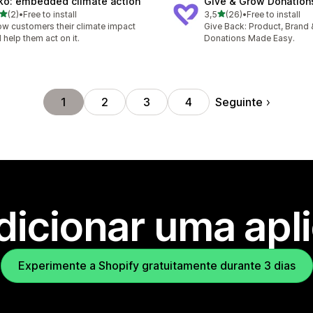
ko: embedded climate action
Give & Grow Donation
de 5 estrelas
de 5 estrelas
(2)
•
Free to install
3,5
(26)
•
Free to install
otal de avaliações
26 total de avaliações
w customers their climate impact
Give Back: Product, Brand
 help them act on it.
Donations Made Easy.
Seguinte
1
2
3
4
dicionar uma apl
Experimente a Shopify gratuitamente durante 3 dias