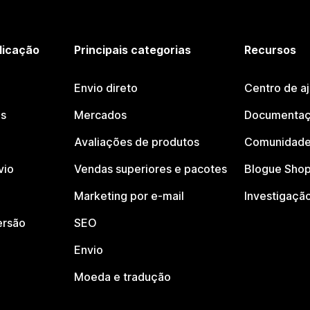
licação
Principais categorias
Recursos
Envio direto
Centro de a
os
Mercados
Documentaç
Avaliações de produtos
Comunidade
vio
Vendas superiores e pacotes
Blogue Shop
Marketing por e-mail
Investigaçã
ersão
SEO
Envio
Moeda e tradução