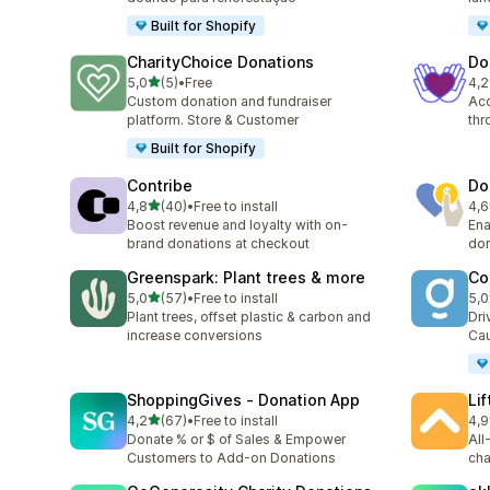
Built for Shopify
CharityChoice Donations
Do
de 5 estrelas
5,0
(5)
•
Free
4,2
5 total de avaliações
33 
Custom donation and fundraiser
Acc
platform. Store & Customer
thr
Built for Shopify
Contribe
Do
de 5 estrelas
4,8
(40)
•
Free to install
4,6
40 total de avaliações
3 t
Boost revenue and loyalty with on-
Ena
brand donations at checkout
don
Greenspark: Plant trees & more
Co
de 5 estrelas
5,0
(57)
•
Free to install
5,0
57 total de avaliações
16 
Plant trees, offset plastic & carbon and
Dri
increase conversions
Cau
ShoppingGives ‑ Donation App
Li
de 5 estrelas
4,2
(67)
•
Free to install
4,9
67 total de avaliações
11 
Donate % or $ of Sales & Empower
All
Customers to Add-on Donations
cha