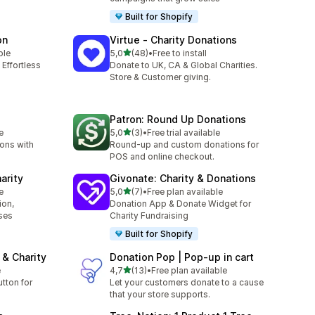
Built for Shopify
on
Virtue ‑ Charity Donations
de 5 estrelas
ble
5,0
(48)
•
Free to install
48 total de avaliações
 Effortless
Donate to UK, CA & Global Charities.
Store & Customer giving.
Patron: Round Up Donations
de 5 estrelas
e
5,0
(3)
•
Free trial available
3 total de avaliações
ions with
Round-up and custom donations for
POS and online checkout.
arity
Givonate: Charity & Donations
de 5 estrelas
e
5,0
(7)
•
Free plan available
7 total de avaliações
ion,
Donation App & Donate Widget for
ses
Charity Fundraising
Built for Shopify
& Charity
Donation Pop | Pop‑up in cart
de 5 estrelas
e
4,7
(13)
•
Free plan available
13 total de avaliações
tton for
Let your customers donate to a cause
that your store supports.