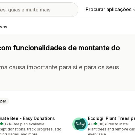
Procurar aplicações
ivos
 com funcionalidades de montante do
ma causa importante para si e para os seus
mpar
nate Bee ‑ Easy Donations
Ecologi: Plant Trees p
de 5 estrelas
de 5 estrelas
(17)
•
Free plan available
4,8
(36)
•
Free to install
total de avaliações
36 total de avaliações
ept donations, track progress, add
Plant trees and remove car
ding pages, and more
every sale.