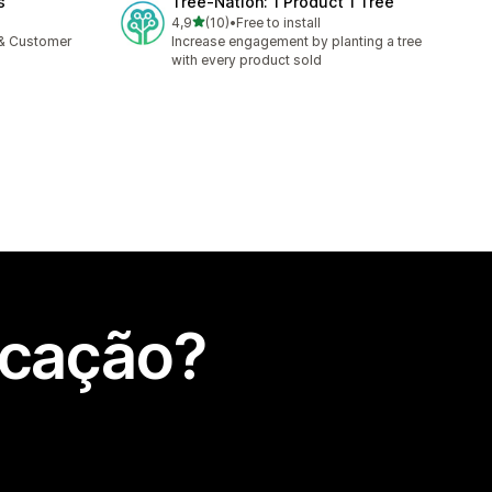
s
Tree‑Nation: 1 Product 1 Tree
de 5 estrelas
4,9
(10)
•
Free to install
10 total de avaliações
 & Customer
Increase engagement by planting a tree
with every product sold
icação?