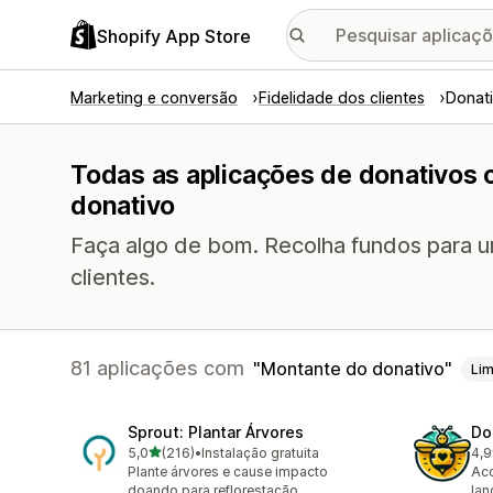
Shopify App Store
Marketing e conversão
Fidelidade dos clientes
Donat
Todas as aplicações de donativos
donativo
Faça algo de bom. Recolha fundos para u
clientes.
81 aplicações com
Montante do donativo
Li
Sprout: Plantar Árvores
Do
de 5 estrelas
5,0
(216)
•
Instalação gratuita
4,9
216 total de avaliações
17 
Plante árvores e cause impacto
Acc
doando para reflorestação
lan