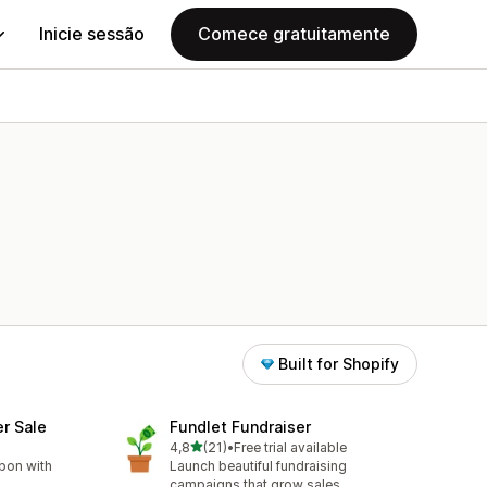
Inicie sessão
Comece gratuitamente
Built for Shopify
er Sale
Fundlet Fundraiser
de 5 estrelas
4,8
(21)
•
Free trial available
21 total de avaliações
bon with
Launch beautiful fundraising
campaigns that grow sales