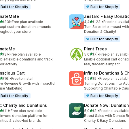
Built for Shopify
Built for Shopify
nateMate
Zestard ‑ Easy Donati
de 5 estrelas
de 5 estrelas
(33)
•
Free plan available
4,4
(123)
•
Free trial availa
total de avaliações
123 total de avaliações
ept custom donation amounts
Turn Sales into Impact with
oughout your store
Donation & Charity!
Built for Shopify
nateMe
Plant Trees
de 5 estrelas
de 5 estrelas
(3)
•
Free plan available
5,0
(7)
•
Free plan availabl
otal de avaliações
7 total de avaliações
ble flexible donations and track
Enable optional cart donat
or activity.
real, traceable impact
nscious Cart
Infinite Donations & Ch
de 5 estrelas
de 5 estrelas
(16)
•
Free to install
4,5
(5)
•
Free plan availabl
total de avaliações
5 total de avaliações
ve Revenue Growth with Impactful
Turning Donations Into Act
se Marketing
Supporting Charitable Cau
Built for Shopify
Built for Shopify
ft: Charity and Donations
Donate Now: Donation 
de 5 estrelas
de 5 estrelas
(11)
•
Free plan available
5,0
(2)
•
Free trial availabl
total de avaliações
2 total de avaliações
-in-one donation platform for
Boost Sales with Donate Bu
rities & value-led brands
Charity & Easy Donations