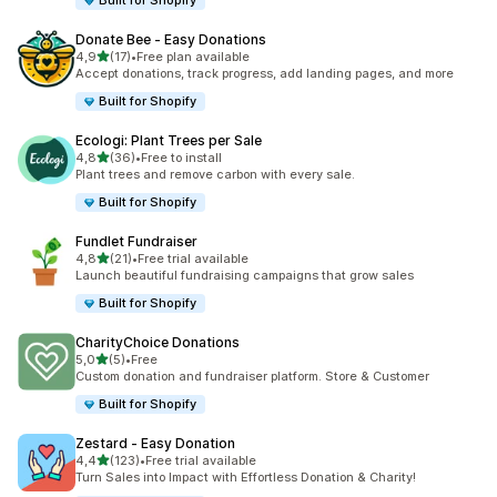
Built for Shopify
Donate Bee ‑ Easy Donations
5 yıldız üzerinden
4,9
(17)
•
Free plan available
toplam 17 değerlendirme
Accept donations, track progress, add landing pages, and more
Built for Shopify
Ecologi: Plant Trees per Sale
5 yıldız üzerinden
4,8
(36)
•
Free to install
toplam 36 değerlendirme
Plant trees and remove carbon with every sale.
Built for Shopify
Fundlet Fundraiser
5 yıldız üzerinden
4,8
(21)
•
Free trial available
toplam 21 değerlendirme
Launch beautiful fundraising campaigns that grow sales
Built for Shopify
CharityChoice Donations
5 yıldız üzerinden
5,0
(5)
•
Free
toplam 5 değerlendirme
Custom donation and fundraiser platform. Store & Customer
Built for Shopify
Zestard ‑ Easy Donation
5 yıldız üzerinden
4,4
(123)
•
Free trial available
toplam 123 değerlendirme
Turn Sales into Impact with Effortless Donation & Charity!