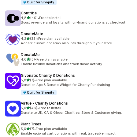
Built for Shopify
Contribe
5 yıldız üzerinden
4,8
(40)
•
Free to install
toplam 40 değerlendirme
Boost revenue and loyalty with on-brand donations at checkout
DonateMate
5 yıldız üzerinden
4,2
(33)
•
Free plan available
toplam 33 değerlendirme
Accept custom donation amounts throughout your store
DonateMe
5 yıldız üzerinden
4,6
(3)
•
Free plan available
toplam 3 değerlendirme
Enable flexible donations and track donor activity.
Givonate: Charity & Donations
5 yıldız üzerinden
5,0
(7)
•
Free plan available
toplam 7 değerlendirme
Donation App & Donate Widget for Charity Fundraising
Built for Shopify
Virtue ‑ Charity Donations
5 yıldız üzerinden
5,0
(48)
•
Free to install
toplam 48 değerlendirme
Donate to UK, CA & Global Charities. Store & Customer giving.
Plant Trees
5 yıldız üzerinden
5,0
(7)
•
Free plan available
toplam 7 değerlendirme
Enable optional cart donations with real, traceable impact