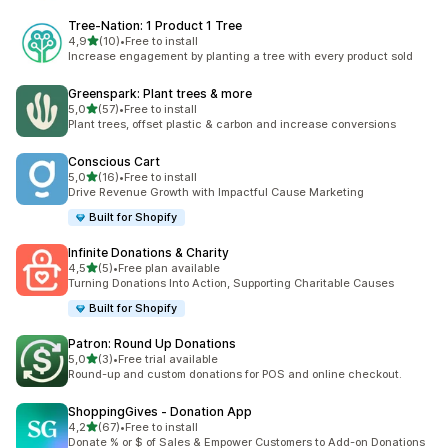
Tree‑Nation: 1 Product 1 Tree
5 yıldız üzerinden
4,9
(10)
•
Free to install
toplam 10 değerlendirme
Increase engagement by planting a tree with every product sold
Greenspark: Plant trees & more
5 yıldız üzerinden
5,0
(57)
•
Free to install
toplam 57 değerlendirme
Plant trees, offset plastic & carbon and increase conversions
Conscious Cart
5 yıldız üzerinden
5,0
(16)
•
Free to install
toplam 16 değerlendirme
Drive Revenue Growth with Impactful Cause Marketing
Built for Shopify
Infinite Donations & Charity
5 yıldız üzerinden
4,5
(5)
•
Free plan available
toplam 5 değerlendirme
Turning Donations Into Action, Supporting Charitable Causes
Built for Shopify
Patron: Round Up Donations
5 yıldız üzerinden
5,0
(3)
•
Free trial available
toplam 3 değerlendirme
Round-up and custom donations for POS and online checkout.
ShoppingGives ‑ Donation App
5 yıldız üzerinden
4,2
(67)
•
Free to install
toplam 67 değerlendirme
Donate % or $ of Sales & Empower Customers to Add-on Donations