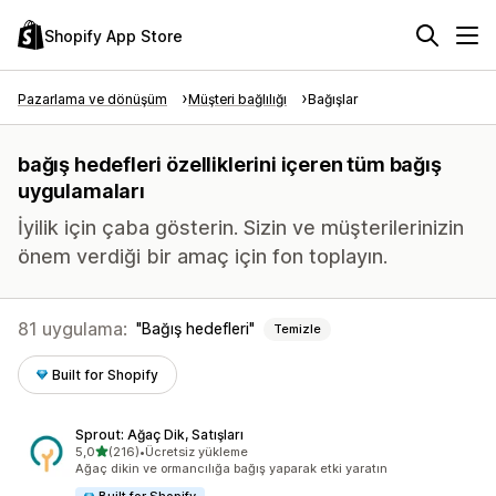
Shopify App Store
Pazarlama ve dönüşüm
Müşteri bağlılığı
Bağışlar
bağış hedefleri özelliklerini içeren tüm bağış
uygulamaları
İyilik için çaba gösterin. Sizin ve müşterilerinizin
önem verdiği bir amaç için fon toplayın.
81 uygulama:
Bağış hedefleri
Temizle
Built for Shopify
Sprout: Ağaç Dik, Satışları
5 yıldız üzerinden
5,0
(216)
•
Ücretsiz yükleme
toplam 216 değerlendirme
Ağaç dikin ve ormancılığa bağış yaparak etki yaratın