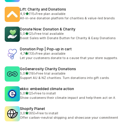
Lift: Charity and Donations
5 yıldız üzerinden
4,9
(11)
•
Free plan available
toplam 11 değerlendirme
All-in-one donation platform for charities & value-led brands
Donate Now: Donation & Charity
5 yıldız üzerinden
5,0
(2)
•
Free trial available
toplam 2 değerlendirme
Boost Sales with Donate Button for Charity & Easy Donations
Donation Pop | Pop‑up in cart
5 yıldız üzerinden
4,7
(13)
•
Free plan available
toplam 13 değerlendirme
Let your customers donate to a cause that your store supports.
GoGenerosity Charity Donations
5 yıldız üzerinden
5,0
(19)
•
Free trial available
toplam 19 değerlendirme
Support AU & NZ charities. Turn donations into gift cards.
ekko: embedded climate action
5 yıldız üzerinden
5,0
(2)
•
Free to install
toplam 2 değerlendirme
Show customers their climate impact and help them act on it.
Shopify Planet
5 yıldız üzerinden
3,0
(65)
•
Free to install
toplam 65 değerlendirme
Offer carbon-neutral shipping and showcase your commitment