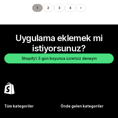
1
2
3
4
Uygulama eklemek mi
istiyorsunuz?
Shopify'ı 3 gün boyunca ücretsiz deneyin
Tüm kategoriler
Önde gelen kategoriler