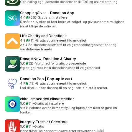
Oprunding og tilpassede donationer til POS og online betaling.
ShoppingGives ‑ Donation App
ud af 5 stjerner
4,4
(66)
•
Gratis at installere
66 anmeldelser i alt
Donér en % eller et fast beløb af salget, og giv kunderne mulighed
for at tilføje donationer
Lift: Charity and Donations
ud af 5 stjerner
4,9
(11)
•
Gratis abonnement tilgængeligt
11 anmeldelser i alt
Alt-i-én-donationsplatform til velgørenhedsorganisationer og
værdidrevne brands
Donate Now: Donation & Charity
ud af 5 stjerner
5,0
(2)
•
Mulighed for gratis prøveperiode
2 anmeldelser i alt
Øg salget med nem donationsknap til velgørenhed
Donation Pop | Pop‑up in cart
ud af 5 stjerner
4,7
(13)
•
Gratis abonnement tilgængeligt
13 anmeldelser i alt
Lad dine kunder donere til en sag, som din butik støtter.
ekko: embedded climate action
ud af 5 stjerner
5,0
(1)
•
Gratis at installere
1 anmeldelser i alt
Vis kunderne deres klimaaftryk, og hjælp dem med at gøre en
forskel.
Integrity Trees at Checkout
ud af 5 stjerner
5,0
(1)
•
Gratis
1 anmeldelser i alt
Plant træer, og genopret skove efter skovbrande. 🇨🇦