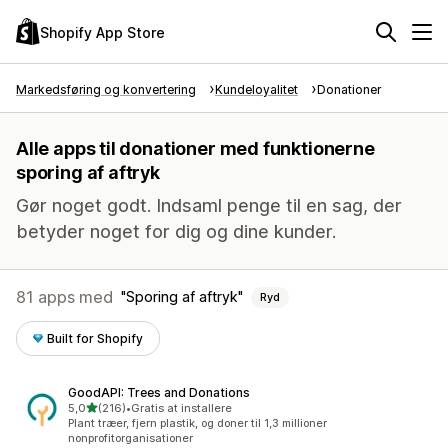
Shopify App Store
Markedsføring og konvertering
Kundeloyalitet
Donationer
Alle apps til donationer med funktionerne
sporing af aftryk
Gør noget godt. Indsaml penge til en sag, der
betyder noget for dig og dine kunder.
81 apps med
Sporing af aftryk
Ryd
Built for Shopify
GoodAPI: Trees and Donations
ud af 5 stjerner
5,0
(216)
•
Gratis at installere
216 anmeldelser i alt
Plant træer, fjern plastik, og doner til 1,3 millioner
nonprofitorganisationer