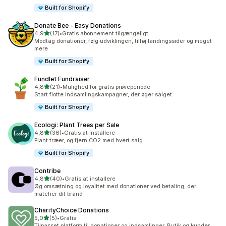
Built for Shopify
Donate Bee ‑ Easy Donations
ud af 5 stjerner
4,9
(17)
•
Gratis abonnement tilgængeligt
17 anmeldelser i alt
Modtag donationer, følg udviklingen, tilføj landingssider og meget
mere
Built for Shopify
Fundlet Fundraiser
ud af 5 stjerner
4,8
(21)
•
Mulighed for gratis prøveperiode
21 anmeldelser i alt
Start flotte indsamlingskampagner, der øger salget
Built for Shopify
Ecologi: Plant Trees per Sale
ud af 5 stjerner
4,8
(36)
•
Gratis at installere
36 anmeldelser i alt
Plant træer, og fjern CO2 med hvert salg.
Built for Shopify
Contribe
ud af 5 stjerner
4,8
(40)
•
Gratis at installere
40 anmeldelser i alt
Øg omsætning og loyalitet med donationer ved betaling, der
matcher dit brand
CharityChoice Donations
ud af 5 stjerner
5,0
(5)
•
Gratis
5 anmeldelser i alt
Tilpasset platform til donationer og indsamlinger. Butik og kunder