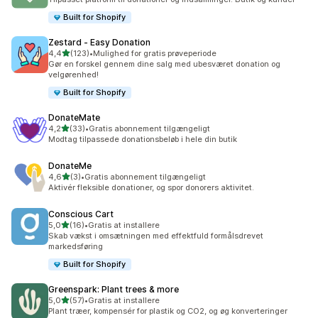
Built for Shopify
Zestard ‑ Easy Donation
ud af 5 stjerner
4,4
(123)
•
Mulighed for gratis prøveperiode
123 anmeldelser i alt
Gør en forskel gennem dine salg med ubesværet donation og
velgørenhed!
Built for Shopify
DonateMate
ud af 5 stjerner
4,2
(33)
•
Gratis abonnement tilgængeligt
33 anmeldelser i alt
Modtag tilpassede donationsbeløb i hele din butik
DonateMe
ud af 5 stjerner
4,6
(3)
•
Gratis abonnement tilgængeligt
3 anmeldelser i alt
Aktivér fleksible donationer, og spor donorers aktivitet.
Conscious Cart
ud af 5 stjerner
5,0
(16)
•
Gratis at installere
16 anmeldelser i alt
Skab vækst i omsætningen med effektfuld formålsdrevet
markedsføring
Built for Shopify
Greenspark: Plant trees & more
ud af 5 stjerner
5,0
(57)
•
Gratis at installere
57 anmeldelser i alt
Plant træer, kompensér for plastik og CO2, og øg konverteringer