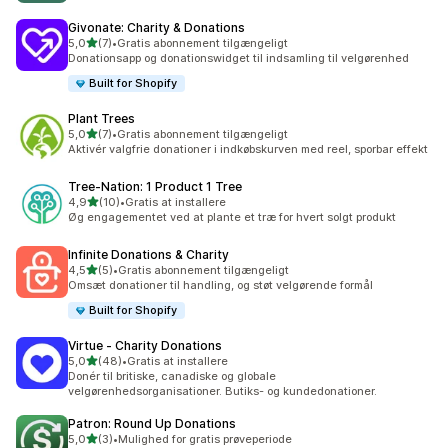
Givonate: Charity & Donations
ud af 5 stjerner
5,0
(7)
•
Gratis abonnement tilgængeligt
7 anmeldelser i alt
Donationsapp og donationswidget til indsamling til velgørenhed
Built for Shopify
Plant Trees
ud af 5 stjerner
5,0
(7)
•
Gratis abonnement tilgængeligt
7 anmeldelser i alt
Aktivér valgfrie donationer i indkøbskurven med reel, sporbar effekt
Tree‑Nation: 1 Product 1 Tree
ud af 5 stjerner
4,9
(10)
•
Gratis at installere
10 anmeldelser i alt
Øg engagementet ved at plante et træ for hvert solgt produkt
Infinite Donations & Charity
ud af 5 stjerner
4,5
(5)
•
Gratis abonnement tilgængeligt
5 anmeldelser i alt
Omsæt donationer til handling, og støt velgørende formål
Built for Shopify
Virtue ‑ Charity Donations
ud af 5 stjerner
5,0
(48)
•
Gratis at installere
48 anmeldelser i alt
Donér til britiske, canadiske og globale
velgørenhedsorganisationer. Butiks- og kundedonationer.
Patron: Round Up Donations
ud af 5 stjerner
5,0
(3)
•
Mulighed for gratis prøveperiode
3 anmeldelser i alt