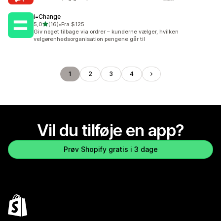
i=Change
ud af 5 stjerner
5,0
(16)
•
Fra $125
16 anmeldelser i alt
Giv noget tilbage via ordrer – kunderne vælger, hvilken
velgørenhedsorganisation pengene går til
1
2
3
4
Vil du tilføje en app?
Prøv Shopify gratis i 3 dage