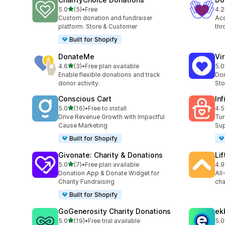
เต็ม 5 ดาว
5.0
(5)
•
Free
4.2
ทั้งหมด 5 รีวิว
ทั้ง
Custom donation and fundraiser
Acc
platform. Store & Customer
thr
Built for Shopify
DonateMe
Vi
เต็ม 5 ดาว
4.6
(3)
•
Free plan available
5.0
ทั้งหมด 3 รีวิว
ทั้ง
Enable flexible donations and track
Don
donor activity.
Sto
Conscious Cart
In
เต็ม 5 ดาว
5.0
(16)
•
Free to install
4.5
ทั้งหมด 16 รีวิว
ทั้ง
Drive Revenue Growth with Impactful
Tur
Cause Marketing
Sup
Built for Shopify
Givonate: Charity & Donations
Li
เต็ม 5 ดาว
5.0
(7)
•
Free plan available
4.9
ทั้งหมด 7 รีวิว
ทั้ง
Donation App & Donate Widget for
All
Charity Fundraising
cha
Built for Shopify
GoGenerosity Charity Donations
ek
เต็ม 5 ดาว
5.0
(19)
•
Free trial available
5.0
ทั้งหมด 19 รีวิว
ทั้ง