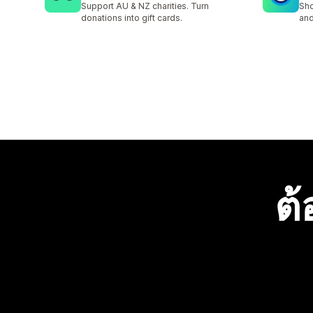
Support AU & NZ charities. Turn
Sho
donations into gift cards.
and
ต้