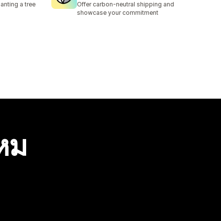
nting a tree
Offer carbon-neutral shipping and
showcase your commitment
ไหม