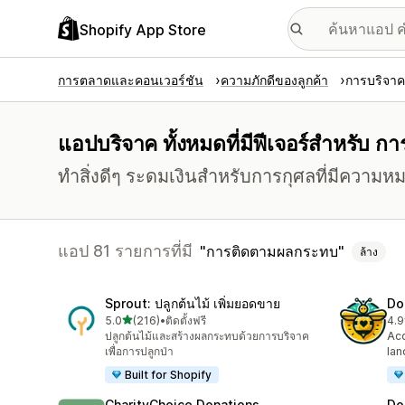
Shopify App Store
การตลาดและคอนเวอร์ชัน
ความภักดีของลูกค้า
การบริจาค
แอปบริจาค ทั้งหมดที่มีฟีเจอร์สำหรับ 
ทำสิ่งดีๆ ระดมเงินสำหรับการกุศลที่มีความห
แอป 81 รายการที่มี
การติดตามผลกระทบ
ล้าง
Sprout: ปลูกต้นไม้ เพิ่มยอดขาย
Do
เต็ม 5 ดาว
5.0
(216)
•
ติดตั้งฟรี
4.9
ทั้งหมด 216 รีวิว
ทั้ง
ปลูกต้นไม้และสร้างผลกระทบด้วยการบริจาค
Acc
เพื่อการปลูกป่า
lan
Built for Shopify
CharityChoice Donations
Do