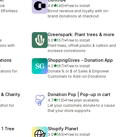
เต็ม 5 ดาว
ble
4.8
(40)
•
Free to install
ทั้งหมด 40 รีวิว
 Effortless
Boost revenue and loyalty with on-
brand donations at checkout
Greenspark: Plant trees & more
เต็ม 5 ดาว
e
5.0
(57)
•
Free to install
ทั้งหมด 57 รีวิว
ions with
Plant trees, offset plastic & carbon and
increase conversions
ations
ShoppingGives ‑ Donation App
เต็ม 5 ดาว
e
4.2
(67)
•
Free to install
ทั้งหมด 67 รีวิว
tions for
Donate % or $ of Sales & Empower
Customers to Add-on Donations
& Charity
Donation Pop | Pop‑up in cart
เต็ม 5 ดาว
e
4.7
(13)
•
Free plan available
ทั้งหมด 13 รีวิว
tton for
Let your customers donate to a cause
that your store supports.
 1 Tree
Shopify Planet
เต็ม 5 ดาว
3.0
(65)
•
Free to install
ทั้งหมด 65 รีวิว