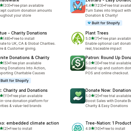
เต็ม 5 ดาว
เต็ม 5 ดาว
(33)
•
Free plan available
4.4
(123)
•
Free trial availa
หมด 33 รีวิว
ทั้งหมด 123 รีวิว
ept custom donation amounts
Turn Sales into Impact with
oughout your store
Donation & Charity!
Built for Shopify
rtue ‑ Charity Donations
Plant Trees
เต็ม 5 ดาว
เต็ม 5 ดาว
(48)
•
Free to install
5.0
(7)
•
Free plan availabl
หมด 48 รีวิว
ทั้งหมด 7 รีวิว
ate to UK, CA & Global Charities.
Enable optional cart donat
re & Customer giving.
real, traceable impact
finite Donations & Charity
Patron: Round Up Don
เต็ม 5 ดาว
เต็ม 5 ดาว
(5)
•
Free plan available
5.0
(3)
•
Free trial availabl
หมด 5 รีวิว
ทั้งหมด 3 รีวิว
ning Donations Into Action,
Round-up and custom dona
porting Charitable Causes
POS and online checkout.
Built for Shopify
ft: Charity and Donations
Donate Now: Donation 
เต็ม 5 ดาว
เต็ม 5 ดาว
(11)
•
Free plan available
5.0
(2)
•
Free trial availabl
หมด 11 รีวิว
ทั้งหมด 2 รีวิว
-in-one donation platform for
Boost Sales with Donate Bu
rities & value-led brands
Charity & Easy Donations
ko: embedded climate action
Tree‑Nation: 1 Product
เต็ม 5 ดาว
เต็ม 5 ดาว
(2)
•
Free to install
4.9
(10)
•
Free to install
หมด 2 รีวิว
ทั้งหมด 10 รีวิว