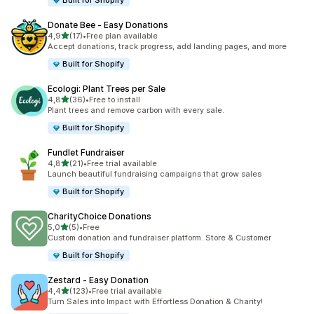
Built for Shopify
Donate Bee ‑ Easy Donations
5 yıldız üzerinden
4,9
(17)
•
Free plan available
toplam 17 değerlendirme
Accept donations, track progress, add landing pages, and more
Built for Shopify
Ecologi: Plant Trees per Sale
5 yıldız üzerinden
4,8
(36)
•
Free to install
toplam 36 değerlendirme
Plant trees and remove carbon with every sale.
Built for Shopify
Fundlet Fundraiser
5 yıldız üzerinden
4,8
(21)
•
Free trial available
toplam 21 değerlendirme
Launch beautiful fundraising campaigns that grow sales
Built for Shopify
CharityChoice Donations
5 yıldız üzerinden
5,0
(5)
•
Free
toplam 5 değerlendirme
Custom donation and fundraiser platform. Store & Customer
Built for Shopify
Zestard ‑ Easy Donation
5 yıldız üzerinden
4,4
(123)
•
Free trial available
toplam 123 değerlendirme
Turn Sales into Impact with Effortless Donation & Charity!