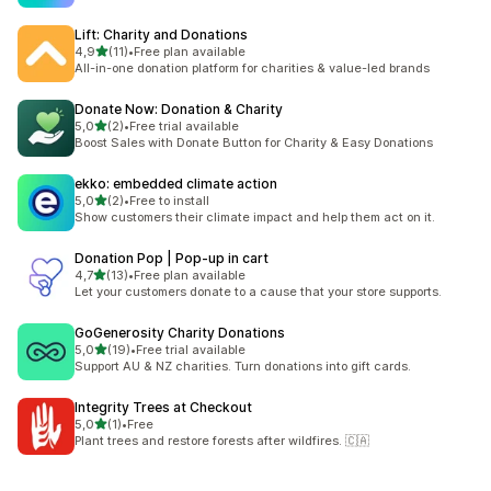
Lift: Charity and Donations
5 yıldız üzerinden
4,9
(11)
•
Free plan available
toplam 11 değerlendirme
All-in-one donation platform for charities & value-led brands
Donate Now: Donation & Charity
5 yıldız üzerinden
5,0
(2)
•
Free trial available
toplam 2 değerlendirme
Boost Sales with Donate Button for Charity & Easy Donations
ekko: embedded climate action
5 yıldız üzerinden
5,0
(2)
•
Free to install
toplam 2 değerlendirme
Show customers their climate impact and help them act on it.
Donation Pop | Pop‑up in cart
5 yıldız üzerinden
4,7
(13)
•
Free plan available
toplam 13 değerlendirme
Let your customers donate to a cause that your store supports.
GoGenerosity Charity Donations
5 yıldız üzerinden
5,0
(19)
•
Free trial available
toplam 19 değerlendirme
Support AU & NZ charities. Turn donations into gift cards.
Integrity Trees at Checkout
5 yıldız üzerinden
5,0
(1)
•
Free
toplam 1 değerlendirme
Plant trees and restore forests after wildfires. 🇨🇦