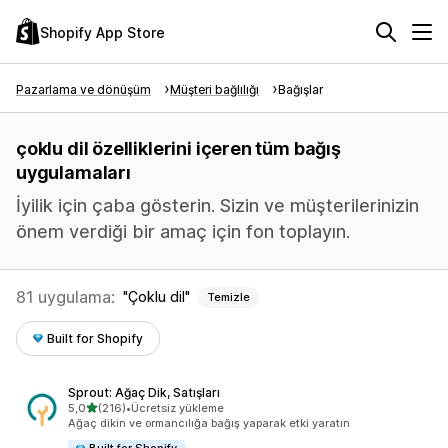
Shopify App Store
Pazarlama ve dönüşüm
Müşteri bağlılığı
Bağışlar
çoklu dil özelliklerini içeren tüm bağış
uygulamaları
İyilik için çaba gösterin. Sizin ve müşterilerinizin
önem verdiği bir amaç için fon toplayın.
81 uygulama:
Çoklu dil
Temizle
Built for Shopify
Sprout: Ağaç Dik, Satışları
5 yıldız üzerinden
5,0
(216)
•
Ücretsiz yükleme
toplam 216 değerlendirme
Ağaç dikin ve ormancılığa bağış yaparak etki yaratın