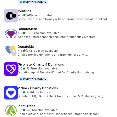
Built for Shopify
Contribe
5 yıldız üzerinden
4,8
(40)
•
Free to install
toplam 40 değerlendirme
Boost revenue and loyalty with on-brand donations at checkout
DonateMate
5 yıldız üzerinden
4,2
(33)
•
Free plan available
toplam 33 değerlendirme
Accept custom donation amounts throughout your store
DonateMe
5 yıldız üzerinden
4,6
(3)
•
Free plan available
toplam 3 değerlendirme
Enable flexible donations and track donor activity.
Givonate: Charity & Donations
5 yıldız üzerinden
5,0
(7)
•
Free plan available
toplam 7 değerlendirme
Donation App & Donate Widget for Charity Fundraising
Built for Shopify
Virtue ‑ Charity Donations
5 yıldız üzerinden
5,0
(48)
•
Free to install
toplam 48 değerlendirme
Donate to UK, CA & Global Charities. Store & Customer giving.
Plant Trees
5 yıldız üzerinden
5,0
(7)
•
Free plan available
toplam 7 değerlendirme
Enable optional cart donations with real, traceable impact