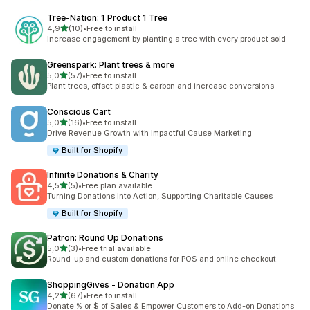
Tree‑Nation: 1 Product 1 Tree
5 yıldız üzerinden
4,9
(10)
•
Free to install
toplam 10 değerlendirme
Increase engagement by planting a tree with every product sold
Greenspark: Plant trees & more
5 yıldız üzerinden
5,0
(57)
•
Free to install
toplam 57 değerlendirme
Plant trees, offset plastic & carbon and increase conversions
Conscious Cart
5 yıldız üzerinden
5,0
(16)
•
Free to install
toplam 16 değerlendirme
Drive Revenue Growth with Impactful Cause Marketing
Built for Shopify
Infinite Donations & Charity
5 yıldız üzerinden
4,5
(5)
•
Free plan available
toplam 5 değerlendirme
Turning Donations Into Action, Supporting Charitable Causes
Built for Shopify
Patron: Round Up Donations
5 yıldız üzerinden
5,0
(3)
•
Free trial available
toplam 3 değerlendirme
Round-up and custom donations for POS and online checkout.
ShoppingGives ‑ Donation App
5 yıldız üzerinden
4,2
(67)
•
Free to install
toplam 67 değerlendirme
Donate % or $ of Sales & Empower Customers to Add-on Donations