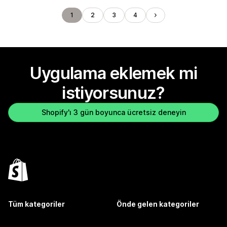
1
2
3
4
Uygulama eklemek mi
istiyorsunuz?
Shopify'ı 3 gün boyunca ücretsiz deneyin
Tüm kategoriler
Önde gelen kategoriler