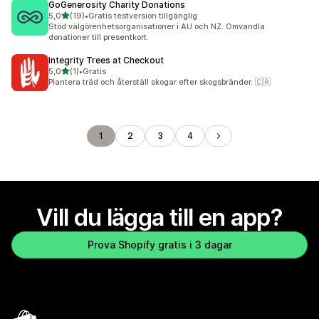
GoGenerosity Charity Donations
av 5 stjärnor
5,0
(19)
•
Gratis testversion tillgänglig
19 recensioner totalt
Stöd välgörenhetsorganisationer i AU och NZ. Omvandla
donationer till presentkort.
Integrity Trees at Checkout
av 5 stjärnor
5,0
(1)
•
Gratis
1 recensioner totalt
Plantera träd och återställ skogar efter skogsbränder. 🇨🇦
1
2
3
4
Vill du lägga till en app?
Prova Shopify gratis i 3 dagar