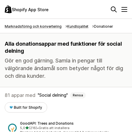
Shopify App Store
Marknadsföring och konvertering
Kundlojalitet
Donationer
Alla donationsappar med funktioner för social
delning
Gör en god gärning. Samla in pengar till
välgörande ändamål som betyder något för dig
och dina kunder.
81 appar med
Social delning
Rensa
Built for Shopify
GoodAPI: Trees and Donations
av 5 stjärnor
5,0
(216)
•
Gratis att installera
216 recensioner totalt