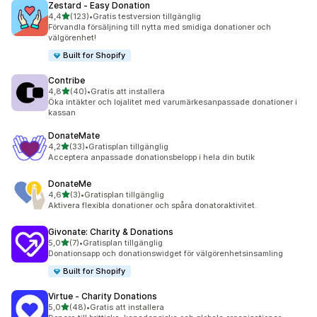
Zestard ‑ Easy Donation
av 5 stjärnor
4,4
(123)
•
Gratis testversion tillgänglig
123 recensioner totalt
Förvandla försäljning till nytta med smidiga donationer och
välgörenhet!
Built for Shopify
Contribe
av 5 stjärnor
4,8
(40)
•
Gratis att installera
40 recensioner totalt
Öka intäkter och lojalitet med varumärkesanpassade donationer i
kassan
DonateMate
av 5 stjärnor
4,2
(33)
•
Gratisplan tillgänglig
33 recensioner totalt
Acceptera anpassade donationsbelopp i hela din butik
DonateMe
av 5 stjärnor
4,6
(3)
•
Gratisplan tillgänglig
3 recensioner totalt
Aktivera flexibla donationer och spåra donatoraktivitet.
Givonate: Charity & Donations
av 5 stjärnor
5,0
(7)
•
Gratisplan tillgänglig
7 recensioner totalt
Donationsapp och donationswidget för välgörenhetsinsamling
Built for Shopify
Virtue ‑ Charity Donations
av 5 stjärnor
5,0
(48)
•
Gratis att installera
48 recensioner totalt