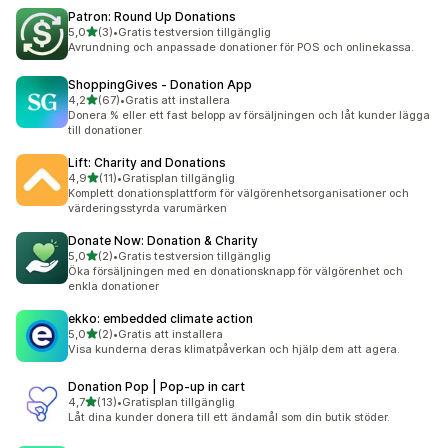
Patron: Round Up Donations
av 5 stjärnor
5,0
(3)
•
Gratis testversion tillgänglig
3 recensioner totalt
Avrundning och anpassade donationer för POS och onlinekassa.
ShoppingGives ‑ Donation App
av 5 stjärnor
4,2
(67)
•
Gratis att installera
67 recensioner totalt
Donera % eller ett fast belopp av försäljningen och låt kunder lägga
till donationer
Lift: Charity and Donations
av 5 stjärnor
4,9
(11)
•
Gratisplan tillgänglig
11 recensioner totalt
Komplett donationsplattform för välgörenhetsorganisationer och
värderingsstyrda varumärken
Donate Now: Donation & Charity
av 5 stjärnor
5,0
(2)
•
Gratis testversion tillgänglig
2 recensioner totalt
Öka försäljningen med en donationsknapp för välgörenhet och
enkla donationer
ekko: embedded climate action
av 5 stjärnor
5,0
(2)
•
Gratis att installera
2 recensioner totalt
Visa kunderna deras klimatpåverkan och hjälp dem att agera.
Donation Pop | Pop‑up in cart
av 5 stjärnor
4,7
(13)
•
Gratisplan tillgänglig
13 recensioner totalt
Låt dina kunder donera till ett ändamål som din butik stöder.