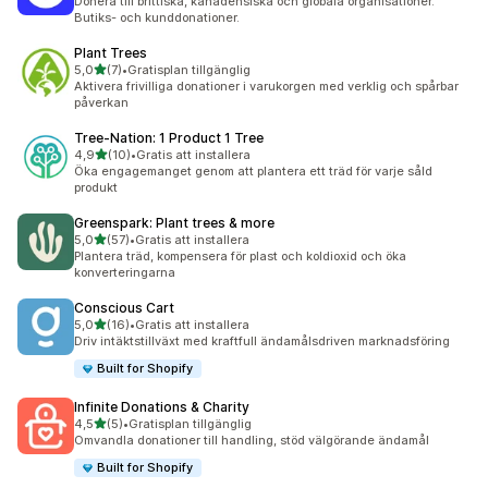
Donera till brittiska, kanadensiska och globala organisationer.
Butiks- och kunddonationer.
Plant Trees
av 5 stjärnor
5,0
(7)
•
Gratisplan tillgänglig
7 recensioner totalt
Aktivera frivilliga donationer i varukorgen med verklig och spårbar
påverkan
Tree‑Nation: 1 Product 1 Tree
av 5 stjärnor
4,9
(10)
•
Gratis att installera
10 recensioner totalt
Öka engagemanget genom att plantera ett träd för varje såld
produkt
Greenspark: Plant trees & more
av 5 stjärnor
5,0
(57)
•
Gratis att installera
57 recensioner totalt
Plantera träd, kompensera för plast och koldioxid och öka
konverteringarna
Conscious Cart
av 5 stjärnor
5,0
(16)
•
Gratis att installera
16 recensioner totalt
Driv intäktstillväxt med kraftfull ändamålsdriven marknadsföring
Built for Shopify
Infinite Donations & Charity
av 5 stjärnor
4,5
(5)
•
Gratisplan tillgänglig
5 recensioner totalt
Omvandla donationer till handling, stöd välgörande ändamål
Built for Shopify