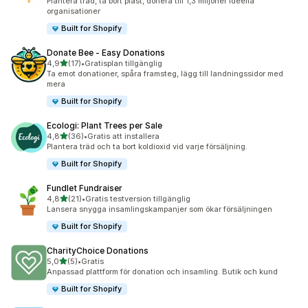
Plantera träd, ta bort plast, donera till 1,3 miljoner ideella
organisationer
Built for Shopify
Donate Bee ‑ Easy Donations
av 5 stjärnor
4,9
(17)
•
Gratisplan tillgänglig
17 recensioner totalt
Ta emot donationer, spåra framsteg, lägg till landningssidor med
mera
Built for Shopify
Ecologi: Plant Trees per Sale
av 5 stjärnor
4,8
(36)
•
Gratis att installera
36 recensioner totalt
Plantera träd och ta bort koldioxid vid varje försäljning.
Built for Shopify
Fundlet Fundraiser
av 5 stjärnor
4,8
(21)
•
Gratis testversion tillgänglig
21 recensioner totalt
Lansera snygga insamlingskampanjer som ökar försäljningen
Built for Shopify
CharityChoice Donations
av 5 stjärnor
5,0
(5)
•
Gratis
5 recensioner totalt
Anpassad plattform för donation och insamling. Butik och kund
Built for Shopify