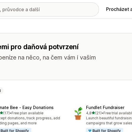
Procházet 
emi pro daňová potvrzení
peníze na něco, na čem vám i vašim
t
nate Bee ‑ Easy Donations
Fundlet Fundraiser
z 5 hvězd
z 5 hvězd
(17)
•
Free plan available
4,8
(21)
•
Free trial availab
kový počet recenzí: 17
Celkový počet recenzí: 21
ept donations, track progress, add
Launch beautiful fundraisi
ding pages, and more
campaigns that grow sale
Built for Shopify
Built for Shopify