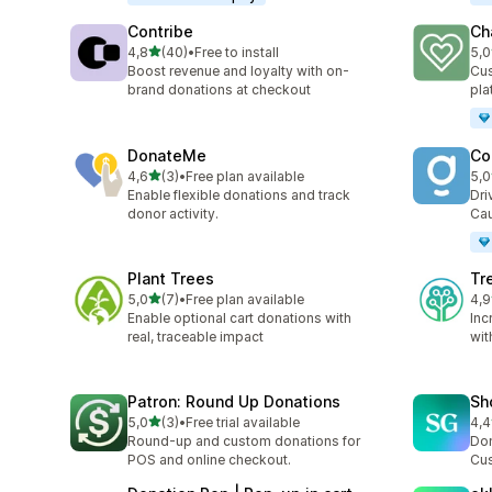
Contribe
Ch
z 5 hvězd
4,8
(40)
•
Free to install
5,0
Celkový počet recenzí: 40
Cel
Boost revenue and loyalty with on-
Cus
brand donations at checkout
pla
DonateMe
Co
z 5 hvězd
4,6
(3)
•
Free plan available
5,0
Celkový počet recenzí: 3
Cel
Enable flexible donations and track
Dri
donor activity.
Cau
Plant Trees
Tr
z 5 hvězd
5,0
(7)
•
Free plan available
4,9
Celkový počet recenzí: 7
Cel
Enable optional cart donations with
Inc
real, traceable impact
wit
Patron: Round Up Donations
Sh
z 5 hvězd
5,0
(3)
•
Free trial available
4,4
Celkový počet recenzí: 3
Cel
Round-up and custom donations for
Don
POS and online checkout.
Cus