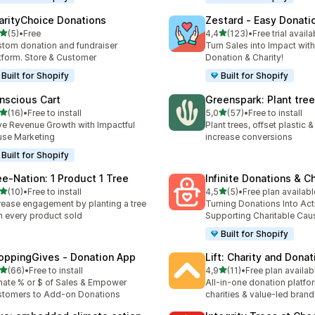
arityChoice Donations
Zestard ‑ Easy Donati
z 5 hvězd
z 5 hvězd
(5)
•
Free
4,4
(123)
•
Free trial availa
kový počet recenzí: 5
Celkový počet recenzí: 12
tom donation and fundraiser
Turn Sales into Impact with
tform. Store & Customer
Donation & Charity!
Built for Shopify
Built for Shopify
nscious Cart
Greenspark: Plant tre
z 5 hvězd
z 5 hvězd
(16)
•
Free to install
5,0
(57)
•
Free to install
kový počet recenzí: 16
Celkový počet recenzí: 57
ve Revenue Growth with Impactful
Plant trees, offset plastic
se Marketing
increase conversions
Built for Shopify
ee‑Nation: 1 Product 1 Tree
Infinite Donations & Ch
z 5 hvězd
z 5 hvězd
(10)
•
Free to install
4,5
(5)
•
Free plan availabl
kový počet recenzí: 10
Celkový počet recenzí: 5
rease engagement by planting a tree
Turning Donations Into Act
h every product sold
Supporting Charitable Cau
Built for Shopify
oppingGives ‑ Donation App
Lift: Charity and Donat
z 5 hvězd
z 5 hvězd
(66)
•
Free to install
4,9
(11)
•
Free plan availab
kový počet recenzí: 66
Celkový počet recenzí: 11
ate % or $ of Sales & Empower
All-in-one donation platfo
tomers to Add-on Donations
charities & value-led bran