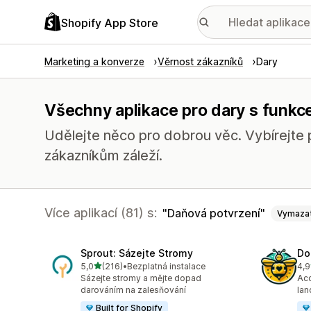
Shopify App Store
Marketing a konverze
Věrnost zákazníků
Dary
Všechny aplikace pro dary s funkc
Udělejte něco pro dobrou věc. Vybírejte 
zákazníkům záleží.
Více aplikací (81) s:
Daňová potvrzení
Vymaza
Sprout: Sázejte Stromy
Do
z 5 hvězd
5,0
(216)
•
Bezplatná instalace
4,9
Celkový počet recenzí: 216
Cel
Sázejte stromy a mějte dopad
Acc
darováním na zalesňování
lan
Built for Shopify