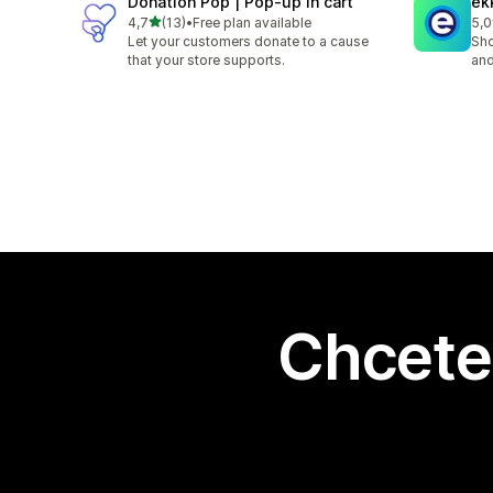
Donation Pop | Pop‑up in cart
ek
z 5 hvězd
4,7
(13)
•
Free plan available
5,0
Celkový počet recenzí: 13
Cel
Let your customers donate to a cause
Sho
that your store supports.
and
Chcete 