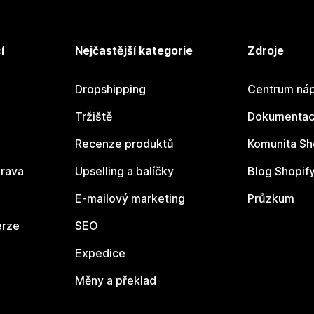
í
Nejčastější kategorie
Zdroje
Dropshipping
Centrum náp
Tržiště
Dokumentace
Recenze produktů
Komunita Sh
rava
Upselling a balíčky
Blog Shopif
E-mailový marketing
Průzkum
erze
SEO
Expedice
Měny a překlad