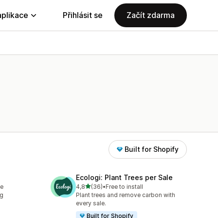
aplikace
Přihlásit se
Začít zdarma
Built for Shopify
Ecologi: Plant Trees per Sale
z 5 hvězd
le
4,8
(36)
•
Free to install
Celkový počet recenzí: 36
ng
Plant trees and remove carbon with
s
every sale.
Built for Shopify