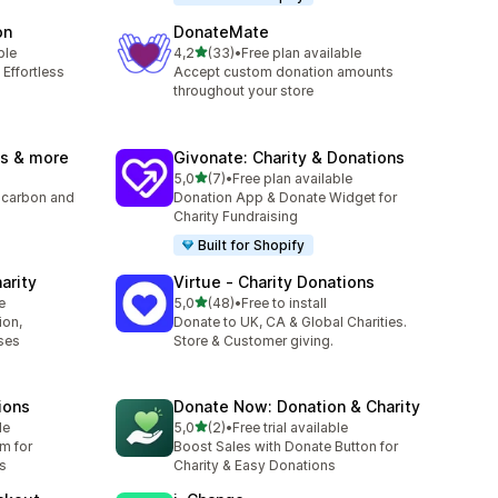
on
DonateMate
z 5 hvězd
ble
4,2
(33)
•
Free plan available
3
Celkový počet recenzí: 33
 Effortless
Accept custom donation amounts
throughout your store
es & more
Givonate: Charity & Donations
z 5 hvězd
5,0
(7)
•
Free plan available
Celkový počet recenzí: 7
 & carbon and
Donation App & Donate Widget for
Charity Fundraising
Built for Shopify
arity
Virtue ‑ Charity Donations
z 5 hvězd
e
5,0
(48)
•
Free to install
Celkový počet recenzí: 48
ion,
Donate to UK, CA & Global Charities.
ses
Store & Customer giving.
ions
Donate Now: Donation & Charity
z 5 hvězd
le
5,0
(2)
•
Free trial available
Celkový počet recenzí: 2
rm for
Boost Sales with Donate Button for
ds
Charity & Easy Donations