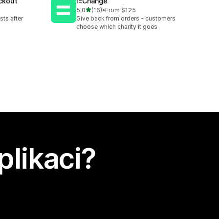
eckout
i=Change
z 5 hvězd
5,0
(16)
•
From $125
Celkový počet recenzí: 16
sts after
Give back from orders - customers
choose which charity it goes
plikaci?