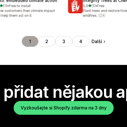
ko: embedded climate action
Integrity Trees at Ch
z 5 hvězd
z 5 hvězd
(1)
•
Free to install
5,0
(1)
•
Free
kový počet recenzí: 1
Celkový počet recenzí: 1
w customers their climate impact
Plant trees and restore fore
 help them act on it.
wildfires. 🇨🇦
Další
1
2
3
4
přidat nějakou a
Vyzkoušejte si Shopify zdarma na 3 dny