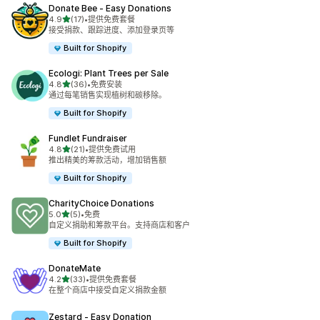
Donate Bee ‑ Easy Donations
星（满分 5 星）
4.9
(17)
•
提供免费套餐
总共 17 条评论
接受捐款、跟踪进度、添加登录页等
Built for Shopify
Ecologi: Plant Trees per Sale
星（满分 5 星）
4.8
(36)
•
免费安装
总共 36 条评论
通过每笔销售实现植树和碳移除。
Built for Shopify
Fundlet Fundraiser
星（满分 5 星）
4.8
(21)
•
提供免费试用
总共 21 条评论
推出精美的筹款活动，增加销售额
Built for Shopify
CharityChoice Donations
星（满分 5 星）
5.0
(5)
•
免费
总共 5 条评论
自定义捐助和筹款平台。支持商店和客户
Built for Shopify
DonateMate
星（满分 5 星）
4.2
(33)
•
提供免费套餐
总共 33 条评论
在整个商店中接受自定义捐款金额
Zestard ‑ Easy Donation