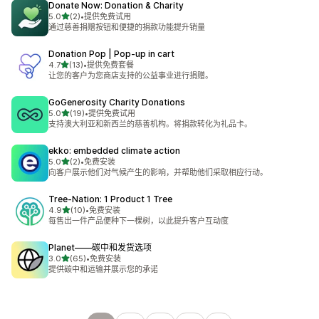
Donate Now: Donation & Charity
星（满分 5 星）
5.0
(2)
•
提供免费试用
总共 2 条评论
通过慈善捐赠按钮和便捷的捐款功能提升销量
Donation Pop | Pop‑up in cart
星（满分 5 星）
4.7
(13)
•
提供免费套餐
总共 13 条评论
让您的客户为您商店支持的公益事业进行捐赠。
GoGenerosity Charity Donations
星（满分 5 星）
5.0
(19)
•
提供免费试用
总共 19 条评论
支持澳大利亚和新西兰的慈善机构。将捐款转化为礼品卡。
ekko: embedded climate action
星（满分 5 星）
5.0
(2)
•
免费安装
总共 2 条评论
向客户展示他们对气候产生的影响，并帮助他们采取相应行动。
Tree‑Nation: 1 Product 1 Tree
星（满分 5 星）
4.9
(10)
•
免费安装
总共 10 条评论
每售出一件产品便种下一棵树，以此提升客户互动度
Planet——碳中和发货选项
星（满分 5 星）
3.0
(65)
•
免费安装
总共 65 条评论
提供碳中和运输并展示您的承诺