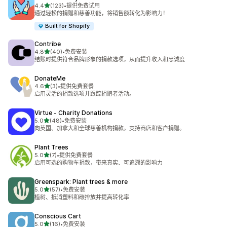
星（满分 5 星）
4.4
(123)
•
提供免费试用
总共 123 条评论
通过轻松的捐赠和慈善功能，将销售额转化为影响力！
Built for Shopify
Contribe
星（满分 5 星）
4.8
(40)
•
免费安装
总共 40 条评论
结账时提供符合品牌形象的捐款选项，从而提升收入和忠诚度
DonateMe
星（满分 5 星）
4.6
(3)
•
提供免费套餐
总共 3 条评论
启用灵活的捐款选项并跟踪捐赠者活动。
Virtue ‑ Charity Donations
星（满分 5 星）
5.0
(48)
•
免费安装
总共 48 条评论
向英国、加拿大和全球慈善机构捐款。支持商店和客户捐赠。
Plant Trees
星（满分 5 星）
5.0
(7)
•
提供免费套餐
总共 7 条评论
启用可选的购物车捐款，带来真实、可追溯的影响力
Greenspark: Plant trees & more
星（满分 5 星）
5.0
(57)
•
免费安装
总共 57 条评论
植树、抵消塑料和碳排放并提高转化率
Conscious Cart
星（满分 5 星）
5.0
(16)
•
免费安装