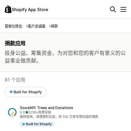
Shopify App Store
营销与转化
客户忠诚度
捐款
捐款应用
投身公益。筹集资金，为对您和您的客户有意义的公
益事业做贡献。
81 个应用
Built for Shopify
GoodAPI: Trees and Donations
星（满分 5 星）
5.0
(216)
•
免费安装
总共 216 条评论
植树造林、清理塑料垃圾，向 130 万家非营利组织捐款
Built for Shopify