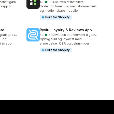
ud af 5 stjerner
Gratis abonnement tilgængeligt
4,9
(894)
•
Gratis at installere
894 anmeldelser i alt
app til
Skaler din forretning med abonnement-
og medlemskabsmodeller.
Built for Shopify
ate
Ryviu: Loyalty & Reviews App
ud af 5 stjerner
Mulighed for gratis prøveperiode
4,9
(483)
•
Gratis abonnement tilgængeligt
483 anmeldelser i alt
s- og
Opbyg tillid og loyalitet med
 i én app
anmeldelser, Q&A og belønninger
Built for Shopify