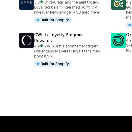
ud af 5 stjerner
5,0
(317)
•
Gratis abonnement tilgængeligt
4,9
317 anmeldelser i alt
125
Loyalitetsbelønninger med point, VIP-
Øg 
niveauer, henvisninger, POS med mere
hen
mar
Built for Shopify
CWILL: Loyalty Program
Ok
Rewards
4,9
131
Ska
ud af 5 stjerner
4,9
(780)
•
Gratis abonnement tilgængeligt
780 anmeldelser i alt
loy
Gør engangskøbere til loyale fans med
point & VIP
Built for Shopify