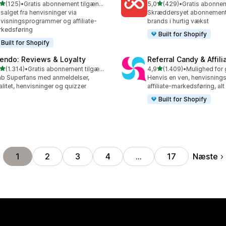
ud af 5 stjerner
ud af 5 stjerner
(125)
•
Gratis abonnement tilgængeligt
5,0
(429)
•
 anmeldelser i alt
429 anmeldelser i alt
salget fra henvisninger via
Skræddersyet abonnements
visningsprogrammer og affiliate-
brands i hurtig vækst
kedsføring
Built for Shopify
Built for Shopify
endo: Reviews & Loyalty
Referral Candy & Affili
ud af 5 stjerner
ud af 5 stjerner
(1.314)
•
Gratis abonnement tilgængeligt
4,9
(1.409)
•
4 anmeldelser i alt
1409 anmeldelser i alt
b Superfans med anmeldelser,
Henvis en ven, henvisning
alitet, henvisninger og quizzer
affiliate-markedsføring, alt
Built for Shopify
Næste
1
2
3
4
…
17