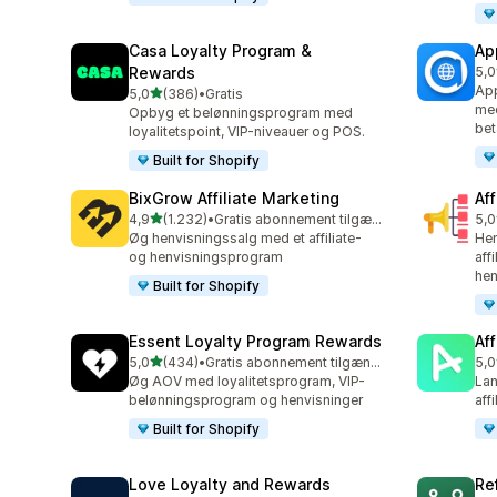
Casa Loyalty Program &
Ap
Rewards
5,0
832
App
ud af 5 stjerner
5,0
(386)
•
Gratis
386 anmeldelser i alt
med
Opbyg et belønningsprogram med
bet
loyalitetspoint, VIP-niveauer og POS.
Built for Shopify
BixGrow Affiliate Marketing
Af
ud af 5 stjerner
4,9
(1.232)
•
Gratis abonnement tilgængeligt
5,0
1232 anmeldelser i alt
101
Øg henvisningssalg med et affiliate-
Hen
og henvisningsprogram
aff
hen
Built for Shopify
Essent Loyalty Program Rewards
Aff
ud af 5 stjerner
5,0
(434)
•
Gratis abonnement tilgængeligt
5,0
434 anmeldelser i alt
215
Øg AOV med loyalitetsprogram, VIP-
Lan
belønningsprogram og henvisninger
aff
Built for Shopify
Love Loyalty and Rewards
Re