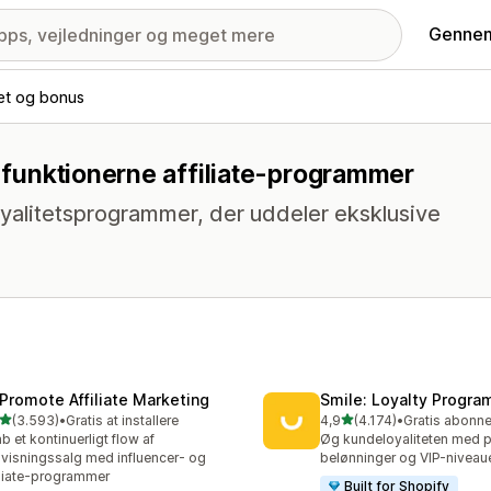
Gennem
tet og bonus
d funktionerne affiliate-programmer
yalitetsprogrammer, der uddeler eksklusive
Promote Affiliate Marketing
Smile: Loyalty Progr
ud af 5 stjerner
ud af 5 stjerner
(3.593)
•
Gratis at installere
4,9
(4.174)
•
3 anmeldelser i alt
4174 anmeldelser i alt
b et kontinuerligt flow af
Øg kundeloyaliteten med p
visningssalg med influencer- og
belønninger og VIP-niveau
iliate-programmer
Built for Shopify