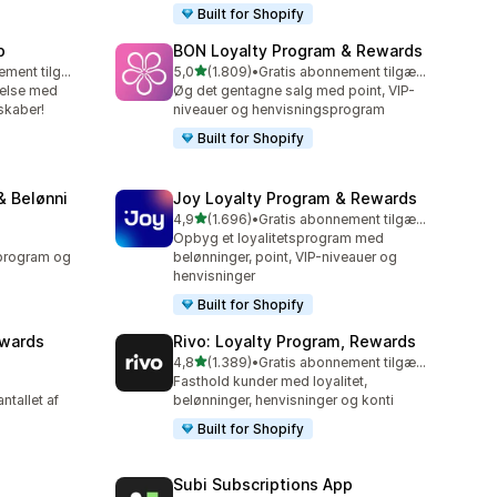
Built for Shopify
p
BON Loyalty Program & Rewards
ud af 5 stjerner
Gratis abonnement tilgængeligt
5,0
(1.809)
•
Gratis abonnement tilgængeligt
1809 anmeldelser i alt
delse med
Øg det gentagne salg med point, VIP-
kaber!
niveauer og henvisningsprogram
Built for Shopify
& Belønni
Joy Loyalty Program & Rewards
ud af 5 stjerner
4,9
(1.696)
•
Gratis abonnement tilgængeligt
1696 anmeldelser i alt
Opbyg et loyalitetsprogram med
program og
belønninger, point, VIP-niveauer og
henvisninger
Built for Shopify
ewards
Rivo: Loyalty Program, Rewards
ud af 5 stjerner
4,8
(1.389)
•
Gratis abonnement tilgængeligt
1389 anmeldelser i alt
Fasthold kunder med loyalitet,
ntallet af
belønninger, henvisninger og konti
Built for Shopify
Subi Subscriptions App