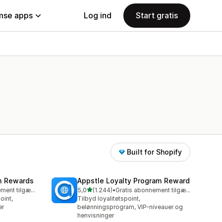
se apps
Log ind
Start gratis
Built for Shopify
am Rewards
Appstle Loyalty Program Reward
ud af 5 stjerner
Gratis abonnement tilgængeligt
5,0
(1.244)
•
Gratis abonnement tilgængeligt
1244 anmeldelser i alt
oint,
Tilbyd loyalitetspoint,
er
belønningsprogram, VIP-niveauer og
henvisninger