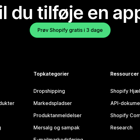
il du tilføje en ap
Prøv Shopify gratis i 3 dage
Topkategorier
Ressourcer
Dropshipping
Shopify Hjæ
dukter
Markedspladser
API-dokume
Produktanmeldelser
Shopify Co
g
Mersalg og sampak
Research
E-mailmarkedsføring