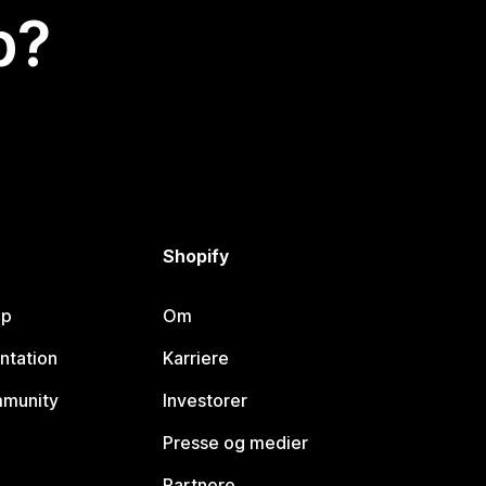
p?
Shopify
lp
Om
ntation
Karriere
mmunity
Investorer
Presse og medier
Partnere