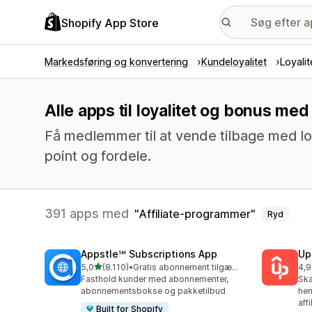
Shopify App Store
Markedsføring og konvertering
Kundeloyalitet
Loyali
Alle apps til loyalitet og bonus me
Få medlemmer til at vende tilbage med lo
point og fordele.
391 apps med
Affiliate-programmer
Ryd
Appstle℠ Subscriptions App
Up
ud af 5 stjerner
5,0
(8.110)
•
Gratis abonnement tilgængeligt
4,9
8110 anmeldelser i alt
359
Fasthold kunder med abonnementer,
Ska
abonnementsbokse og pakketilbud
hen
aff
Built for Shopify