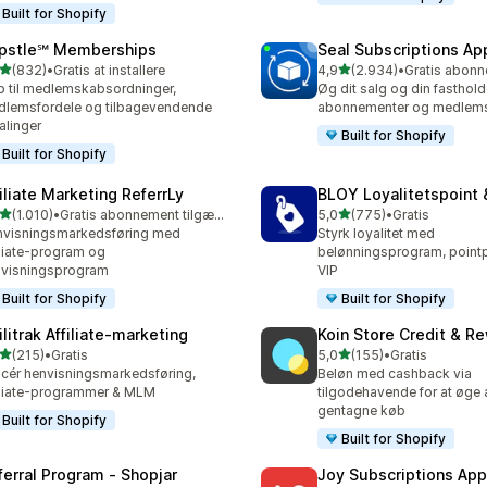
Built for Shopify
pstle℠ Memberships
Seal Subscriptions Ap
ud af 5 stjerner
ud af 5 stjerner
(832)
•
Gratis at installere
4,9
(2.934)
•
 anmeldelser i alt
2934 anmeldelser i alt
 til medlemskabsordninger,
Øg dit salg og din fasthol
lemsfordele og tilbagevendende
abonnementer og medlems
alinger
Built for Shopify
Built for Shopify
filiate Marketing ReferrLy
BLOY Loyalitetspoint 
ud af 5 stjerner
ud af 5 stjerner
(1.010)
•
Gratis abonnement tilgængeligt
5,0
(775)
•
Gratis
0 anmeldelser i alt
775 anmeldelser i alt
visningsmarkedsføring med
Styrk loyalitet med
iliate-program og
belønningsprogram, point
visningsprogram
VIP
Built for Shopify
Built for Shopify
ilitrak Affiliate‑marketing
Koin Store Credit & R
ud af 5 stjerner
ud af 5 stjerner
(215)
•
Gratis
5,0
(155)
•
Gratis
 anmeldelser i alt
155 anmeldelser i alt
cér henvisningsmarkedsføring,
Beløn med cashback via
iliate-programmer & MLM
tilgodehavende for at øge a
gentagne køb
Built for Shopify
Built for Shopify
ferral Program ‑ Shopjar
Joy Subscriptions App