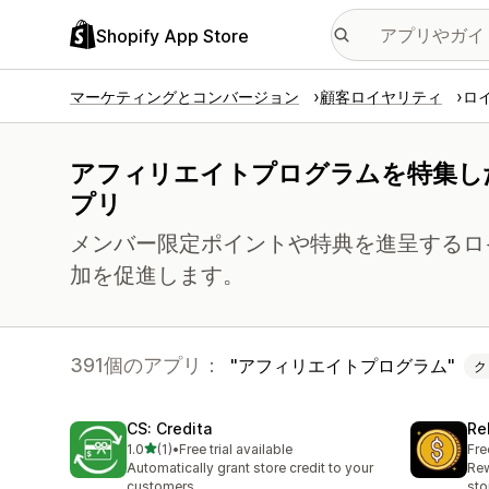
Shopify App Store
マーケティングとコンバージョン
顧客ロイヤリティ
ロ
アフィリエイトプログラムを特集し
プリ
メンバー限定ポイントや特典を進呈するロ
加を促進します。
391個のアプリ：
アフィリエイトプログラム
ク
CS: Credita
Re
5つ星中
1.0
(1)
•
Free trial available
Fre
合計レビュー数：1件
Automatically grant store credit to your
Rew
customers
sto