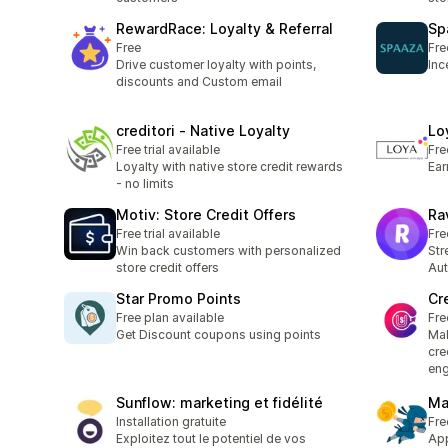
RewardRace: Loyalty & Referral
Sp
Free
Fre
Drive customer loyalty with points,
Inc
discounts and Custom email
creditori ‑ Native Loyalty
Lo
Free trial available
Fre
Loyalty with native store credit rewards
Ear
- no limits
Motiv: Store Credit Offers
Ra
Free trial available
Fre
Win back customers with personalized
Str
store credit offers
Au
Star Promo Points
Cr
Free plan available
Fre
Get Discount coupons using points
Mak
cre
en
Sunflow: marketing et fidélité
Ma
Installation gratuite
Fre
Exploitez tout le potentiel de vos
App