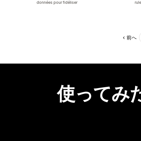
données pour fidéliser
rul
前へ
使ってみ