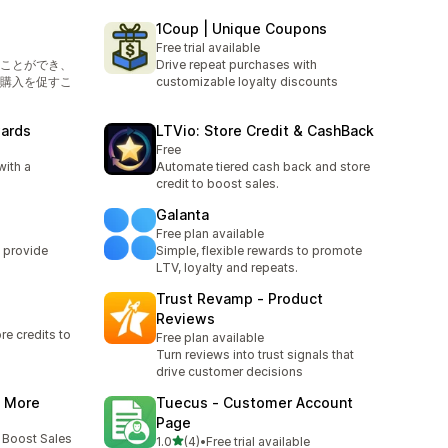
1Coup | Unique Coupons
Free trial available
ことができ、
Drive repeat purchases with
購入を促すこ
customizable loyalty discounts
wards
LTVio: Store Credit & CashBack
Free
ith a
Automate tiered cash back and store
credit to boost sales.
Galanta
Free plan available
 provide
Simple, flexible rewards to promote
LTV, loyalty and repeats.
Trust Revamp ‑ Product
Reviews
e credits to
Free plan available
Turn reviews into trust signals that
drive customer decisions
& More
Tuecus ‑ Customer Account
Page
 Boost Sales
5つ星中
1.0
(4)
•
Free trial available