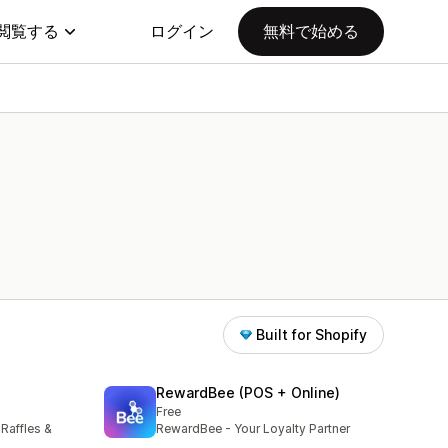
閲覧する
ログイン
無料で始める
Built for Shopify
RewardBee (POS + Online)
Free
Raffles &
RewardBee - Your Loyalty Partner