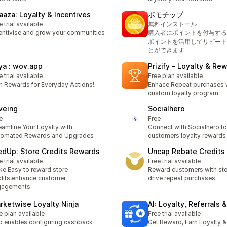
aaza: Loyalty & Incentives
ポモチップ
e trial available
無料インストール
entivise and grow your communities
購入者にポイントを付与する
ポイントを活用してリピート
とができます
ya : wov.app
Prizify ‑ Loyalty & Re
e trial available
Free plan available
n Rewards for Everyday Actions!
Enhace Repeat purchases w
custom loyalty program
veing
Socialhero
e
Free
eamline Your Loyalty with
Connect with Socialhero to
tomated Rewards and Upgrades
customers loyalty rewards
edUp: Store Credits Rewards
Uncap Rebate Credits
e trial available
Free trial available
e Easy to reward store
Reward customers with stor
dits,enhance customer
drive repeat purchases.
gagements
rketwise Loyalty Ninja
AI: Loyalty, Referrals 
e plan available
Free trial available
 enables configuring cashback
Get Reward, Earn Loyalty &