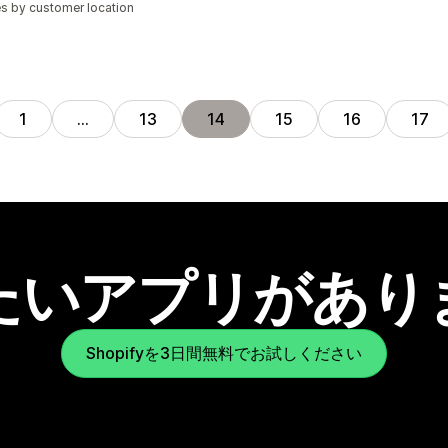
es by customer location
1
…
13
14
15
16
17
たいアプリがあり
Shopifyを3日間無料でお試しください