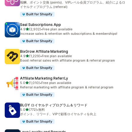
報酬、ポイント交換 (points)、VIPレベル会員プログラム、紹介によるロ
イヤルティプログラム (referral)
Built for Shopify
Seal Subscriptions App
5つ星中
4.9
(2,932)
•
Free plan available
合計レビュー数：2932件
Increase sales & retention with subscriptions & memberships!
Built for Shopify
BixGrow Affiliate Marketing
5つ星中
4.9
(1,229)
•
Free plan available
合計レビュー数：1229件
Boost referral sales with affiliate program & referral program
Built for Shopify
Affiliate Marketing ReferrLy
5つ星中
5.0
(1,010)
•
Free plan available
合計レビュー数：1010件
Referral marketing with affiliate program & referral program
Built for Shopify
BLOY ロイヤルティプログラム＆リワード
5つ星中
5.0
(772)
•
無料
合計レビュー数：772件
ポイント、リワード、VIPで顧客ロイヤルティを向上
Built for Shopify
Love Loyalty and Rewards