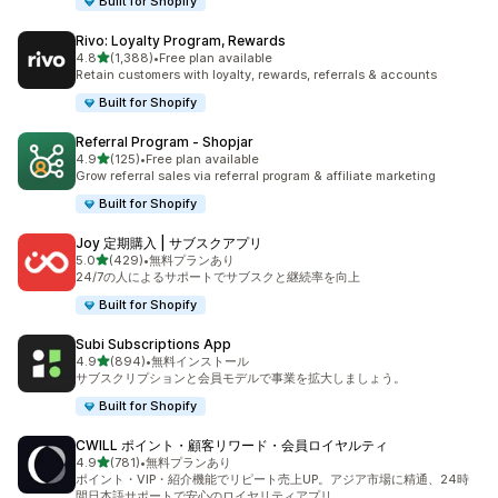
Built for Shopify
Rivo: Loyalty Program, Rewards
5つ星中
4.8
(1,388)
•
Free plan available
合計レビュー数：1388件
Retain customers with loyalty, rewards, referrals & accounts
Built for Shopify
Referral Program ‑ Shopjar
5つ星中
4.9
(125)
•
Free plan available
合計レビュー数：125件
Grow referral sales via referral program & affiliate marketing
Built for Shopify
Joy 定期購入 | サブスクアプリ
5つ星中
5.0
(429)
•
無料プランあり
合計レビュー数：429件
24/7の人によるサポートでサブスクと継続率を向上
Built for Shopify
Subi Subscriptions App
5つ星中
4.9
(894)
•
無料インストール
合計レビュー数：894件
サブスクリプションと会員モデルで事業を拡大しましょう。
Built for Shopify
CWILL ポイント・顧客リワード・会員ロイヤルティ
5つ星中
4.9
(781)
•
無料プランあり
合計レビュー数：781件
ポイント・VIP・紹介機能でリピート売上UP。アジア市場に精通、24時
間日本語サポートで安心のロイヤリティアプリ。