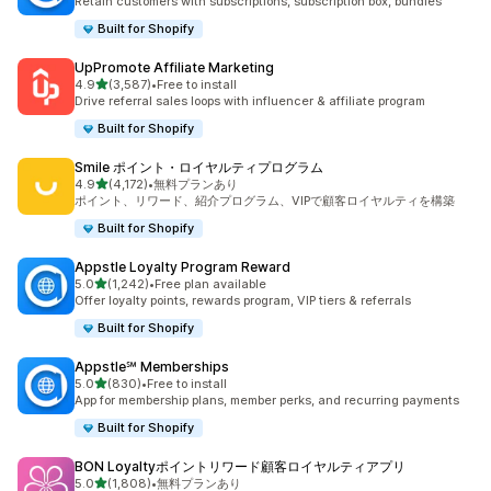
Retain customers with subscriptions, subscription box, bundles
Built for Shopify
UpPromote Affiliate Marketing
5つ星中
4.9
(3,587)
•
Free to install
合計レビュー数：3587件
Drive referral sales loops with influencer & affiliate program
Built for Shopify
Smile ポイント・ロイヤルティプログラム
5つ星中
4.9
(4,172)
•
無料プランあり
合計レビュー数：4172件
ポイント、リワード、紹介プログラム、VIPで顧客ロイヤルティを構築
Built for Shopify
Appstle Loyalty Program Reward
5つ星中
5.0
(1,242)
•
Free plan available
合計レビュー数：1242件
Offer loyalty points, rewards program, VIP tiers & referrals
Built for Shopify
Appstle℠ Memberships
5つ星中
5.0
(830)
•
Free to install
合計レビュー数：830件
App for membership plans, member perks, and recurring payments
Built for Shopify
BON Loyaltyポイントリワード顧客ロイヤルティアプリ
5つ星中
5.0
(1,808)
•
無料プランあり
合計レビュー数：1808件