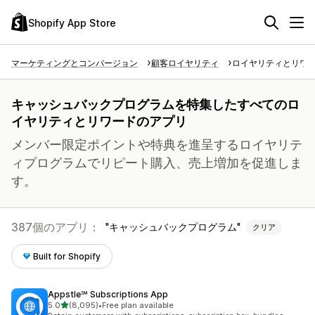
Shopify App Store
マーケティングとコンバージョン
顧客ロイヤリティ
ロイヤリティとリワ
キャッシュバックプログラムを特集したすべてのロ
イヤリティとリワードのアプリ
メンバー限定ポイントや特典を進呈するロイヤリテ
ィプログラムでリピート購入、売上増加を促進しま
す。
387個のアプリ：
キャッシュバックプログラム
クリア
Built for Shopify
Appstle℠ Subscriptions App
5つ星中
5.0
(8,095)
•
Free plan available
合計レビュー数：8095件