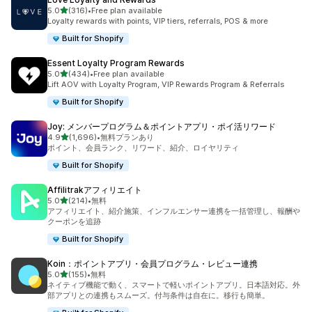
5つ星中
5.0
(316)
•
Free plan available
合計レビュー数：316件
Loyalty rewards with points, VIP tiers, referrals, POS & more
Built for Shopify
Essent Loyalty Program Rewards
5つ星中
5.0
(434)
•
Free plan available
合計レビュー数：434件
Lift AOV with Loyalty Program, VIP Rewards Program & Referrals
Built for Shopify
Joy: メンバープログラム＆ポイントアプリ・ポイ活リワード
5つ星中
4.9
(1,696)
•
無料プランあり
合計レビュー数：1696件
ポイント、会員ランク、リワード、紹介、ロイヤリティ
Built for Shopify
Affilitrakアフィリエイト
5つ星中
5.0
(214)
•
無料
合計レビュー数：214件
アフィリエイト、紹介施策、インフルエンサー連携を一括管理し、報酬や
クーポンを追跡
Built for Shopify
Koin：ポイントアプリ・会員プログラム・レビュー連携
5つ星中
5.0
(155)
•
無料
合計レビュー数：155件
ネイティブ機能で動く、スマートで軽いポイントアプリ。日本語対応。外
部アプリとの連携もスムーズ。付与条件は自在に。移行も簡単。