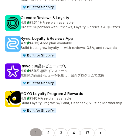
Built for Shopify
Okendo: Reviews & Loyalty
5つ星中
4.9
(1,314)
•
Free plan available
合計レビュー数：1314件
Create Superfans with Reviews, Loyalty, Referrals & Quizzes
Ryviu: Loyalty & Reviews App
5つ星中
4.9
(483)
•
Free plan available
合計レビュー数：483件
Build trust, grow loyalty — with reviews, Q&A, and rewards
Built for Shopify
Rivyo：商品レビューアプリ
5つ星中
4.9
(892)
•
無料インストール
合計レビュー数：892件
無制限の商品レビューを収集し、紹介プログラムで成長
Built for Shopify
YOYO Loyalty Program & Rewards
5つ星中
4.9
(148)
•
Free plan available
合計レビュー数：148件
Build Loyalty Program w/ Point, Cashback, VIP tier, Membership
Built for Shopify
1
2
3
4
17