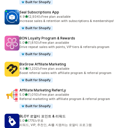
Built for Shopify
Seal Subscriptions App
별 5개 중
4.9
(2,934)
•
Free plan available
총 리뷰 2934개
Increase sales & retention with subscriptions & memberships!
Built for Shopify
BON Loyalty Program & Rewards
별 5개 중
5.0
(1,810)
•
Free plan available
총 리뷰 1810개
Drive repeat sales with points, VIP tiers & referrals program
Built for Shopify
BixGrow Affiliate Marketing
별 5개 중
4.9
(1,232)
•
Free plan available
총 리뷰 1232개
Boost referral sales with affiliate program & referral program
Built for Shopify
Affiliate Marketing ReferrLy
별 5개 중
5.0
(1,010)
•
Free plan available
총 리뷰 1010개
Referral marketing with affiliate program & referral program
Built for Shopify
BLOY 로열티 포인트 & 리워드
별 5개 중
5.0
(775)
•
무료
총 리뷰 775개
리워드, VIP, 추천인, AI를 지원하는 로열티 프로그램