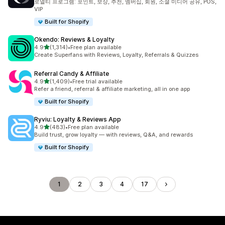
로열티 프로그램: 포인트, 보상, 추천, 멤버십, 회원, 소셜 미디어 공유, POS,
VIP
Built for Shopify
Okendo: Reviews & Loyalty
별 5개 중
4.9
(1,314)
•
Free plan available
총 리뷰 1314개
Create Superfans with Reviews, Loyalty, Referrals & Quizzes
Referral Candy & Affiliate
별 5개 중
4.9
(1,409)
•
Free trial available
총 리뷰 1409개
Refer a friend, referral & affiliate marketing, all in one app
Built for Shopify
Ryviu: Loyalty & Reviews App
별 5개 중
4.9
(483)
•
Free plan available
총 리뷰 483개
Build trust, grow loyalty — with reviews, Q&A, and rewards
Built for Shopify
1
2
3
4
17