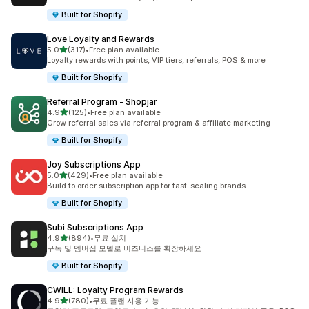
Built for Shopify
Love Loyalty and Rewards
별 5개 중
5.0
(317)
•
Free plan available
총 리뷰 317개
Loyalty rewards with points, VIP tiers, referrals, POS & more
Built for Shopify
Referral Program ‑ Shopjar
별 5개 중
4.9
(125)
•
Free plan available
총 리뷰 125개
Grow referral sales via referral program & affiliate marketing
Built for Shopify
Joy Subscriptions App
별 5개 중
5.0
(429)
•
Free plan available
총 리뷰 429개
Build to order subscription app for fast-scaling brands
Built for Shopify
Subi Subscriptions App
별 5개 중
4.9
(894)
•
무료 설치
총 리뷰 894개
구독 및 멤버십 모델로 비즈니스를 확장하세요
Built for Shopify
CWILL: Loyalty Program Rewards
별 5개 중
4.9
(780)
•
무료 플랜 사용 가능
총 리뷰 780개