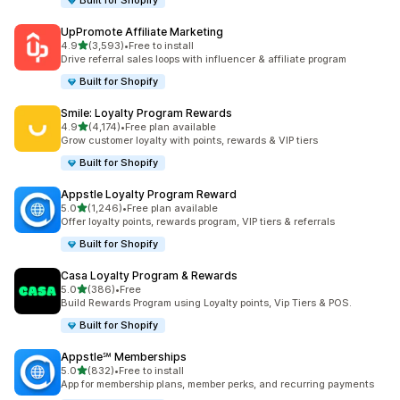
Built for Shopify
UpPromote Affiliate Marketing
별 5개 중
4.9
(3,593)
•
Free to install
총 리뷰 3593개
Drive referral sales loops with influencer & affiliate program
Built for Shopify
Smile: Loyalty Program Rewards
별 5개 중
4.9
(4,174)
•
Free plan available
총 리뷰 4174개
Grow customer loyalty with points, rewards & VIP tiers
Built for Shopify
Appstle Loyalty Program Reward
별 5개 중
5.0
(1,246)
•
Free plan available
총 리뷰 1246개
Offer loyalty points, rewards program, VIP tiers & referrals
Built for Shopify
Casa Loyalty Program & Rewards
별 5개 중
5.0
(386)
•
Free
총 리뷰 386개
Build Rewards Program using Loyalty points, Vip Tiers & POS.
Built for Shopify
Appstle℠ Memberships
별 5개 중
5.0
(832)
•
Free to install
총 리뷰 832개
App for membership plans, member perks, and recurring payments