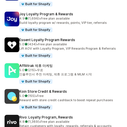
Built for Shopify
Joy Loyalty Program & Rewards
별 5개 중
4.9
(1,696)
•
Free plan available
총 리뷰 1696개
Build loyalty program w/ rewards, points, VIP tier, referrals
Built for Shopify
Essent Loyalty Program Rewards
별 5개 중
5.0
(434)
•
Free plan available
총 리뷰 434개
Lift AOV with Loyalty Program, VIP Rewards Program & Referrals
Built for Shopify
Affilitrak 제휴 마케팅
별 5개 중
5.0
(215)
•
무료
총 리뷰 215개
인플루언서 추천 마케팅, 제휴 프로그램 & MLM 시작
Built for Shopify
Koin Store Credit & Rewards
별 5개 중
5.0
(155)
•
Free
총 리뷰 155개
Reward with store credit cashback to boost repeat purchases
Built for Shopify
Rivo: Loyalty Program, Rewards
별 5개 중
4.8
(1,389)
•
Free plan available
총 리뷰 1389개
Retain customers with loyalty, rewards, referrals & accounts