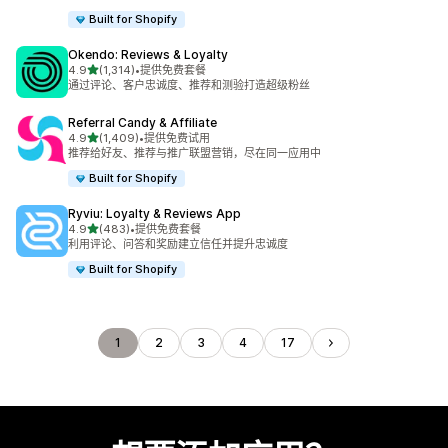
Built for Shopify
Okendo: Reviews & Loyalty
星（满分 5 星）
4.9
(1,314)
•
提供免费套餐
总共 1314 条评论
通过评论、客户忠诚度、推荐和测验打造超级粉丝
Referral Candy & Affiliate
星（满分 5 星）
4.9
(1,409)
•
提供免费试用
总共 1409 条评论
推荐给好友、推荐与推广联盟营销，尽在同一应用中
Built for Shopify
Ryviu: Loyalty & Reviews App
星（满分 5 星）
4.9
(483)
•
提供免费套餐
总共 483 条评论
利用评论、问答和奖励建立信任并提升忠诚度
Built for Shopify
1
2
3
4
17