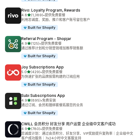
Rivo: Loyalty Program, Rewards
星（满分 5 星）
4.8
(1,389)
•
提供免费套餐
总共 1389 条评论
利用忠诚度、奖励、推介和客户账号留住客户
Built for Shopify
Referral Program ‑ Shopjar
星（满分 5 星）
4.9
(125)
•
提供免费套餐
总共 125 条评论
通过推荐计划和分销营销增加推荐销售额
Built for Shopify
Joy Subscriptions App
星（满分 5 星）
5.0
(429)
•
提供免费套餐
总共 429 条评论
为快速扩张的品牌按需构建的订阅应用
Built for Shopify
Subi Subscriptions App
星（满分 5 星）
4.9
(895)
•
免费安装
总共 895 条评论
通过订阅、会员和捆绑套餐拓展您的业务
Built for Shopify
CWILL 会员积分 好友分享 用户运营 企业级中文客户成功
星（满分 5 星）
4.9
(780)
•
提供免费套餐
总共 780 条评论
忠诚度计划：通过会员积分、好友分享、VIP奖励提升复购率｜企业级中文
客户成功服务｜7x24小时中文客服支持