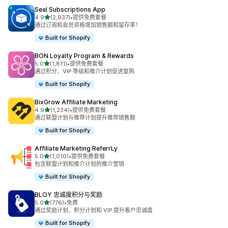
Seal Subscriptions App
星（满分 5 星）
4.9
(2,937)
•
提供免费套餐
总共 2937 条评论
通过订阅和会员资格增加销售额和留存率！
Built for Shopify
BON Loyalty Program & Rewards
星（满分 5 星）
5.0
(1,811)
•
提供免费套餐
总共 1811 条评论
通过积分、VIP 等级和推介计划促进复购
Built for Shopify
BixGrow Affiliate Marketing
星（满分 5 星）
4.9
(1,234)
•
提供免费套餐
总共 1234 条评论
通过联盟计划与推荐计划提升推荐销售额
Built for Shopify
Affiliate Marketing ReferrLy
星（满分 5 星）
5.0
(1,010)
•
提供免费套餐
总共 1010 条评论
包含联盟计划和推介计划的推介营销
Built for Shopify
BLOY 忠诚度积分与奖励
星（满分 5 星）
5.0
(776)
•
免费
总共 776 条评论
通过奖励计划、积分计划和 VIP 提升客户忠诚度
Built for Shopify