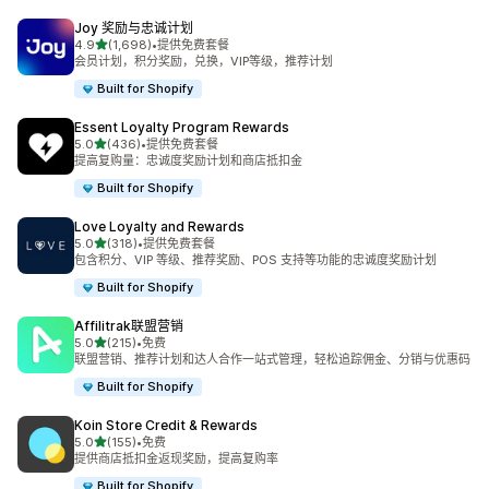
Joy 奖励与忠诚计划
星（满分 5 星）
4.9
(1,698)
•
提供免费套餐
总共 1698 条评论
会员计划，积分奖励，兑换，VIP等级，推荐计划
Built for Shopify
Essent Loyalty Program Rewards
星（满分 5 星）
5.0
(436)
•
提供免费套餐
总共 436 条评论
提高复购量：忠诚度奖励计划和商店抵扣金
Built for Shopify
Love Loyalty and Rewards
星（满分 5 星）
5.0
(318)
•
提供免费套餐
总共 318 条评论
包含积分、VIP 等级、推荐奖励、POS 支持等功能的忠诚度奖励计划
Built for Shopify
Affilitrak联盟营销
星（满分 5 星）
5.0
(215)
•
免费
总共 215 条评论
联盟营销、推荐计划和达人合作一站式管理，轻松追踪佣金、分销与优惠码
Built for Shopify
Koin Store Credit & Rewards
星（满分 5 星）
5.0
(155)
•
免费
总共 155 条评论
提供商店抵扣金返现奖励，提高复购率
Built for Shopify