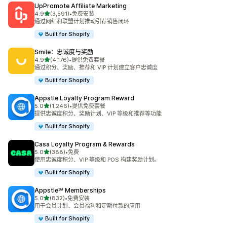
UpPromote Affiliate Marketing
星（满分 5 星）
4.9
(3,591)
•
免费安装
总共 3591 条评论
通过网红和联盟计划推动引荐销售闭环
Built for Shopify
Smile：忠诚度与奖励
星（满分 5 星）
4.9
(4,176)
•
提供免费套餐
总共 4176 条评论
通过积分、奖励、推荐和 VIP 计划建立客户忠诚度
Built for Shopify
Appstle Loyalty Program Reward
星（满分 5 星）
5.0
(1,246)
•
提供免费套餐
总共 1246 条评论
提供忠诚度积分、奖励计划、VIP 等级和推荐等功能
Built for Shopify
Casa Loyalty Program & Rewards
星（满分 5 星）
5.0
(388)
•
免费
总共 388 条评论
使用忠诚度积分、VIP 等级和 POS 构建奖励计划。
Built for Shopify
Appstle℠ Memberships
星（满分 5 星）
5.0
(832)
•
免费安装
总共 832 条评论
用于会员计划、会员福利和定期付款的应用
Built for Shopify