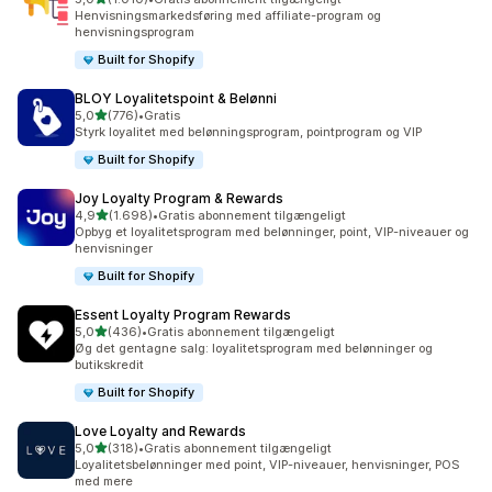
1010 anmeldelser i alt
Henvisningsmarkedsføring med affiliate-program og
henvisningsprogram
Built for Shopify
BLOY Loyalitetspoint & Belønni
ud af 5 stjerner
5,0
(776)
•
Gratis
776 anmeldelser i alt
Styrk loyalitet med belønningsprogram, pointprogram og VIP
Built for Shopify
Joy Loyalty Program & Rewards
ud af 5 stjerner
4,9
(1.698)
•
Gratis abonnement tilgængeligt
1698 anmeldelser i alt
Opbyg et loyalitetsprogram med belønninger, point, VIP-niveauer og
henvisninger
Built for Shopify
Essent Loyalty Program Rewards
ud af 5 stjerner
5,0
(436)
•
Gratis abonnement tilgængeligt
436 anmeldelser i alt
Øg det gentagne salg: loyalitetsprogram med belønninger og
butikskredit
Built for Shopify
Love Loyalty and Rewards
ud af 5 stjerner
5,0
(318)
•
Gratis abonnement tilgængeligt
318 anmeldelser i alt
Loyalitetsbelønninger med point, VIP-niveauer, henvisninger, POS
med mere