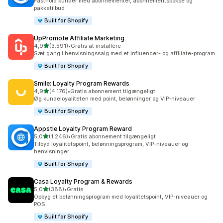
Fasthold kunder med abonnementer, abonnementsbokse og
pakketilbud
Built for Shopify
UpPromote Affiliate Marketing
ud af 5 stjerner
4,9
(3.591)
•
Gratis at installere
3591 anmeldelser i alt
Sæt gang i henvisningssalg med et influencer- og affiliate-program
Built for Shopify
Smile: Loyalty Program Rewards
ud af 5 stjerner
4,9
(4.176)
•
Gratis abonnement tilgængeligt
4176 anmeldelser i alt
Øg kundeloyaliteten med point, belønninger og VIP-niveauer
Built for Shopify
Appstle Loyalty Program Reward
ud af 5 stjerner
5,0
(1.246)
•
Gratis abonnement tilgængeligt
1246 anmeldelser i alt
Tilbyd loyalitetspoint, belønningsprogram, VIP-niveauer og
henvisninger
Built for Shopify
Casa Loyalty Program & Rewards
ud af 5 stjerner
5,0
(388)
•
Gratis
388 anmeldelser i alt
Opbyg et belønningsprogram med loyalitetspoint, VIP-niveauer og
POS.
Built for Shopify