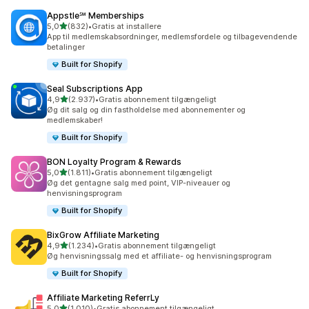
Appstle℠ Memberships
ud af 5 stjerner
5,0
(832)
•
Gratis at installere
832 anmeldelser i alt
App til medlemskabsordninger, medlemsfordele og tilbagevendende
betalinger
Built for Shopify
Seal Subscriptions App
ud af 5 stjerner
4,9
(2.937)
•
Gratis abonnement tilgængeligt
2937 anmeldelser i alt
Øg dit salg og din fastholdelse med abonnementer og
medlemskaber!
Built for Shopify
BON Loyalty Program & Rewards
ud af 5 stjerner
5,0
(1.811)
•
Gratis abonnement tilgængeligt
1811 anmeldelser i alt
Øg det gentagne salg med point, VIP-niveauer og
henvisningsprogram
Built for Shopify
BixGrow Affiliate Marketing
ud af 5 stjerner
4,9
(1.234)
•
Gratis abonnement tilgængeligt
1234 anmeldelser i alt
Øg henvisningssalg med et affiliate- og henvisningsprogram
Built for Shopify
Affiliate Marketing ReferrLy
ud af 5 stjerner
5,0
(1.010)
•
Gratis abonnement tilgængeligt