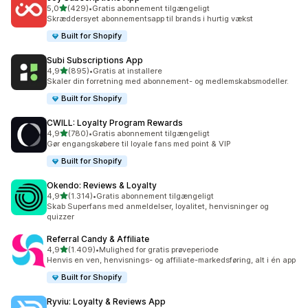
ud af 5 stjerner
5,0
(429)
•
Gratis abonnement tilgængeligt
429 anmeldelser i alt
Skræddersyet abonnementsapp til brands i hurtig vækst
Built for Shopify
Subi Subscriptions App
ud af 5 stjerner
4,9
(895)
•
Gratis at installere
895 anmeldelser i alt
Skaler din forretning med abonnement- og medlemskabsmodeller.
Built for Shopify
CWILL: Loyalty Program Rewards
ud af 5 stjerner
4,9
(780)
•
Gratis abonnement tilgængeligt
780 anmeldelser i alt
Gør engangskøbere til loyale fans med point & VIP
Built for Shopify
Okendo: Reviews & Loyalty
ud af 5 stjerner
4,9
(1.314)
•
Gratis abonnement tilgængeligt
1314 anmeldelser i alt
Skab Superfans med anmeldelser, loyalitet, henvisninger og
quizzer
Referral Candy & Affiliate
ud af 5 stjerner
4,9
(1.409)
•
Mulighed for gratis prøveperiode
1409 anmeldelser i alt
Henvis en ven, henvisnings- og affiliate-markedsføring, alt i én app
Built for Shopify
Ryviu: Loyalty & Reviews App