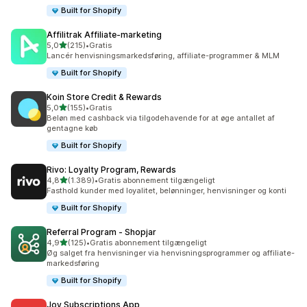
Built for Shopify
Affilitrak Affiliate‑marketing
ud af 5 stjerner
5,0
(215)
•
Gratis
215 anmeldelser i alt
Lancér henvisningsmarkedsføring, affiliate-programmer & MLM
Built for Shopify
Koin Store Credit & Rewards
ud af 5 stjerner
5,0
(155)
•
Gratis
155 anmeldelser i alt
Beløn med cashback via tilgodehavende for at øge antallet af
gentagne køb
Built for Shopify
Rivo: Loyalty Program, Rewards
ud af 5 stjerner
4,8
(1.389)
•
Gratis abonnement tilgængeligt
1389 anmeldelser i alt
Fasthold kunder med loyalitet, belønninger, henvisninger og konti
Built for Shopify
Referral Program ‑ Shopjar
ud af 5 stjerner
4,9
(125)
•
Gratis abonnement tilgængeligt
125 anmeldelser i alt
Øg salget fra henvisninger via henvisningsprogrammer og affiliate-
markedsføring
Built for Shopify
Joy Subscriptions App