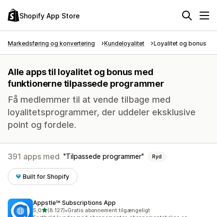
Shopify App Store
Markedsføring og konvertering
Kundeloyalitet
Loyalitet og bonus
Alle apps til loyalitet og bonus med
funktionerne tilpassede programmer
Få medlemmer til at vende tilbage med
loyalitetsprogrammer, der uddeler eksklusive
point og fordele.
391 apps med
Tilpassede programmer
Ryd
Built for Shopify
Appstle℠ Subscriptions App
ud af 5 stjerner
5,0
(8.127)
•
Gratis abonnement tilgængeligt
8127 anmeldelser i alt