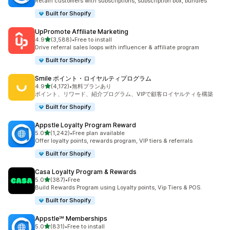
Retain customers with subscriptions, subscription box, bundles
Built for Shopify
UpPromote Affiliate Marketing
5つ星中
4.9
(3,588)
•
Free to install
合計レビュー数：3588件
Drive referral sales loops with influencer & affiliate program
Built for Shopify
Smile ポイント・ロイヤルティプログラム
5つ星中
4.9
(4,172)
•
無料プランあり
合計レビュー数：4172件
ポイント、リワード、紹介プログラム、VIPで顧客ロイヤルティを構築
Built for Shopify
Appstle Loyalty Program Reward
5つ星中
5.0
(1,242)
•
Free plan available
合計レビュー数：1242件
Offer loyalty points, rewards program, VIP tiers & referrals
Built for Shopify
Casa Loyalty Program & Rewards
5つ星中
5.0
(387)
•
Free
合計レビュー数：387件
Build Rewards Program using Loyalty points, Vip Tiers & POS.
Built for Shopify
Appstle℠ Memberships
5つ星中
5.0
(831)
•
Free to install
合計レビュー数：831件