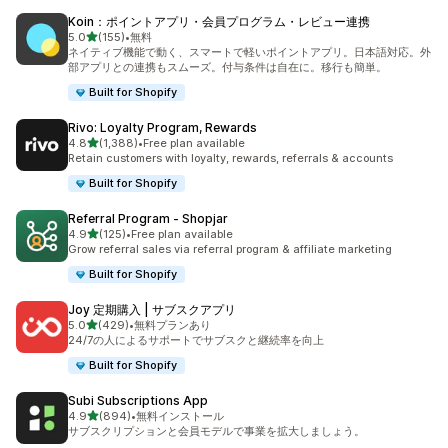
Koin：ポイントアプリ・会員プログラム・レビュー連携
5つ星中
5.0
(155)
•
無料
合計レビュー数：155件
ネイティブ機能で動く、スマートで軽いポイントアプリ。日本語対応。外
部アプリとの連携もスムーズ。付与条件は自在に。移行も簡単。
Built for Shopify
Rivo: Loyalty Program, Rewards
5つ星中
4.8
(1,388)
•
Free plan available
合計レビュー数：1388件
Retain customers with loyalty, rewards, referrals & accounts
Built for Shopify
Referral Program ‑ Shopjar
5つ星中
4.9
(125)
•
Free plan available
合計レビュー数：125件
Grow referral sales via referral program & affiliate marketing
Built for Shopify
Joy 定期購入 | サブスクアプリ
5つ星中
5.0
(429)
•
無料プランあり
合計レビュー数：429件
24/7の人によるサポートでサブスクと継続率を向上
Built for Shopify
Subi Subscriptions App
5つ星中
4.9
(894)
•
無料インストール
合計レビュー数：894件
サブスクリプションと会員モデルで事業を拡大しましょう。