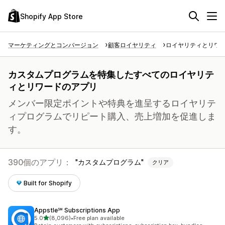
Shopify App Store
マーケティングとコンバージョン
顧客ロイヤリティ
ロイヤリティとリワ
カスタムプログラムを特集したすべてのロイヤリテ
ィとリワードのアプリ
メンバー限定ポイントや特典を進呈するロイヤリテ
ィプログラムでリピート購入、売上増加を促進しま
す。
390個のアプリ：
カスタムプログラム
クリア
Built for Shopify
Appstle℠ Subscriptions App
5つ星中
5.0
(8,096)
•
Free plan available
合計レビュー数：8096件