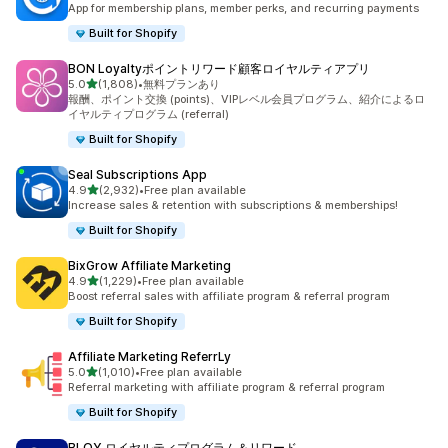
App for membership plans, member perks, and recurring payments
Built for Shopify
BON Loyaltyポイントリワード顧客ロイヤルティアプリ
5つ星中
5.0
(1,808)
•
無料プランあり
合計レビュー数：1808件
報酬、ポイント交換 (points)、VIPレベル会員プログラム、紹介によるロ
イヤルティプログラム (referral)
Built for Shopify
Seal Subscriptions App
5つ星中
4.9
(2,932)
•
Free plan available
合計レビュー数：2932件
Increase sales & retention with subscriptions & memberships!
Built for Shopify
BixGrow Affiliate Marketing
5つ星中
4.9
(1,229)
•
Free plan available
合計レビュー数：1229件
Boost referral sales with affiliate program & referral program
Built for Shopify
Affiliate Marketing ReferrLy
5つ星中
5.0
(1,010)
•
Free plan available
合計レビュー数：1010件
Referral marketing with affiliate program & referral program
Built for Shopify
BLOY ロイヤルティプログラム＆リワード