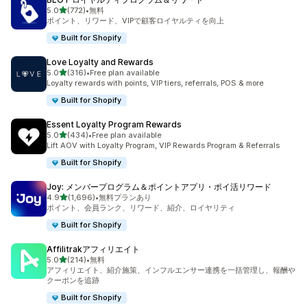
5つ星中
5.0
(772)
•
無料
合計レビュー数：772件
ポイント、リワード、VIPで顧客ロイヤルティを向上
Built for Shopify
Love Loyalty and Rewards
5つ星中
5.0
(316)
•
Free plan available
合計レビュー数：316件
Loyalty rewards with points, VIP tiers, referrals, POS & more
Built for Shopify
Essent Loyalty Program Rewards
5つ星中
5.0
(434)
•
Free plan available
合計レビュー数：434件
Lift AOV with Loyalty Program, VIP Rewards Program & Referrals
Built for Shopify
Joy: メンバープログラム＆ポイントアプリ・ポイ活リワード
5つ星中
4.9
(1,696)
•
無料プランあり
合計レビュー数：1696件
ポイント、会員ランク、リワード、紹介、ロイヤリティ
Built for Shopify
Affilitrakアフィリエイト
5つ星中
5.0
(214)
•
無料
合計レビュー数：214件
アフィリエイト、紹介施策、インフルエンサー連携を一括管理し、報酬や
クーポンを追跡
Built for Shopify