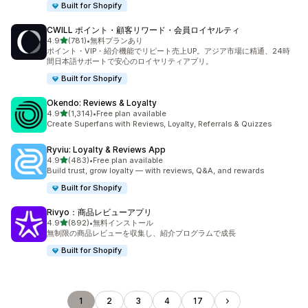
Built for Shopify
CWILL ポイント・顧客リワード・会員ロイヤルティ
5つ星中
4.9
(781)
•
無料プランあり
合計レビュー数：781件
ポイント・VIP・紹介機能でリピート売上UP。アジア市場に精通、24時
間日本語サポートで安心のロイヤリティアプリ。
Built for Shopify
Okendo: Reviews & Loyalty
5つ星中
4.9
(1,314)
•
Free plan available
合計レビュー数：1314件
Create Superfans with Reviews, Loyalty, Referrals & Quizzes
Ryviu: Loyalty & Reviews App
5つ星中
4.9
(483)
•
Free plan available
合計レビュー数：483件
Build trust, grow loyalty — with reviews, Q&A, and rewards
Built for Shopify
Rivyo：商品レビューアプリ
5つ星中
4.9
(892)
•
無料インストール
合計レビュー数：892件
無制限の商品レビューを収集し、紹介プログラムで成長
Built for Shopify
1
2
3
4
17