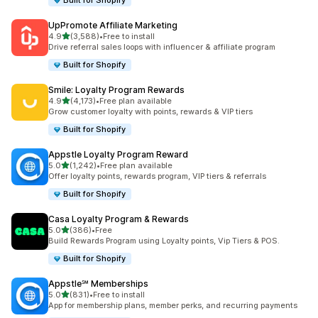
Built for Shopify
UpPromote Affiliate Marketing
별 5개 중
4.9
(3,588)
•
Free to install
총 리뷰 3588개
Drive referral sales loops with influencer & affiliate program
Built for Shopify
Smile: Loyalty Program Rewards
별 5개 중
4.9
(4,173)
•
Free plan available
총 리뷰 4173개
Grow customer loyalty with points, rewards & VIP tiers
Built for Shopify
Appstle Loyalty Program Reward
별 5개 중
5.0
(1,242)
•
Free plan available
총 리뷰 1242개
Offer loyalty points, rewards program, VIP tiers & referrals
Built for Shopify
Casa Loyalty Program & Rewards
별 5개 중
5.0
(386)
•
Free
총 리뷰 386개
Build Rewards Program using Loyalty points, Vip Tiers & POS.
Built for Shopify
Appstle℠ Memberships
별 5개 중
5.0
(831)
•
Free to install
총 리뷰 831개
App for membership plans, member perks, and recurring payments