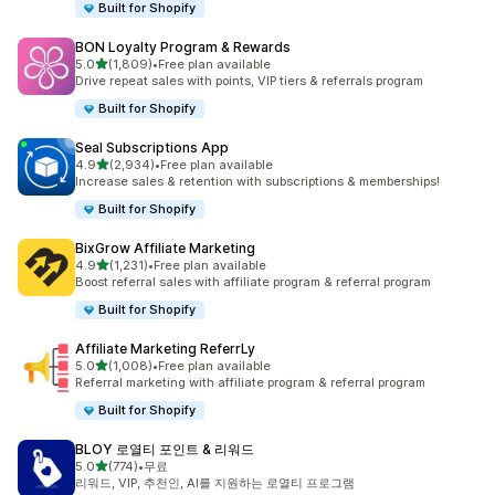
Built for Shopify
BON Loyalty Program & Rewards
별 5개 중
5.0
(1,809)
•
Free plan available
총 리뷰 1809개
Drive repeat sales with points, VIP tiers & referrals program
Built for Shopify
Seal Subscriptions App
별 5개 중
4.9
(2,934)
•
Free plan available
총 리뷰 2934개
Increase sales & retention with subscriptions & memberships!
Built for Shopify
BixGrow Affiliate Marketing
별 5개 중
4.9
(1,231)
•
Free plan available
총 리뷰 1231개
Boost referral sales with affiliate program & referral program
Built for Shopify
Affiliate Marketing ReferrLy
별 5개 중
5.0
(1,008)
•
Free plan available
총 리뷰 1008개
Referral marketing with affiliate program & referral program
Built for Shopify
BLOY 로열티 포인트 & 리워드
별 5개 중
5.0
(774)
•
무료
총 리뷰 774개
리워드, VIP, 추천인, AI를 지원하는 로열티 프로그램