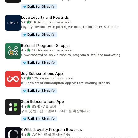
Built for Shopify
Love Loyalty and Rewards
별 5개 중
5.0
(316)
•
Free plan available
총 리뷰 316개
Loyalty rewards with points, VIP tiers, referrals, POS & more
Built for Shopify
Referral Program ‑ Shopjar
별 5개 중
4.9
(125)
•
Free plan available
총 리뷰 125개
Grow referral sales via referral program & affiliate marketing
Built for Shopify
Joy Subscriptions App
별 5개 중
5.0
(429)
•
Free plan available
총 리뷰 429개
Build to order subscription app for fast-scaling brands
Built for Shopify
Subi Subscriptions App
별 5개 중
4.9
(894)
•
무료 설치
총 리뷰 894개
구독 및 멤버십 모델로 비즈니스를 확장하세요
Built for Shopify
CWILL: Loyalty Program Rewards
별 5개 중
4.9
(781)
•
무료 플랜 사용 가능
총 리뷰 781개