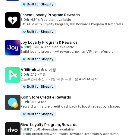
Built for Shopify
Essent Loyalty Program Rewards
별 5개 중
5.0
(434)
•
Free plan available
총 리뷰 434개
Lift AOV with Loyalty Program, VIP Rewards Program & Referrals
Built for Shopify
Joy Loyalty Program & Rewards
별 5개 중
4.9
(1,696)
•
Free plan available
총 리뷰 1696개
Build loyalty program w/ rewards, points, VIP tier, referrals
Built for Shopify
Affilitrak 제휴 마케팅
별 5개 중
5.0
(213)
•
무료
총 리뷰 213개
인플루언서 추천 마케팅, 제휴 프로그램 & MLM 시작
Built for Shopify
Koin Store Credit & Rewards
별 5개 중
5.0
(155)
•
Free
총 리뷰 155개
Reward with store credit cashback to boost repeat purchases
Built for Shopify
Rivo: Loyalty Program, Rewards
별 5개 중
4.8
(1,388)
•
Free plan available
총 리뷰 1388개
Retain customers with loyalty, rewards, referrals & accounts