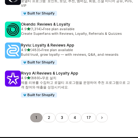
로열티 프로그램: 포인트, 보상, 추천, 멤버십, 회원, 소셜 미디어 공유, POS,
VIP
Built for Shopify
Okendo: Reviews & Loyalty
별 5개 중
4.9
(1,314)
•
Free plan available
총 리뷰 1314개
Create Superfans with Reviews, Loyalty, Referrals & Quizzes
Ryviu: Loyalty & Reviews App
별 5개 중
4.9
(483)
•
Free plan available
총 리뷰 483개
Build trust, grow loyalty — with reviews, Q&A, and rewards
Built for Shopify
Rivyo AI Reviews & Loyalty App
별 5개 중
4.9
(889)
•
무료 설치
총 리뷰 889개
제품 리뷰를 수집하고 로열티 프로그램을 운영하며 추천 프로그램으로 고
객 참여와 매출을 성장시키세요.
Built for Shopify
1
2
3
4
17