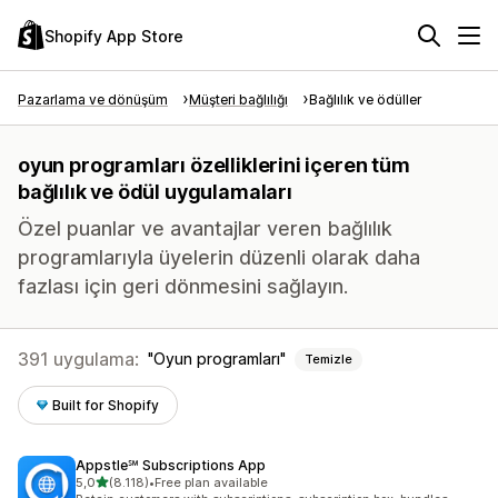
Shopify App Store
Pazarlama ve dönüşüm
Müşteri bağlılığı
Bağlılık ve ödüller
oyun programları özelliklerini içeren tüm
bağlılık ve ödül uygulamaları
Özel puanlar ve avantajlar veren bağlılık
programlarıyla üyelerin düzenli olarak daha
fazlası için geri dönmesini sağlayın.
391 uygulama:
Oyun programları
Temizle
Built for Shopify
Appstle℠ Subscriptions App
5 yıldız üzerinden
5,0
(8.118)
•
Free plan available
toplam 8118 değerlendirme