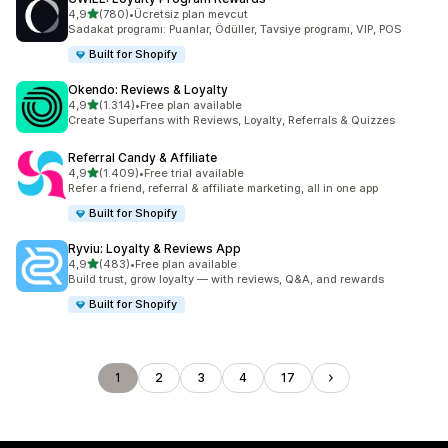
5 yıldız üzerinden
4,9
(780)
•
Ücretsiz plan mevcut
toplam 780 değerlendirme
Sadakat programı: Puanlar, Ödüller, Tavsiye programı, VIP, POS
Built for Shopify
Okendo: Reviews & Loyalty
5 yıldız üzerinden
4,9
(1.314)
•
Free plan available
toplam 1314 değerlendirme
Create Superfans with Reviews, Loyalty, Referrals & Quizzes
Referral Candy & Affiliate
5 yıldız üzerinden
4,9
(1.409)
•
Free trial available
toplam 1409 değerlendirme
Refer a friend, referral & affiliate marketing, all in one app
Built for Shopify
Ryviu: Loyalty & Reviews App
5 yıldız üzerinden
4,9
(483)
•
Free plan available
toplam 483 değerlendirme
Build trust, grow loyalty — with reviews, Q&A, and rewards
Built for Shopify
1
2
3
4
17