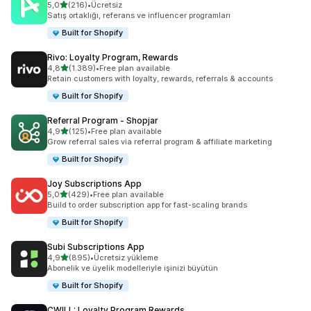
5 yıldız üzerinden
5,0
(216)
•
Ücretsiz
toplam 216 değerlendirme
Satış ortaklığı, referans ve influencer programları
Built for Shopify
Rivo: Loyalty Program, Rewards
5 yıldız üzerinden
4,8
(1.389)
•
Free plan available
toplam 1389 değerlendirme
Retain customers with loyalty, rewards, referrals & accounts
Built for Shopify
Referral Program ‑ Shopjar
5 yıldız üzerinden
4,9
(125)
•
Free plan available
toplam 125 değerlendirme
Grow referral sales via referral program & affiliate marketing
Built for Shopify
Joy Subscriptions App
5 yıldız üzerinden
5,0
(429)
•
Free plan available
toplam 429 değerlendirme
Build to order subscription app for fast-scaling brands
Built for Shopify
Subi Subscriptions App
5 yıldız üzerinden
4,9
(895)
•
Ücretsiz yükleme
toplam 895 değerlendirme
Abonelik ve üyelik modelleriyle işinizi büyütün
Built for Shopify
CWILL: Loyalty Program Rewards