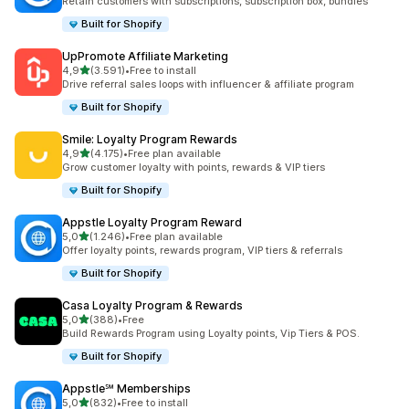
Retain customers with subscriptions, subscription box, bundles
Built for Shopify
UpPromote Affiliate Marketing
5 yıldız üzerinden
4,9
(3.591)
•
Free to install
toplam 3591 değerlendirme
Drive referral sales loops with influencer & affiliate program
Built for Shopify
Smile: Loyalty Program Rewards
5 yıldız üzerinden
4,9
(4.175)
•
Free plan available
toplam 4175 değerlendirme
Grow customer loyalty with points, rewards & VIP tiers
Built for Shopify
Appstle Loyalty Program Reward
5 yıldız üzerinden
5,0
(1.246)
•
Free plan available
toplam 1246 değerlendirme
Offer loyalty points, rewards program, VIP tiers & referrals
Built for Shopify
Casa Loyalty Program & Rewards
5 yıldız üzerinden
5,0
(388)
•
Free
toplam 388 değerlendirme
Build Rewards Program using Loyalty points, Vip Tiers & POS.
Built for Shopify
Appstle℠ Memberships
5 yıldız üzerinden
5,0
(832)
•
Free to install
toplam 832 değerlendirme