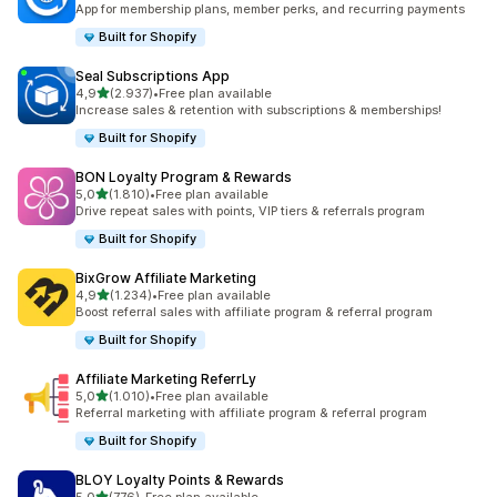
App for membership plans, member perks, and recurring payments
Built for Shopify
Seal Subscriptions App
5 yıldız üzerinden
4,9
(2.937)
•
Free plan available
toplam 2937 değerlendirme
Increase sales & retention with subscriptions & memberships!
Built for Shopify
BON Loyalty Program & Rewards
5 yıldız üzerinden
5,0
(1.810)
•
Free plan available
toplam 1810 değerlendirme
Drive repeat sales with points, VIP tiers & referrals program
Built for Shopify
BixGrow Affiliate Marketing
5 yıldız üzerinden
4,9
(1.234)
•
Free plan available
toplam 1234 değerlendirme
Boost referral sales with affiliate program & referral program
Built for Shopify
Affiliate Marketing ReferrLy
5 yıldız üzerinden
5,0
(1.010)
•
Free plan available
toplam 1010 değerlendirme
Referral marketing with affiliate program & referral program
Built for Shopify
BLOY Loyalty Points & Rewards
5 yıldız üzerinden