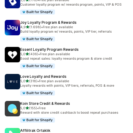
5,0
(776)
•
Free plan available
toplam 776 değerlendirme
Customer loyalty program w/ rewards program, points, VIP & POS
Built for Shopify
Joy Loyalty Program & Rewards
5 yıldız üzerinden
4,9
(1.698)
•
Free plan available
toplam 1698 değerlendirme
Build loyalty program w/ rewards, points, VIP tier, referrals
Built for Shopify
Essent Loyalty Program Rewards
5 yıldız üzerinden
5,0
(436)
•
Free plan available
toplam 436 değerlendirme
Boost repeat sales: loyalty rewards program & store credit
Built for Shopify
Love Loyalty and Rewards
5 yıldız üzerinden
5,0
(318)
•
Free plan available
toplam 318 değerlendirme
Loyalty rewards with points, VIP tiers, referrals, POS & more
Built for Shopify
Koin Store Credit & Rewards
5 yıldız üzerinden
5,0
(155)
•
Free
toplam 155 değerlendirme
Reward with store credit cashback to boost repeat purchases
Built for Shopify
Affilitrak Ortaklık