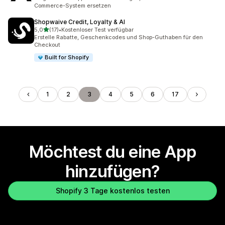
Commerce-System ersetzen
Shopwaive Credit, Loyalty & AI
von 5 Sternen
5,0
(17)
•
Kostenloser Test verfügbar
17 Rezensionen insgesamt
Erstelle Rabatte, Geschenkcodes und Shop-Guthaben für den
Checkout
Built for Shopify
1
2
3
4
5
6
17
Möchtest du eine App
hinzufügen?
Shopify 3 Tage kostenlos testen