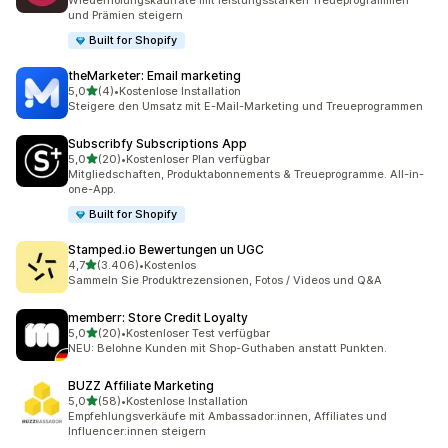
Wiederholungskaufrate mit leistungsstarken Treueprogrammen
und Prämien steigern
Built for Shopify
theMarketer: Email marketing
von 5 Sternen
5,0
(4)
•
Kostenlose Installation
4 Rezensionen insgesamt
Steigere den Umsatz mit E-Mail-Marketing und Treueprogrammen
Subscribfy Subscriptions App
von 5 Sternen
5,0
(20)
•
Kostenloser Plan verfügbar
20 Rezensionen insgesamt
Mitgliedschaften, Produktabonnements & Treueprogramme. All-in-
one-App.
Built for Shopify
Stamped.io Bewertungen un UGC
von 5 Sternen
4,7
(3.406)
•
Kostenlos
3406 Rezensionen insgesamt
Sammeln Sie Produktrezensionen, Fotos / Videos und Q&A
memberr: Store Credit Loyalty
von 5 Sternen
5,0
(20)
•
Kostenloser Test verfügbar
20 Rezensionen insgesamt
NEU: Belohne Kunden mit Shop-Guthaben anstatt Punkten.
BUZZ Affiliate Marketing
von 5 Sternen
5,0
(58)
•
Kostenlose Installation
58 Rezensionen insgesamt
Empfehlungsverkäufe mit Ambassador:innen, Affiliates und
Influencer:innen steigern