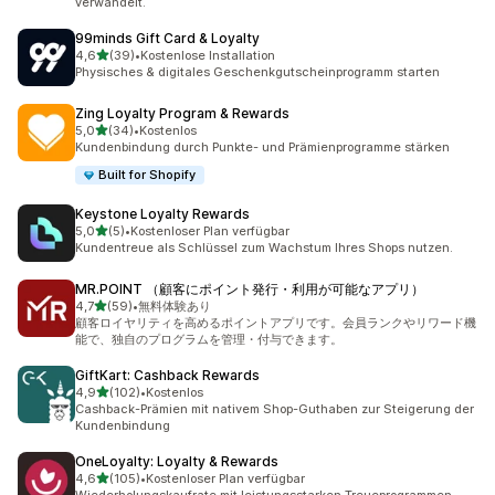
verwandelt.
99minds Gift Card & Loyalty
von 5 Sternen
4,6
(39)
•
Kostenlose Installation
39 Rezensionen insgesamt
Physisches & digitales Geschenkgutscheinprogramm starten
Zing Loyalty Program & Rewards
von 5 Sternen
5,0
(34)
•
Kostenlos
34 Rezensionen insgesamt
Kundenbindung durch Punkte- und Prämienprogramme stärken
Built for Shopify
Keystone Loyalty Rewards
von 5 Sternen
5,0
(5)
•
Kostenloser Plan verfügbar
5 Rezensionen insgesamt
Kundentreue als Schlüssel zum Wachstum Ihres Shops nutzen.
MR.POINT （顧客にポイント発行・利用が可能なアプリ）
von 5 Sternen
4,7
(59)
•
無料体験あり
59 Rezensionen insgesamt
顧客ロイヤリティを高めるポイントアプリです。会員ランクやリワード機
能で、独自のプログラムを管理・付与できます。
GiftKart: Cashback Rewards
von 5 Sternen
4,9
(102)
•
Kostenlos
102 Rezensionen insgesamt
Cashback-Prämien mit nativem Shop-Guthaben zur Steigerung der
Kundenbindung
OneLoyalty: Loyalty & Rewards
von 5 Sternen
4,6
(105)
•
Kostenloser Plan verfügbar
105 Rezensionen insgesamt