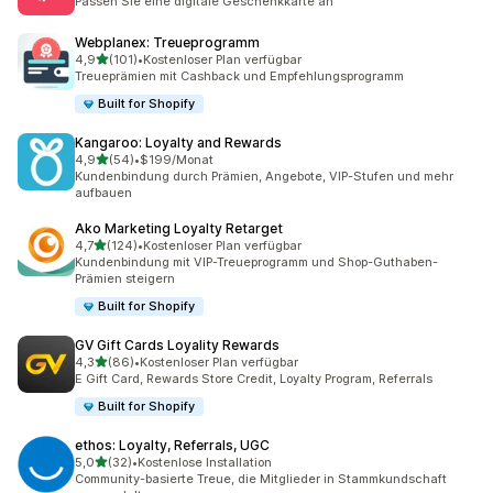
Passen Sie eine digitale Geschenkkarte an
Webplanex: Treueprogramm
von 5 Sternen
4,9
(101)
•
Kostenloser Plan verfügbar
101 Rezensionen insgesamt
Treueprämien mit Cashback und Empfehlungsprogramm
Built for Shopify
Kangaroo: Loyalty and Rewards
von 5 Sternen
4,9
(54)
•
$199/Monat
54 Rezensionen insgesamt
Kundenbindung durch Prämien, Angebote, VIP-Stufen und mehr
aufbauen
Ako Marketing Loyalty Retarget
von 5 Sternen
4,7
(124)
•
Kostenloser Plan verfügbar
124 Rezensionen insgesamt
Kundenbindung mit VIP-Treueprogramm und Shop-Guthaben-
Prämien steigern
Built for Shopify
GV Gift Cards Loyality Rewards
von 5 Sternen
4,3
(86)
•
Kostenloser Plan verfügbar
86 Rezensionen insgesamt
E Gift Card, Rewards Store Credit, Loyalty Program, Referrals
Built for Shopify
ethos: Loyalty, Referrals, UGC
von 5 Sternen
5,0
(32)
•
Kostenlose Installation
32 Rezensionen insgesamt
Community-basierte Treue, die Mitglieder in Stammkundschaft