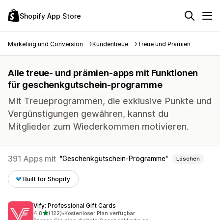
Shopify App Store
Marketing und Conversion
Kundentreue
Treue und Prämien
Alle treue- und prämien-apps mit Funktionen
für geschenkgutschein-programme
Mit Treueprogrammen, die exklusive Punkte und
Vergünstigungen gewähren, kannst du
Mitglieder zum Wiederkommen motivieren.
391 Apps mit
Geschenkgutschein-Programme
Löschen
Built for Shopify
Vify: Professional Gift Cards
von 5 Sternen
4,8
(122)
•
Kostenloser Plan verfügbar
122 Rezensionen insgesamt