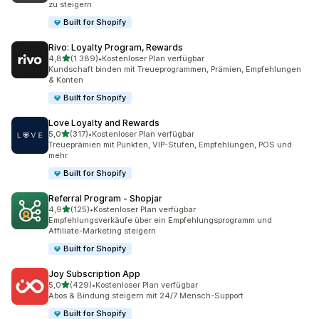
zu steigern
Built for Shopify
Rivo: Loyalty Program, Rewards
von 5 Sternen
4,8
(1.389)
•
Kostenloser Plan verfügbar
1389 Rezensionen insgesamt
Kundschaft binden mit Treueprogrammen, Prämien, Empfehlungen
& Konten
Built for Shopify
Love Loyalty and Rewards
von 5 Sternen
5,0
(317)
•
Kostenloser Plan verfügbar
317 Rezensionen insgesamt
Treueprämien mit Punkten, VIP-Stufen, Empfehlungen, POS und
mehr
Built for Shopify
Referral Program ‑ Shopjar
von 5 Sternen
4,9
(125)
•
Kostenloser Plan verfügbar
125 Rezensionen insgesamt
Empfehlungsverkäufe über ein Empfehlungsprogramm und
Affiliate-Marketing steigern
Built for Shopify
Joy Subscription App
von 5 Sternen
5,0
(429)
•
Kostenloser Plan verfügbar
429 Rezensionen insgesamt
Abos & Bindung steigern mit 24/7 Mensch-Support
Built for Shopify