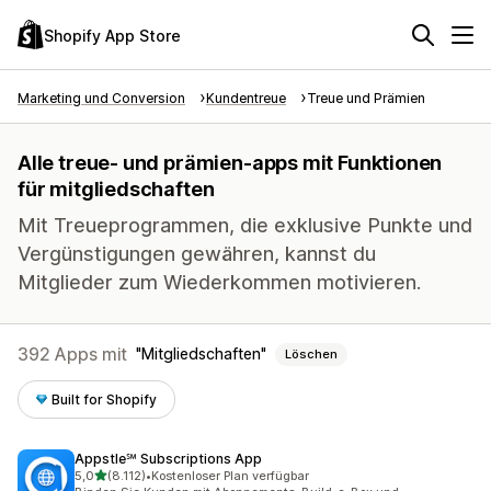
Shopify App Store
Marketing und Conversion
Kundentreue
Treue und Prämien
Alle treue- und prämien-apps mit Funktionen
für mitgliedschaften
Mit Treueprogrammen, die exklusive Punkte und
Vergünstigungen gewähren, kannst du
Mitglieder zum Wiederkommen motivieren.
392 Apps mit
Mitgliedschaften
Löschen
Built for Shopify
Appstle℠ Subscriptions App
von 5 Sternen
5,0
(8.112)
•
Kostenloser Plan verfügbar
8112 Rezensionen insgesamt