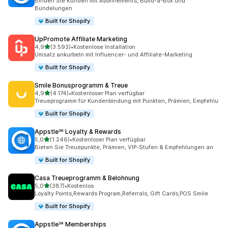
Binden Sie Kunden mit Abonnements, Build-a-Box und
Bündelungen
Built for Shopify
UpPromote Affiliate Marketing
von 5 Sternen
4,9
(3.593)
•
Kostenlose Installation
3593 Rezensionen insgesamt
Umsatz ankurbeln mit Influencer- und Affiliate-Marketing
Built for Shopify
Smile Bonusprogramm & Treue
von 5 Sternen
4,9
(4.174)
•
Kostenloser Plan verfügbar
4174 Rezensionen insgesamt
Treueprogramm für Kundenbindung mit Punkten, Prämien, Empfehlu
Built for Shopify
Appstle℠ Loyalty & Rewards
von 5 Sternen
5,0
(1.246)
•
Kostenloser Plan verfügbar
1246 Rezensionen insgesamt
Bieten Sie Treuepunkte, Prämien, VIP-Stufen & Empfehlungen an
Built for Shopify
Casa Treueprogramm & Belohnung
von 5 Sternen
5,0
(387)
•
Kostenlos
387 Rezensionen insgesamt
Loyalty Points,Rewards Program,Referrals, Gift Cards,POS Smile
Built for Shopify
Appstle℠ Memberships