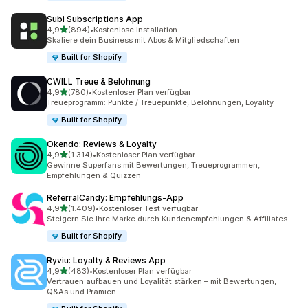
Subi Subscriptions App
von 5 Sternen
4,9
(894)
•
Kostenlose Installation
894 Rezensionen insgesamt
Skaliere dein Business mit Abos & Mitgliedschaften
Built for Shopify
CWILL Treue & Belohnung
von 5 Sternen
4,9
(780)
•
Kostenloser Plan verfügbar
780 Rezensionen insgesamt
Treueprogramm: Punkte / Treuepunkte, Belohnungen, Loyality
Built for Shopify
Okendo: Reviews & Loyalty
von 5 Sternen
4,9
(1.314)
•
Kostenloser Plan verfügbar
1314 Rezensionen insgesamt
Gewinne Superfans mit Bewertungen, Treueprogrammen,
Empfehlungen & Quizzen
ReferralCandy: Empfehlungs‑App
von 5 Sternen
4,9
(1.409)
•
Kostenloser Test verfügbar
1409 Rezensionen insgesamt
Steigern Sie Ihre Marke durch Kundenempfehlungen & Affiliates
Built for Shopify
Ryviu: Loyalty & Reviews App
von 5 Sternen
4,9
(483)
•
Kostenloser Plan verfügbar
483 Rezensionen insgesamt
Vertrauen aufbauen und Loyalität stärken – mit Bewertungen,
Q&As und Prämien