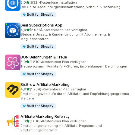
von 5 Sternen
5,0
(832)
•
Kostenlose Installation
832 Rezensionen insgesamt
Die Go-to-App für Mitgliedschaftspläne, Vorteile & Bezahlung
Built for Shopify
Seal Subscriptions App
von 5 Sternen
4,9
(2.936)
•
Kostenloser Plan verfügbar
2936 Rezensionen insgesamt
Steigere Umsatz & Kundenbindung mit Abonnements &
Mitgliedschaften!
Built for Shopify
BON Belohnungen & Treue
von 5 Sternen
5,0
(1.810)
•
Kostenloser Plan verfügbar
1810 Rezensionen insgesamt
Treueprogramm: Punkte, VIP-Stufen, Empfehlungen, Belohnungen
Built for Shopify
BixGrow Affiliate Marketing
von 5 Sternen
4,9
(1.234)
•
Kostenloser Plan verfügbar
1234 Rezensionen insgesamt
Empfehlungsverkäufe durch Affiliate- und Empfehlungsprogramme
steigern
Built for Shopify
Affiliate Marketing ReferrLy
von 5 Sternen
5,0
(1.010)
•
Kostenloser Plan verfügbar
1010 Rezensionen insgesamt
Empfehlungsmarketing mit Affiliate-Programm und
Empfehlungsprogramm