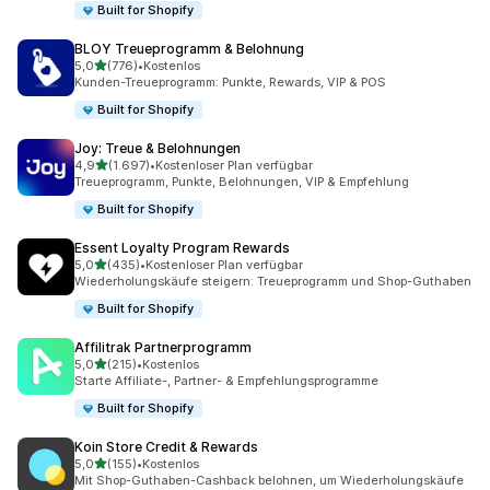
Built for Shopify
BLOY Treueprogramm & Belohnung
von 5 Sternen
5,0
(776)
•
Kostenlos
776 Rezensionen insgesamt
Kunden-Treueprogramm: Punkte, Rewards, VIP & POS
Built for Shopify
Joy: Treue & Belohnungen
von 5 Sternen
4,9
(1.697)
•
Kostenloser Plan verfügbar
1697 Rezensionen insgesamt
Treueprogramm, Punkte, Belohnungen, VIP & Empfehlung
Built for Shopify
Essent Loyalty Program Rewards
von 5 Sternen
5,0
(435)
•
Kostenloser Plan verfügbar
435 Rezensionen insgesamt
Wiederholungskäufe steigern: Treueprogramm und Shop-Guthaben
Built for Shopify
Affilitrak Partnerprogramm
von 5 Sternen
5,0
(215)
•
Kostenlos
215 Rezensionen insgesamt
Starte Affiliate-, Partner- & Empfehlungsprogramme
Built for Shopify
Koin Store Credit & Rewards
von 5 Sternen
5,0
(155)
•
Kostenlos
155 Rezensionen insgesamt
Mit Shop-Guthaben-Cashback belohnen, um Wiederholungskäufe