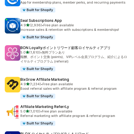
App for membership plans, member perks, and recurring payments
Built for Shopify
Seal Subscriptions App
5つ星中
4.9
(2,936)
•
Free plan available
合計レビュー数：2936件
Increase sales & retention with subscriptions & memberships!
Built for Shopify
BON Loyaltyポイントリワード顧客ロイヤルティアプリ
5つ星中
5.0
(1,810)
•
無料プランあり
合計レビュー数：1810件
報酬、ポイント交換 (points)、VIPレベル会員プログラム、紹介によるロ
イヤルティプログラム (referral)
Built for Shopify
BixGrow Affiliate Marketing
5つ星中
4.9
(1,234)
•
Free plan available
合計レビュー数：1234件
Boost referral sales with affiliate program & referral program
Built for Shopify
Affiliate Marketing ReferrLy
5つ星中
5.0
(1,010)
•
Free plan available
合計レビュー数：1010件
Referral marketing with affiliate program & referral program
Built for Shopify
BLOY ロイヤルティプログラム＆リワード