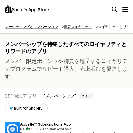
Shopify App Store
マーケティングとコンバージョン
顧客ロイヤリティ
ロイヤリティとリワ
メンバーシップを特集したすべてのロイヤリティと
リワードのアプリ
メンバー限定ポイントや特典を進呈するロイヤリテ
ィプログラムでリピート購入、売上増加を促進しま
す。
391個のアプリ：
メンバーシップ
クリア
Built for Shopify
Appstle℠ Subscriptions App
5つ星中
5.0
(8,114)
•
Free plan available
合計レビュー数：8114件