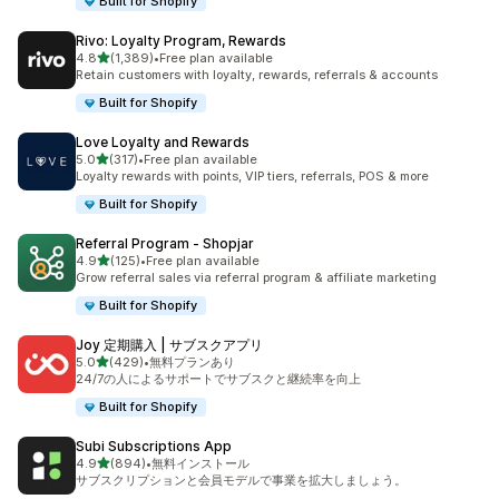
Built for Shopify
Rivo: Loyalty Program, Rewards
5つ星中
4.8
(1,389)
•
Free plan available
合計レビュー数：1389件
Retain customers with loyalty, rewards, referrals & accounts
Built for Shopify
Love Loyalty and Rewards
5つ星中
5.0
(317)
•
Free plan available
合計レビュー数：317件
Loyalty rewards with points, VIP tiers, referrals, POS & more
Built for Shopify
Referral Program ‑ Shopjar
5つ星中
4.9
(125)
•
Free plan available
合計レビュー数：125件
Grow referral sales via referral program & affiliate marketing
Built for Shopify
Joy 定期購入 | サブスクアプリ
5つ星中
5.0
(429)
•
無料プランあり
合計レビュー数：429件
24/7の人によるサポートでサブスクと継続率を向上
Built for Shopify
Subi Subscriptions App
5つ星中
4.9
(894)
•
無料インストール
合計レビュー数：894件
サブスクリプションと会員モデルで事業を拡大しましょう。