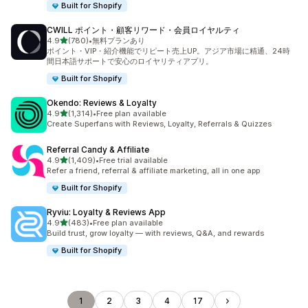
Built for Shopify
CWILL ポイント・顧客リワード・会員ロイヤルティ
5つ星中
4.9
(780)
•
無料プランあり
合計レビュー数：780件
ポイント・VIP・紹介機能でリピート売上UP。アジア市場に精通、24時
間日本語サポートで安心のロイヤリティアプリ。
Built for Shopify
Okendo: Reviews & Loyalty
5つ星中
4.9
(1,314)
•
Free plan available
合計レビュー数：1314件
Create Superfans with Reviews, Loyalty, Referrals & Quizzes
Referral Candy & Affiliate
5つ星中
4.9
(1,409)
•
Free trial available
合計レビュー数：1409件
Refer a friend, referral & affiliate marketing, all in one app
Built for Shopify
Ryviu: Loyalty & Reviews App
5つ星中
4.9
(483)
•
Free plan available
合計レビュー数：483件
Build trust, grow loyalty — with reviews, Q&A, and rewards
Built for Shopify
1
2
3
4
17