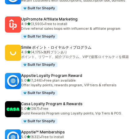
Retain customers with subscriptions, subscription box, bundles
Built for Shopify
UpPromote Affiliate Marketing
5つ星中
4.9
(3,593)
•
Free to install
合計レビュー数：3593件
Drive referral sales loops with influencer & affiliate program
Built for Shopify
Smile ポイント・ロイヤルティプログラム
5つ星中
4.9
(4,175)
•
無料プランあり
合計レビュー数：4175件
ポイント、リワード、紹介プログラム、VIPで顧客ロイヤルティを構築
Built for Shopify
Appstle Loyalty Program Reward
5つ星中
5.0
(1,246)
•
Free plan available
合計レビュー数：1246件
Offer loyalty points, rewards program, VIP tiers & referrals
Built for Shopify
Casa Loyalty Program & Rewards
5つ星中
5.0
(387)
•
Free
合計レビュー数：387件
Build Rewards Program using Loyalty points, Vip Tiers & POS.
Built for Shopify
Appstle℠ Memberships
5つ星中
5.0
(832)
•
Free to install
合計レビュー数：832件