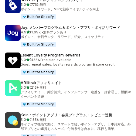
5つ星中
5.0
(776)
•
無料
合計レビュー数：776件
ポイント、リワード、VIPで顧客ロイヤルティを向上
Built for Shopify
Joy: メンバープログラム＆ポイントアプリ・ポイ活リワード
5つ星中
4.9
(1,697)
•
無料プランあり
合計レビュー数：1697件
ポイント、会員ランク、リワード、紹介、ロイヤリティ
Built for Shopify
Essent Loyalty Program Rewards
5つ星中
5.0
(435)
•
Free plan available
合計レビュー数：435件
Boost repeat sales: loyalty rewards program & store credit
Built for Shopify
Affilitrakアフィリエイト
5つ星中
5.0
(215)
•
無料
合計レビュー数：215件
アフィリエイト、紹介施策、インフルエンサー連携を一括管理し、報酬や
クーポンを追跡
Built for Shopify
Koin：ポイントアプリ・会員プログラム・レビュー連携
5つ星中
5.0
(155)
•
無料
合計レビュー数：155件
ネイティブ機能で動く、スマートで軽いポイントアプリ。日本語対応。外
部アプリとの連携もスムーズ。付与条件は自在に。移行も簡単。