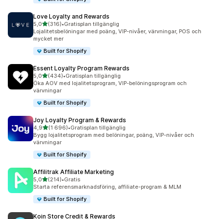
Love Loyalty and Rewards
av 5 stjärnor
5,0
(316)
•
Gratisplan tillgänglig
316 recensioner totalt
Lojalitetsbelöningar med poäng, VIP-nivåer, värvningar, POS och
mycket mer
Built for Shopify
Essent Loyalty Program Rewards
av 5 stjärnor
5,0
(434)
•
Gratisplan tillgänglig
434 recensioner totalt
Öka AOV med lojalitetsprogram, VIP-belöningsprogram och
värvningar
Built for Shopify
Joy Loyalty Program & Rewards
av 5 stjärnor
4,9
(1 696)
•
Gratisplan tillgänglig
1696 recensioner totalt
Bygg lojalitetsprogram med belöningar, poäng, VIP-nivåer och
värvningar
Built for Shopify
Affilitrak Affiliate Marketing
av 5 stjärnor
5,0
(214)
•
Gratis
214 recensioner totalt
Starta referensmarknadsföring, affiliate-program & MLM
Built for Shopify
Koin Store Credit & Rewards