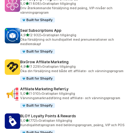
av 5 stjärnor
5,0
(1 808)
•
Gratisplan tillgänglig
1808 recensioner totalt
Driv återkommande försäljning med poäng, VIP-nivåer och
värvningsprogram
Built for Shopify
Seal Subscriptions App
av 5 stjärnor
4,9
(2 932)
•
Gratisplan tillgänglig
2932 recensioner totalt
Öka försäljning och kundlojalitet med prenumerationer och
medlemskap!
Built for Shopify
BixGrow Affiliate Marketing
av 5 stjärnor
4,9
(1 229)
•
Gratisplan tillgänglig
1229 recensioner totalt
Öka din försäljning med både ett affiliate- och värvningsprogram
Built for Shopify
Affiliate Marketing ReferrLy
av 5 stjärnor
5,0
(1 010)
•
Gratisplan tillgänglig
1010 recensioner totalt
Värvningsmarknadsföring med affiliate- och värvningsprogram
Built for Shopify
BLOY Loyalty Points & Rewards
av 5 stjärnor
5,0
(772)
•
Gratisplan tillgänglig
772 recensioner totalt
Kundlojalitetsprogram med belöningsprogram, poäng, VIP och POS
Built for Shopify