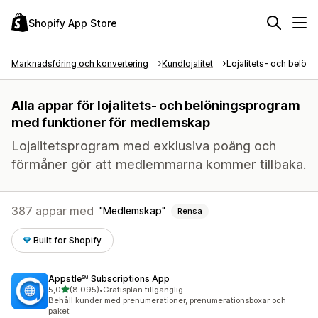
Shopify App Store
Marknadsföring och konvertering
Kundlojalitet
Lojalitets- och belön
Alla appar för lojalitets- och belöningsprogram
med funktioner för medlemskap
Lojalitetsprogram med exklusiva poäng och
förmåner gör att medlemmarna kommer tillbaka.
387 appar med
Medlemskap
Rensa
Built for Shopify
Appstle℠ Subscriptions App
av 5 stjärnor
5,0
(8 095)
•
Gratisplan tillgänglig
8095 recensioner totalt
Behåll kunder med prenumerationer, prenumerationsboxar och
paket