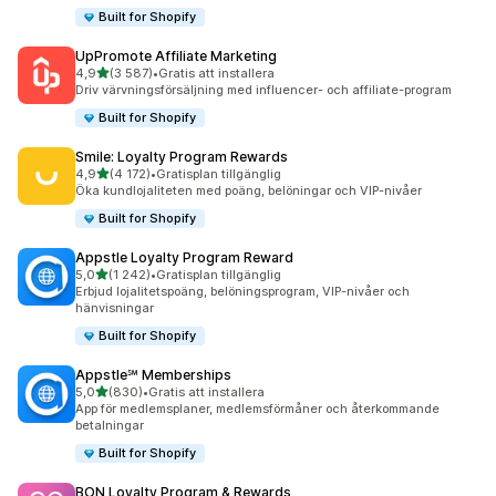
Built for Shopify
UpPromote Affiliate Marketing
av 5 stjärnor
4,9
(3 587)
•
Gratis att installera
3587 recensioner totalt
Driv värvningsförsäljning med influencer- och affiliate-program
Built for Shopify
Smile: Loyalty Program Rewards
av 5 stjärnor
4,9
(4 172)
•
Gratisplan tillgänglig
4172 recensioner totalt
Öka kundlojaliteten med poäng, belöningar och VIP-nivåer
Built for Shopify
Appstle Loyalty Program Reward
av 5 stjärnor
5,0
(1 242)
•
Gratisplan tillgänglig
1242 recensioner totalt
Erbjud lojalitetspoäng, belöningsprogram, VIP-nivåer och
hänvisningar
Built for Shopify
Appstle℠ Memberships
av 5 stjärnor
5,0
(830)
•
Gratis att installera
830 recensioner totalt
App för medlemsplaner, medlemsförmåner och återkommande
betalningar
Built for Shopify
BON Loyalty Program & Rewards