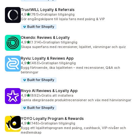
TrustWILL Loyalty & Referrals
av 5 stjärnor
4,9
(781)
•
Gratisplan tillgänglig
781 recensioner totalt
Gör engångsköpare till lojala fans med poäng & VIP
Built for Shopify
Okendo: Reviews & Loyalty
av 5 stjärnor
4,9
(1 314)
•
Gratisplan tillgänglig
1314 recensioner totalt
Skapa superfans med recensioner, lojalitet, värvningar och quiz
Ryviu: Loyalty & Reviews App
av 5 stjärnor
4,9
(483)
•
Gratisplan tillgänglig
483 recensioner totalt
Bygg förtroende, öka lojaliteten – med recensioner, Q&A och
belöningar
Built for Shopify
Rivyo AI Reviews & Loyalty App
av 5 stjärnor
4,9
(892)
•
Gratis att installera
892 recensioner totalt
Samla obegränsade produktrecensioner och väx med hänvisningar
Built for Shopify
YOYO Loyalty Program & Rewards
av 5 stjärnor
4,9
(148)
•
Gratisplan tillgänglig
148 recensioner totalt
Bygg ett lojalitetsprogram med poäng, cashback, VIP-nivåer och
medlemskap