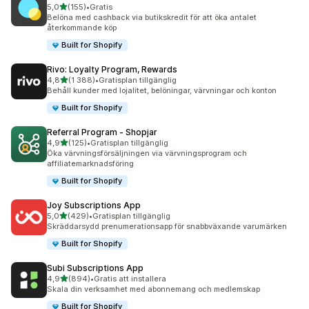
av 5 stjärnor
5,0
(155)
•
Gratis
155 recensioner totalt
Belöna med cashback via butikskredit för att öka antalet
återkommande köp
Built for Shopify
Rivo: Loyalty Program, Rewards
av 5 stjärnor
4,8
(1 388)
•
Gratisplan tillgänglig
1388 recensioner totalt
Behåll kunder med lojalitet, belöningar, värvningar och konton
Built for Shopify
Referral Program ‑ Shopjar
av 5 stjärnor
4,9
(125)
•
Gratisplan tillgänglig
125 recensioner totalt
Öka värvningsförsäljningen via värvningsprogram och
affiliatemarknadsföring
Built for Shopify
Joy Subscriptions App
av 5 stjärnor
5,0
(429)
•
Gratisplan tillgänglig
429 recensioner totalt
Skräddarsydd prenumerationsapp för snabbväxande varumärken
Built for Shopify
Subi Subscriptions App
av 5 stjärnor
4,9
(894)
•
Gratis att installera
894 recensioner totalt
Skala din verksamhet med abonnemang och medlemskap
Built for Shopify