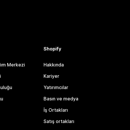
Shopify
dım Merkezi
Hakkında
i
Kariyer
luluğu
Yatırımcılar
gu
Basın ve medya
İş Ortakları
Satış ortakları