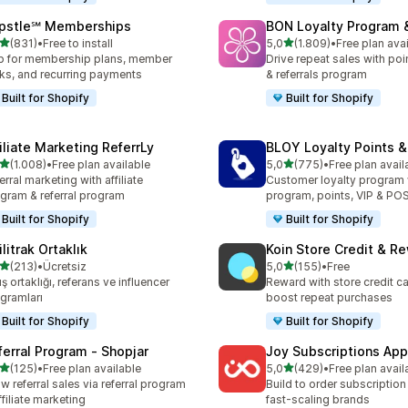
pstle℠ Memberships
BON Loyalty Program 
5 yıldız üzerinden
5 yıldız üzerinden
(831)
•
Free to install
5,0
(1.809)
•
Free plan ava
lam 831 değerlendirme
toplam 1809 değerlendirm
 for membership plans, member
Drive repeat sales with poin
ks, and recurring payments
& referrals program
Built for Shopify
Built for Shopify
filiate Marketing ReferrLy
BLOY Loyalty Points 
5 yıldız üzerinden
5 yıldız üzerinden
(1.008)
•
Free plan available
5,0
(775)
•
Free plan avail
lam 1008 değerlendirme
toplam 775 değerlendirme
erral marketing with affiliate
Customer loyalty program
gram & referral program
program, points, VIP & PO
Built for Shopify
Built for Shopify
ilitrak Ortaklık
Koin Store Credit & R
5 yıldız üzerinden
5 yıldız üzerinden
(213)
•
Ücretsiz
5,0
(155)
•
Free
lam 213 değerlendirme
toplam 155 değerlendirme
ış ortaklığı, referans ve influencer
Reward with store credit c
gramları
boost repeat purchases
Built for Shopify
Built for Shopify
ferral Program ‑ Shopjar
Joy Subscriptions App
5 yıldız üzerinden
5 yıldız üzerinden
(125)
•
Free plan available
5,0
(429)
•
Free plan avail
lam 125 değerlendirme
toplam 429 değerlendirme
w referral sales via referral program
Build to order subscription
ffiliate marketing
fast-scaling brands