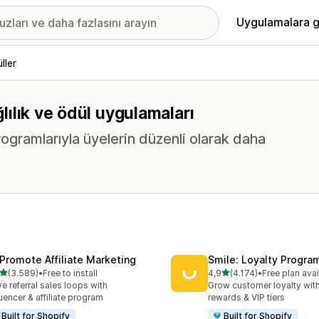
Uygulamalara g
ller
ğlılık ve ödül uygulamaları
rogramlarıyla üyelerin düzenli olarak daha
Promote Affiliate Marketing
Smile: Loyalty Progr
5 yıldız üzerinden
5 yıldız üzerinden
(3.589)
•
Free to install
4,9
(4.174)
•
Free plan avai
lam 3589 değerlendirme
toplam 4174 değerlendirm
ve referral sales loops with
Grow customer loyalty with
luencer & affiliate program
rewards & VIP tiers
Built for Shopify
Built for Shopify