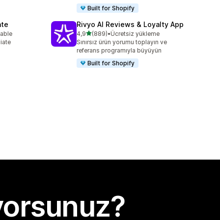
Built for Shopify
ate
Rivyo AI Reviews & Loyalty App
5 yıldız üzerinden
lable
4,9
(889)
•
Ücretsiz yükleme
e
toplam 889 değerlendirme
liate
Sınırsız ürün yorumu toplayın ve
referans programıyla büyüyün
Built for Shopify
yorsunuz?