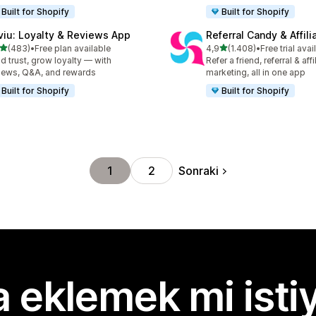
Built for Shopify
Built for Shopify
viu: Loyalty & Reviews App
Referral Candy & Affili
5 yıldız üzerinden
5 yıldız üzerinden
(483)
•
Free plan available
4,9
(1.408)
•
Free trial avai
lam 483 değerlendirme
toplam 1408 değerlendirm
ld trust, grow loyalty — with
Refer a friend, referral & affi
iews, Q&A, and rewards
marketing, all in one app
Built for Shopify
Built for Shopify
Sonraki
1
2
 eklemek mi isti