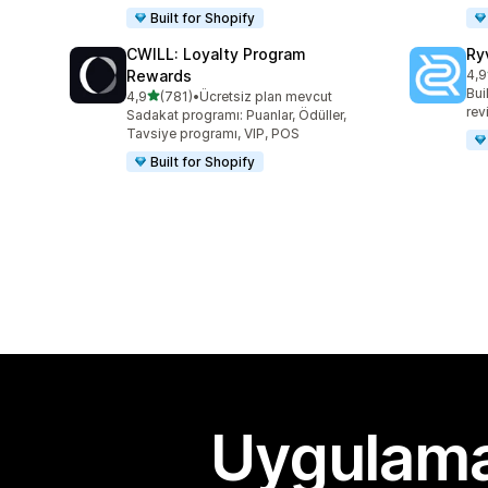
Built for Shopify
CWILL: Loyalty Program
Ry
Rewards
4,9
top
Bui
5 yıldız üzerinden
4,9
(781)
•
Ücretsiz plan mevcut
toplam 781 değerlendirme
rev
Sadakat programı: Puanlar, Ödüller,
Tavsiye programı, VIP, POS
Built for Shopify
Uygulama