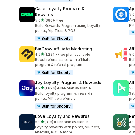
Casa Loyalty Program &
Ap
Rewards
5,0
top
App
5 yıldız üzerinden
5,0
(386)
•
Free
toplam 386 değerlendirme
per
Build Rewards Program using Loyalty
points, Vip Tiers & POS.
Built for Shopify
BixGrow Affiliate Marketing
Af
5 yıldız üzerinden
4,9
(1.231)
•
Free plan available
5,0
toplam 1231 değerlendirme
top
Boost referral sales with affiliate
Ref
program & referral program
pro
Built for Shopify
Joy Loyalty Program & Rewards
Aff
5 yıldız üzerinden
4,9
(1.696)
•
Free plan available
5,0
toplam 1696 değerlendirme
top
Build loyalty program w/ rewards,
Sat
points, VIP tier, referrals
pro
Built for Shopify
Love Loyalty and Rewards
Re
5 yıldız üzerinden
5,0
(316)
•
Free plan available
4,9
toplam 316 değerlendirme
top
Loyalty rewards with points, VIP tiers,
Gro
referrals, POS & more
& a