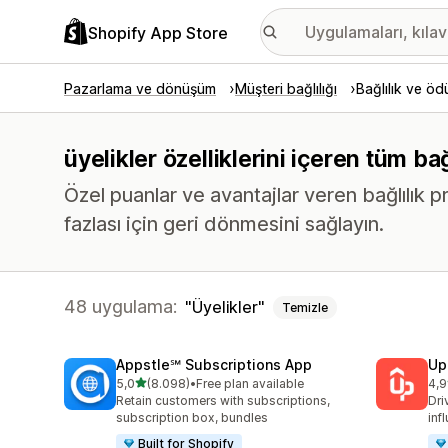
Shopify App Store
Pazarlama ve dönüşüm
Müşteri bağlılığı
Bağlılık ve ödü
üyelikler özelliklerini içeren tüm ba
Özel puanlar ve avantajlar veren bağlılık p
fazlası için geri dönmesini sağlayın.
48 uygulama:
Üyelikler
Temizle
Appstle℠ Subscriptions App
Up
5 yıldız üzerinden
5,0
(8.098)
•
Free plan available
4,9
toplam 8098 değerlendirme
top
Retain customers with subscriptions,
Dri
subscription box, bundles
inf
Built for Shopify