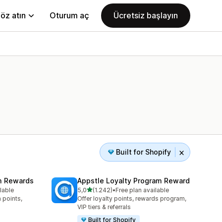
öz atın
Oturum aç
Ücretsiz başlayın
Built for Shopify
am Rewards
Appstle Loyalty Program Reward
5 yıldız üzerinden
lable
5,0
(1.242)
•
Free plan available
e
toplam 1242 değerlendirme
 points,
Offer loyalty points, rewards program,
VIP tiers & referrals
Built for Shopify