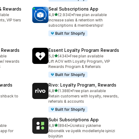
& Rewards
Seal Subscriptions App
5 yıldız üzerinden
ilable
4,9
(2.934)
•
Free plan available
e
toplam 2934 değerlendirme
ts, VIP tiers
Increase sales & retention with
subscriptions & memberships!
Built for Shopify
& Rewards
Essent Loyalty Program Rewards
5 yıldız üzerinden
able
5,0
(434)
•
Free plan available
toplam 434 değerlendirme
 w/ rewards
Lift AOV with Loyalty Program, VIP
S
Rewards Program & Referrals
Built for Shopify
ewards
Rivo: Loyalty Program, Rewards
5 yıldız üzerinden
4,8
(1.388)
•
Free plan available
toplam 1388 değerlendirme
ashback to
Retain customers with loyalty, rewards,
referrals & accounts
Built for Shopify
Subi Subscriptions App
5 yıldız üzerinden
able
4,9
(894)
•
Ücretsiz yükleme
toplam 894 değerlendirme
 app for
Abonelik ve üyelik modelleriyle işinizi
büyütün