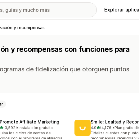
Explorar aplic
ización y recompensas
ción y recompensas con funciones para
rogramas de fidelización que otorguen puntos
ar
Promote Affiliate Marketing
Smile: Lealtad y Rec
de 5 estrellas
de 5 estrellas
(3,592)
•
Instalación gratuita
4.9
(4,176)
•
Plan gratis d
2 reseñas en total
4176 reseñas en total
ulsa los ciclos de ventas de
Fideliza clientes con punto
eridos con el programa de afiliados
recompensas, referidos y 