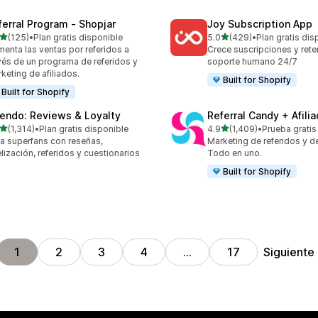
ferral Program ‑ Shopjar
Joy Subscription App
de 5 estrellas
de 5 estrellas
(125)
•
Plan gratis disponible
5.0
(429)
•
Plan gratis dis
 reseñas en total
429 reseñas en total
enta las ventas por referidos a
Crece suscripciones y ret
vés de un programa de referidos y
soporte humano 24/7
keting de afiliados.
Built for Shopify
Built for Shopify
endo: Reviews & Loyalty
Referral Candy + Afili
de 5 estrellas
de 5 estrellas
(1,314)
•
Plan gratis disponible
4.9
(1,409)
•
Prueba gratis
4 reseñas en total
1409 reseñas en total
a superfans con reseñas,
Marketing de referidos y de 
elización, referidos y cuestionarios
Todo en uno.
Built for Shopify
Siguiente
1
2
3
4
…
17