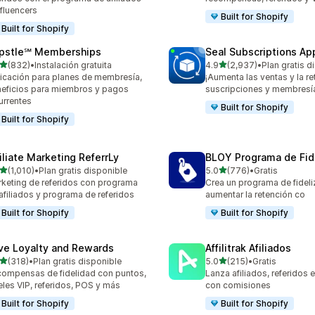
nfluencers
Built for Shopify
Built for Shopify
pstle℠ Memberships
Seal Subscriptions Ap
de 5 estrellas
de 5 estrellas
(832)
•
Instalación gratuita
4.9
(2,937)
•
Plan gratis d
 reseñas en total
2937 reseñas en total
icación para planes de membresía,
¡Aumenta las ventas y la r
eficios para miembros y pagos
suscripciones y membresí
urrentes
Built for Shopify
Built for Shopify
filiate Marketing ReferrLy
BLOY Programa de Fid
de 5 estrellas
de 5 estrellas
(1,010)
•
Plan gratis disponible
5.0
(776)
•
Gratis
0 reseñas en total
776 reseñas en total
keting de referidos con programa
Crea un programa de fideli
afiliados y programa de referidos
aumentar la retención co
Built for Shopify
Built for Shopify
ve Loyalty and Rewards
Affilitrak Afiliados
de 5 estrellas
de 5 estrellas
(318)
•
Plan gratis disponible
5.0
(215)
•
Gratis
 reseñas en total
215 reseñas en total
ompensas de fidelidad con puntos,
Lanza afiliados, referidos e
eles VIP, referidos, POS y más
con comisiones
Built for Shopify
Built for Shopify