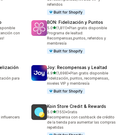
referidos
Built for Shopify
p
BON: Fidelización y Puntos
de 5 estrellas
isponible
5.0
(1,811)
•
Plan gratis disponible
1811 reseñas en total
etención con
Programa de lealtad:
as!
Recompensas,puntos, referidos y
membresía
Built for Shopify
elización
Joy: Recompensas y Lealtad
de 5 estrellas
4.9
(1,698)
•
Plan gratis disponible
1698 reseñas en total
zación para
Fidelización, puntos, recompensas,
niveles VIP y membresía
Built for Shopify
Koin Store Credit & Rewards
de 5 estrellas
5.0
(155)
•
Gratis
155 reseñas en total
 influencers
Recompensa con cashback de crédito
de la tienda para aumentar las compras
repetidas