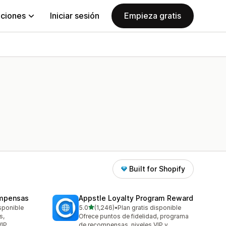
aciones
Iniciar sesión
Empieza gratis
Built for Shopify
ompensas
Appstle Loyalty Program Reward
de 5 estrellas
isponible
5.0
(1,246)
•
Plan gratis disponible
1246 reseñas en total
s,
Ofrece puntos de fidelidad, programa
VIP
de recompensas, niveles VIP y