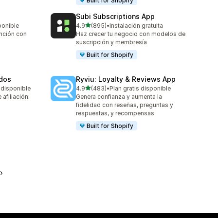
Built for Shopify
Subi Subscriptions App
de 5 estrellas
ponible
4.9
(895)
•
Instalación gratuita
895 reseñas en total
ención con
Haz crecer tu negocio con modelos de
suscripción y membresía
Built for Shopify
ados
Ryviu: Loyalty & Reviews App
de 5 estrellas
 disponible
4.9
(483)
•
Plan gratis disponible
483 reseñas en total
afiliación:
Genera confianza y aumenta la
fidelidad con reseñas, preguntas y
respuestas, y recompensas
Built for Shopify