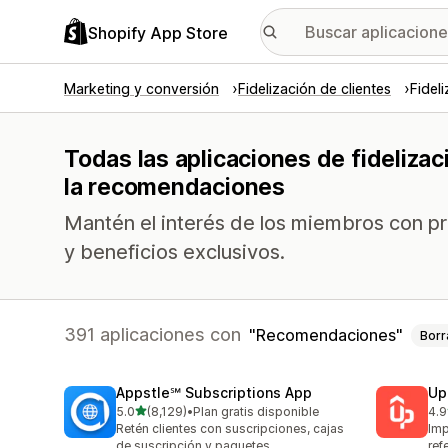
Shopify App Store
Marketing y conversión
Fidelización de clientes
Fidel
Todas las aplicaciones de fideliza
la recomendaciones
Mantén el interés de los miembros con p
y beneficios exclusivos.
391 aplicaciones con
Recomendaciones
Borr
Appstle℠ Subscriptions App
Up
de 5 estrellas
5.0
(8,129)
•
Plan gratis disponible
4.9
8129 reseñas en total
359
Retén clientes con suscripciones, cajas
Imp
de suscripción y paquetes
ref