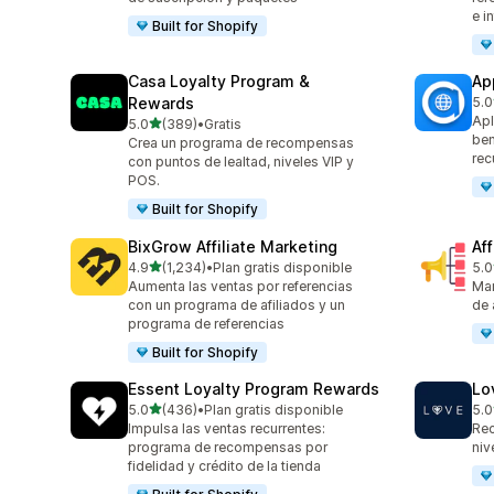
e i
Built for Shopify
Casa Loyalty Program &
Ap
Rewards
5.0
832
Apl
de 5 estrellas
5.0
(389)
•
Gratis
389 reseñas en total
ben
Crea un programa de recompensas
rec
con puntos de lealtad, niveles VIP y
POS.
Built for Shopify
BixGrow Affiliate Marketing
Af
de 5 estrellas
4.9
(1,234)
•
Plan gratis disponible
5.0
1234 reseñas en total
101
Aumenta las ventas por referencias
Mar
con un programa de afiliados y un
de 
programa de referencias
Built for Shopify
Essent Loyalty Program Rewards
Lo
de 5 estrellas
5.0
(436)
•
Plan gratis disponible
5.0
436 reseñas en total
318
Impulsa las ventas recurrentes:
Rec
programa de recompensas por
niv
fidelidad y crédito de la tienda