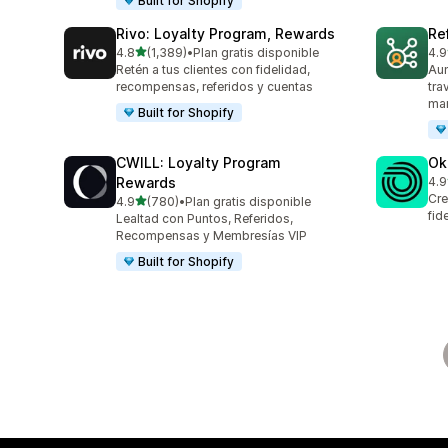
Built for Shopify
Rivo: Loyalty Program, Rewards
Re
de 5 estrellas
4.8
(1,389)
•
Plan gratis disponible
4.9
1389 reseñas en total
125
Retén a tus clientes con fidelidad,
Aum
recompensas, referidos y cuentas
tra
mar
Built for Shopify
CWILL: Loyalty Program
Ok
Rewards
4.9
131
Cre
de 5 estrellas
4.9
(780)
•
Plan gratis disponible
780 reseñas en total
fid
Lealtad con Puntos, Referidos,
Recompensas y Membresías VIP
Built for Shopify