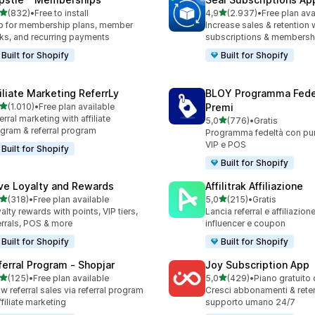
stelle su 5
stelle su 5
(832)
•
Free to install
4,9
(2.937)
•
Free plan ava
 recensioni totali
2937 recensioni totali
 for membership plans, member
Increase sales & retention 
ks, and recurring payments
subscriptions & membersh
Built for Shopify
Built for Shopify
filiate Marketing ReferrLy
BLOY Programma Fede
stelle su 5
(1.010)
•
Free plan available
Premi
0 recensioni totali
erral marketing with affiliate
stelle su 5
5,0
(776)
•
Gratis
776 recensioni totali
gram & referral program
Programma fedeltà con punt
VIP e POS
Built for Shopify
Built for Shopify
ve Loyalty and Rewards
Affilitrak Affiliazione
stelle su 5
stelle su 5
(318)
•
Free plan available
5,0
(215)
•
Gratis
 recensioni totali
215 recensioni totali
alty rewards with points, VIP tiers,
Lancia referral e affiliazion
errals, POS & more
influencer e coupon
Built for Shopify
Built for Shopify
ferral Program ‑ Shopjar
Joy Subscription App
stelle su 5
stelle su 5
(125)
•
Free plan available
5,0
(429)
•
Piano gratuito 
 recensioni totali
429 recensioni totali
w referral sales via referral program
Cresci abbonamenti & rete
ffiliate marketing
supporto umano 24/7