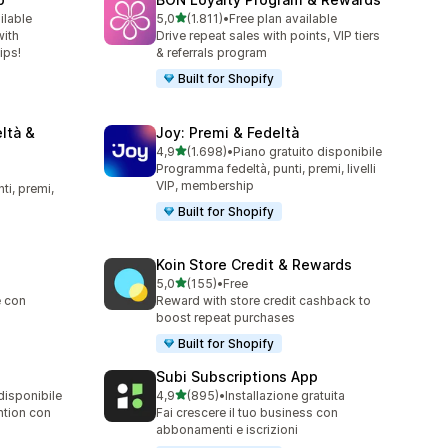
stelle su 5
ilable
5,0
(1.811)
•
Free plan available
1811 recensioni totali
with
Drive repeat sales with points, VIP tiers
ips!
& referrals program
Built for Shopify
ltà &
Joy: Premi & Fedeltà
stelle su 5
4,9
(1.698)
•
Piano gratuito disponibile
1698 recensioni totali
Programma fedeltà, punti, premi, livelli
VIP, membership
i, premi,
Built for Shopify
Koin Store Credit & Rewards
stelle su 5
5,0
(155)
•
Free
155 recensioni totali
e con
Reward with store credit cashback to
boost repeat purchases
Built for Shopify
Subi Subscriptions App
stelle su 5
disponibile
4,9
(895)
•
Installazione gratuita
895 recensioni totali
ntion con
Fai crescere il tuo business con
abbonamenti e iscrizioni