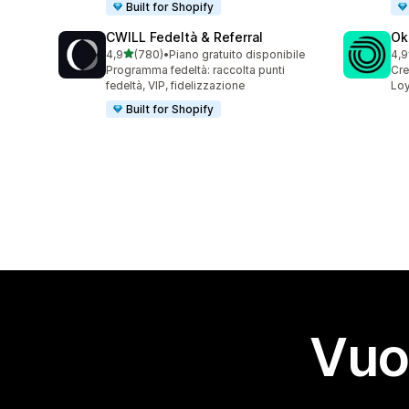
Built for Shopify
CWILL Fedeltà & Referral
Ok
stelle su 5
4,9
(780)
•
Piano gratuito disponibile
4,9
780 recensioni totali
131
Programma fedeltà: raccolta punti
Cre
fedeltà, VIP, fidelizzazione
Loy
Built for Shopify
Vuo