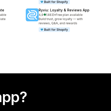
Built for Shopify
ate
Ryviu: Loyalty & Reviews App
stelle su 5
lable
4,9
(483)
•
Free plan available
483 recensioni totali
liate
Build trust, grow loyalty — with
reviews, Q&A, and rewards
Built for Shopify
app?