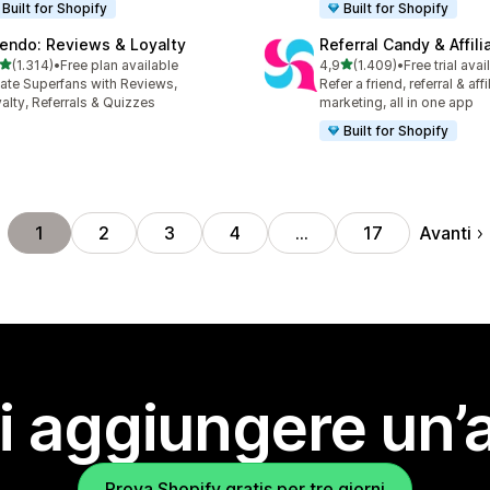
Built for Shopify
Built for Shopify
endo: Reviews & Loyalty
Referral Candy & Affili
stelle su 5
stelle su 5
(1.314)
•
Free plan available
4,9
(1.409)
•
Free trial avai
4 recensioni totali
1409 recensioni totali
ate Superfans with Reviews,
Refer a friend, referral & affi
alty, Referrals & Quizzes
marketing, all in one app
Built for Shopify
Avanti
1
2
3
4
…
17
i aggiungere un’
Prova Shopify gratis per tre giorni