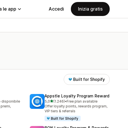
a le app
Accedi
Inizia gratis
Built for Shopify
Appstle Loyalty Program Reward
stelle su 5
o disponibile
5,0
(1.246)
•
Free plan available
1246 recensioni totali
, premi,
Offer loyalty points, rewards program,
VIP tiers & referrals
Built for Shopify
p
BON Loyalty Program & Rewards