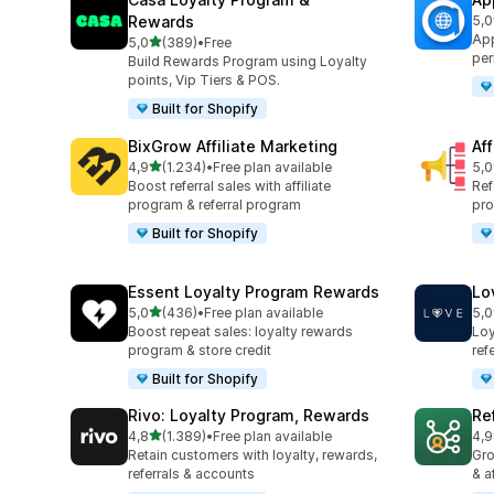
Rewards
5,0
832
App
stelle su 5
5,0
(389)
•
Free
389 recensioni totali
per
Build Rewards Program using Loyalty
points, Vip Tiers & POS.
Built for Shopify
BixGrow Affiliate Marketing
Af
stelle su 5
4,9
(1.234)
•
Free plan available
5,0
1234 recensioni totali
101
Boost referral sales with affiliate
Ref
program & referral program
pro
Built for Shopify
Essent Loyalty Program Rewards
Lo
stelle su 5
5,0
(436)
•
Free plan available
5,0
436 recensioni totali
318
Boost repeat sales: loyalty rewards
Loy
program & store credit
ref
Built for Shopify
Rivo: Loyalty Program, Rewards
Re
stelle su 5
4,8
(1.389)
•
Free plan available
4,9
1389 recensioni totali
125
Retain customers with loyalty, rewards,
Gro
referrals & accounts
& a