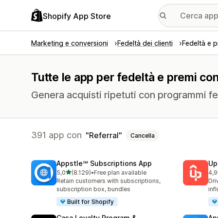
Shopify App Store
Marketing e conversioni
Fedeltà dei clienti
Fedeltà e p
Tutte le app per fedeltà e premi con 
Genera acquisti ripetuti con programmi fed
391 app con
Referral
Cancella
Appstle℠ Subscriptions App
Up
stelle su 5
5,0
(8.129)
•
Free plan available
4,9
8129 recensioni totali
359
Retain customers with subscriptions,
Dri
subscription box, bundles
inf
Built for Shopify
Casa Loyalty Program &
Ap