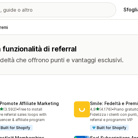
Sfogli
remi
funzionalità di referral
eltà che offrono punti e vantaggi esclusivi.
Promote Affiliate Marketing
Smile: Fedeltà e Premi
stelle su 5
stelle su 5
(3.592)
•
Free to install
4,9
(4.176)
•
Piano gratuit
2 recensioni totali
4176 recensioni totali
ve referral sales loops with
Fidelizza i clienti con punti
luencer & affiliate program
referral e programmi VIP
Built for Shopify
Built for Shopify
pstle℠ Memberships
Seal Subscriptions Ap