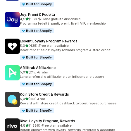
Built for Shopify
Joy: Premi & Fedeltà
stelle su 5
4,9
(1.697)
•
Piano gratuito disponibile
1697 recensioni totali
Programma fedeltà, punti, premi, livelli VIP, membership
Built for Shopify
Essent Loyalty Program Rewards
stelle su 5
5,0
(435)
•
Free plan available
435 recensioni totali
Boost repeat sales: loyalty rewards program & store credit
Built for Shopify
Affilitrak Affiliazione
stelle su 5
5,0
(215)
•
Gratis
215 recensioni totali
Lancia referral e affiliazione con influencer e coupon
Built for Shopify
Koin Store Credit & Rewards
stelle su 5
5,0
(155)
•
Free
155 recensioni totali
Reward with store credit cashback to boost repeat purchases
Built for Shopify
Rivo: Loyalty Program, Rewards
stelle su 5
4,8
(1.389)
•
Free plan available
1389 recensioni totali
Retain customers with loyalty, rewards, referrals & accounts