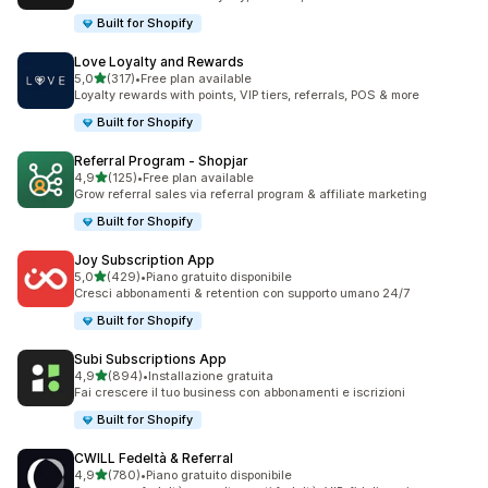
Built for Shopify
Love Loyalty and Rewards
stelle su 5
5,0
(317)
•
Free plan available
317 recensioni totali
Loyalty rewards with points, VIP tiers, referrals, POS & more
Built for Shopify
Referral Program ‑ Shopjar
stelle su 5
4,9
(125)
•
Free plan available
125 recensioni totali
Grow referral sales via referral program & affiliate marketing
Built for Shopify
Joy Subscription App
stelle su 5
5,0
(429)
•
Piano gratuito disponibile
429 recensioni totali
Cresci abbonamenti & retention con supporto umano 24/7
Built for Shopify
Subi Subscriptions App
stelle su 5
4,9
(894)
•
Installazione gratuita
894 recensioni totali
Fai crescere il tuo business con abbonamenti e iscrizioni
Built for Shopify
CWILL Fedeltà & Referral
stelle su 5
4,9
(780)
•
Piano gratuito disponibile
780 recensioni totali