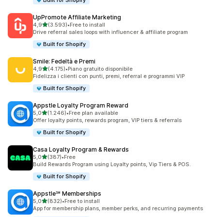
Built for Shopify
UpPromote Affiliate Marketing
stelle su 5
4,9
(3.593)
•
Free to install
3593 recensioni totali
Drive referral sales loops with influencer & affiliate program
Built for Shopify
Smile: Fedeltà e Premi
stelle su 5
4,9
(4.175)
•
Piano gratuito disponibile
4175 recensioni totali
Fidelizza i clienti con punti, premi, referral e programmi VIP
Built for Shopify
Appstle Loyalty Program Reward
stelle su 5
5,0
(1.246)
•
Free plan available
1246 recensioni totali
Offer loyalty points, rewards program, VIP tiers & referrals
Built for Shopify
Casa Loyalty Program & Rewards
stelle su 5
5,0
(387)
•
Free
387 recensioni totali
Build Rewards Program using Loyalty points, Vip Tiers & POS.
Built for Shopify
Appstle℠ Memberships
stelle su 5
5,0
(832)
•
Free to install
832 recensioni totali
App for membership plans, member perks, and recurring payments