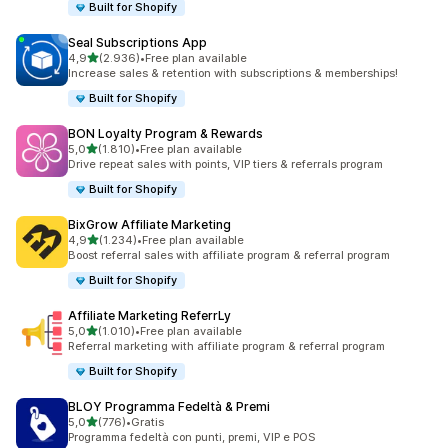
Built for Shopify
Seal Subscriptions App
stelle su 5
4,9
(2.936)
•
Free plan available
2936 recensioni totali
Increase sales & retention with subscriptions & memberships!
Built for Shopify
BON Loyalty Program & Rewards
stelle su 5
5,0
(1.810)
•
Free plan available
1810 recensioni totali
Drive repeat sales with points, VIP tiers & referrals program
Built for Shopify
BixGrow Affiliate Marketing
stelle su 5
4,9
(1.234)
•
Free plan available
1234 recensioni totali
Boost referral sales with affiliate program & referral program
Built for Shopify
Affiliate Marketing ReferrLy
stelle su 5
5,0
(1.010)
•
Free plan available
1010 recensioni totali
Referral marketing with affiliate program & referral program
Built for Shopify
BLOY Programma Fedeltà & Premi
stelle su 5
5,0
(776)
•
Gratis
776 recensioni totali
Programma fedeltà con punti, premi, VIP e POS