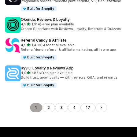
Programma fedeltà: raccolta punti fedeltà, VIP, fidelizzazione
Built for Shopify
Okendo: Reviews & Loyalty
stelle su 5
4,9
(1.314)
•
Free plan available
1314 recensioni totali
Create Superfans with Reviews, Loyalty, Referrals & Quizzes
Referral Candy & Affiliate
stelle su 5
4,9
(1.409)
•
Free trial available
1409 recensioni totali
Refer a friend, referral & affiliate marketing, all in one app
Built for Shopify
Ryviu: Loyalty & Reviews App
stelle su 5
4,9
(483)
•
Free plan available
483 recensioni totali
Build trust, grow loyalty — with reviews, Q&A, and rewards
Built for Shopify
1
2
3
4
17