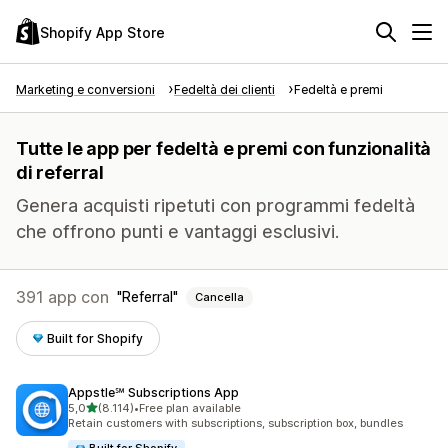
Shopify App Store
Marketing e conversioni
Fedeltà dei clienti
Fedeltà e premi
Tutte le app per fedeltà e premi con funzionalità
di referral
Genera acquisti ripetuti con programmi fedeltà
che offrono punti e vantaggi esclusivi.
391 app con
Referral
Cancella
Built for Shopify
Appstle℠ Subscriptions App
stelle su 5
5,0
(8.114)
•
Free plan available
8114 recensioni totali
Retain customers with subscriptions, subscription box, bundles