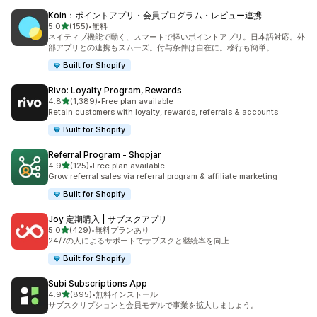
Koin：ポイントアプリ・会員プログラム・レビュー連携
5つ星中
5.0
(155)
•
無料
合計レビュー数：155件
ネイティブ機能で動く、スマートで軽いポイントアプリ。日本語対応。外
部アプリとの連携もスムーズ。付与条件は自在に。移行も簡単。
Built for Shopify
Rivo: Loyalty Program, Rewards
5つ星中
4.8
(1,389)
•
Free plan available
合計レビュー数：1389件
Retain customers with loyalty, rewards, referrals & accounts
Built for Shopify
Referral Program ‑ Shopjar
5つ星中
4.9
(125)
•
Free plan available
合計レビュー数：125件
Grow referral sales via referral program & affiliate marketing
Built for Shopify
Joy 定期購入 | サブスクアプリ
5つ星中
5.0
(429)
•
無料プランあり
合計レビュー数：429件
24/7の人によるサポートでサブスクと継続率を向上
Built for Shopify
Subi Subscriptions App
5つ星中
4.9
(895)
•
無料インストール
合計レビュー数：895件
サブスクリプションと会員モデルで事業を拡大しましょう。