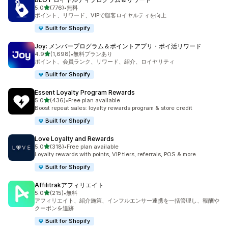
5つ星中
5.0
(776)
•
無料
合計レビュー数：776件
ポイント、リワード、VIPで顧客ロイヤルティを向上
Built for Shopify
Joy: メンバープログラム＆ポイントアプリ・ポイ活リワード
5つ星中
4.9
(1,698)
•
無料プランあり
合計レビュー数：1698件
ポイント、会員ランク、リワード、紹介、ロイヤリティ
Built for Shopify
Essent Loyalty Program Rewards
5つ星中
5.0
(436)
•
Free plan available
合計レビュー数：436件
Boost repeat sales: loyalty rewards program & store credit
Built for Shopify
Love Loyalty and Rewards
5つ星中
5.0
(318)
•
Free plan available
合計レビュー数：318件
Loyalty rewards with points, VIP tiers, referrals, POS & more
Built for Shopify
Affilitrakアフィリエイト
5つ星中
5.0
(215)
•
無料
合計レビュー数：215件
アフィリエイト、紹介施策、インフルエンサー連携を一括管理し、報酬や
クーポンを追跡
Built for Shopify