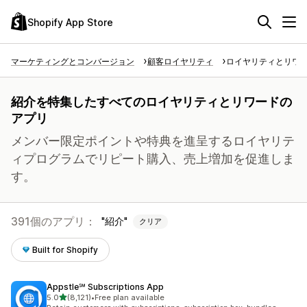
Shopify App Store
マーケティングとコンバージョン
顧客ロイヤリティ
ロイヤリティとリワ
紹介を特集したすべてのロイヤリティとリワードの
アプリ
メンバー限定ポイントや特典を進呈するロイヤリテ
ィプログラムでリピート購入、売上増加を促進しま
す。
391個のアプリ：
紹介
クリア
Built for Shopify
Appstle℠ Subscriptions App
5つ星中
5.0
(8,121)
•
Free plan available
合計レビュー数：8121件