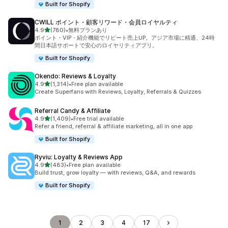
Built for Shopify
CWILL ポイント・顧客リワード・会員ロイヤルティ
5つ星中
4.9
(780)
•
無料プランあり
合計レビュー数：780件
ポイント・VIP・紹介機能でリピート売上UP。アジア市場に精通、24時
間日本語サポートで安心のロイヤリティアプリ。
Built for Shopify
Okendo: Reviews & Loyalty
5つ星中
4.9
(1,314)
•
Free plan available
合計レビュー数：1314件
Create Superfans with Reviews, Loyalty, Referrals & Quizzes
Referral Candy & Affiliate
5つ星中
4.9
(1,409)
•
Free trial available
合計レビュー数：1409件
Refer a friend, referral & affiliate marketing, all in one app
Built for Shopify
Ryviu: Loyalty & Reviews App
5つ星中
4.9
(483)
•
Free plan available
合計レビュー数：483件
Build trust, grow loyalty — with reviews, Q&A, and rewards
Built for Shopify
1
2
3
4
17