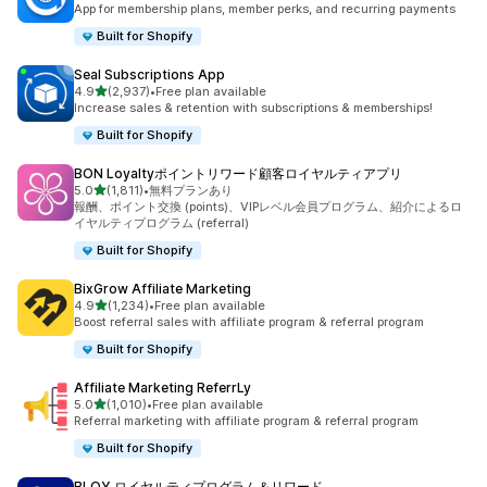
App for membership plans, member perks, and recurring payments
Built for Shopify
Seal Subscriptions App
5つ星中
4.9
(2,937)
•
Free plan available
合計レビュー数：2937件
Increase sales & retention with subscriptions & memberships!
Built for Shopify
BON Loyaltyポイントリワード顧客ロイヤルティアプリ
5つ星中
5.0
(1,811)
•
無料プランあり
合計レビュー数：1811件
報酬、ポイント交換 (points)、VIPレベル会員プログラム、紹介によるロ
イヤルティプログラム (referral)
Built for Shopify
BixGrow Affiliate Marketing
5つ星中
4.9
(1,234)
•
Free plan available
合計レビュー数：1234件
Boost referral sales with affiliate program & referral program
Built for Shopify
Affiliate Marketing ReferrLy
5つ星中
5.0
(1,010)
•
Free plan available
合計レビュー数：1010件
Referral marketing with affiliate program & referral program
Built for Shopify
BLOY ロイヤルティプログラム＆リワード