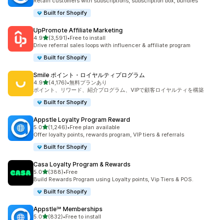
Retain customers with subscriptions, subscription box, bundles
Built for Shopify
UpPromote Affiliate Marketing
5つ星中
4.9
(3,591)
•
Free to install
合計レビュー数：3591件
Drive referral sales loops with influencer & affiliate program
Built for Shopify
Smile ポイント・ロイヤルティプログラム
5つ星中
4.9
(4,176)
•
無料プランあり
合計レビュー数：4176件
ポイント、リワード、紹介プログラム、VIPで顧客ロイヤルティを構築
Built for Shopify
Appstle Loyalty Program Reward
5つ星中
5.0
(1,246)
•
Free plan available
合計レビュー数：1246件
Offer loyalty points, rewards program, VIP tiers & referrals
Built for Shopify
Casa Loyalty Program & Rewards
5つ星中
5.0
(388)
•
Free
合計レビュー数：388件
Build Rewards Program using Loyalty points, Vip Tiers & POS.
Built for Shopify
Appstle℠ Memberships
5つ星中
5.0
(832)
•
Free to install
合計レビュー数：832件