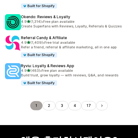
Built for Shopify
Okendo: Reviews & Loyalty
별 5개 중
4.9
(1,314)
•
Free plan available
총 리뷰 1314개
Create Superfans with Reviews, Loyalty, Referrals & Quizzes
Referral Candy & Affiliate
별 5개 중
4.9
(1,409)
•
Free trial available
총 리뷰 1409개
Refer a friend, referral & affiliate marketing, all in one app
Built for Shopify
Ryviu: Loyalty & Reviews App
별 5개 중
4.9
(483)
•
Free plan available
총 리뷰 483개
Build trust, grow loyalty — with reviews, Q&A, and rewards
Built for Shopify
1
2
3
4
17