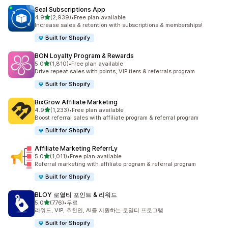
Seal Subscriptions App
별 5개 중
4.9
(2,939)
•
Free plan available
총 리뷰 2939개
Increase sales & retention with subscriptions & memberships!
Built for Shopify
BON Loyalty Program & Rewards
별 5개 중
5.0
(1,810)
•
Free plan available
총 리뷰 1810개
Drive repeat sales with points, VIP tiers & referrals program
Built for Shopify
BixGrow Affiliate Marketing
별 5개 중
4.9
(1,233)
•
Free plan available
총 리뷰 1233개
Boost referral sales with affiliate program & referral program
Built for Shopify
Affiliate Marketing ReferrLy
별 5개 중
5.0
(1,011)
•
Free plan available
총 리뷰 1011개
Referral marketing with affiliate program & referral program
Built for Shopify
BLOY 로열티 포인트 & 리워드
별 5개 중
5.0
(776)
•
무료
총 리뷰 776개
리워드, VIP, 추천인, AI를 지원하는 로열티 프로그램
Built for Shopify