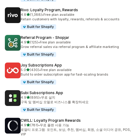
Rivo: Loyalty Program, Rewards
별 5개 중
4.8
(1,388)
•
Free plan available
총 리뷰 1388개
Retain customers with loyalty, rewards, referrals & accounts
Built for Shopify
Referral Program ‑ Shopjar
별 5개 중
4.9
(125)
•
Free plan available
총 리뷰 125개
Grow referral sales via referral program & affiliate marketing
Built for Shopify
Joy Subscriptions App
별 5개 중
5.0
(430)
•
Free plan available
총 리뷰 430개
Build to order subscription app for fast-scaling brands
Built for Shopify
Subi Subscriptions App
별 5개 중
4.9
(895)
•
무료 설치
총 리뷰 895개
구독 및 멤버십 모델로 비즈니스를 확장하세요
Built for Shopify
CWILL: Loyalty Program Rewards
별 5개 중
4.9
(781)
•
무료 플랜 사용 가능
총 리뷰 781개
로열티 프로그램: 포인트, 보상, 추천, 멤버십, 회원, 소셜 미디어 공유, POS,
VIP