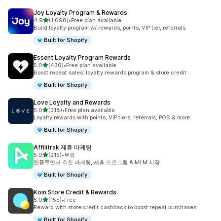
Joy Loyalty Program & Rewards
별 5개 중
4.9
(1,698)
•
Free plan available
총 리뷰 1698개
Build loyalty program w/ rewards, points, VIP tier, referrals
Built for Shopify
Essent Loyalty Program Rewards
별 5개 중
5.0
(436)
•
Free plan available
총 리뷰 436개
Boost repeat sales: loyalty rewards program & store credit
Built for Shopify
Love Loyalty and Rewards
별 5개 중
5.0
(318)
•
Free plan available
총 리뷰 318개
Loyalty rewards with points, VIP tiers, referrals, POS & more
Built for Shopify
Affilitrak 제휴 마케팅
별 5개 중
5.0
(215)
•
무료
총 리뷰 215개
인플루언서 추천 마케팅, 제휴 프로그램 & MLM 시작
Built for Shopify
Koin Store Credit & Rewards
별 5개 중
5.0
(155)
•
Free
총 리뷰 155개
Reward with store credit cashback to boost repeat purchases
Built for Shopify