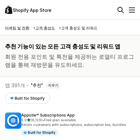
Shopify App Store
마케팅 및 전환
고객 충성도
고객 충성도 및 리워드
추천 기능이 있는 모든 고객 충성도 및 리워드 앱
회원 전용 포인트 및 특전을 제공하는 로열티 프로그
램을 통해 재방문을 유도하세요.
앱 391개 -
추천
지우기
Built for Shopify
Appstle℠ Subscriptions App
별 5개 중
5.0
(8,129)
•
Free plan available
총 리뷰 8129개
Retain customers with subscriptions, subscription box, bundles
Built for Shopify