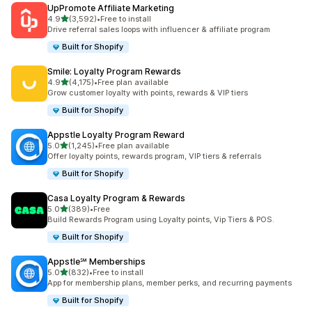
UpPromote Affiliate Marketing
별 5개 중
4.9
(3,592)
•
Free to install
총 리뷰 3592개
Drive referral sales loops with influencer & affiliate program
Built for Shopify
Smile: Loyalty Program Rewards
별 5개 중
4.9
(4,175)
•
Free plan available
총 리뷰 4175개
Grow customer loyalty with points, rewards & VIP tiers
Built for Shopify
Appstle Loyalty Program Reward
별 5개 중
5.0
(1,245)
•
Free plan available
총 리뷰 1245개
Offer loyalty points, rewards program, VIP tiers & referrals
Built for Shopify
Casa Loyalty Program & Rewards
별 5개 중
5.0
(389)
•
Free
총 리뷰 389개
Build Rewards Program using Loyalty points, Vip Tiers & POS.
Built for Shopify
Appstle℠ Memberships
별 5개 중
5.0
(832)
•
Free to install
총 리뷰 832개
App for membership plans, member perks, and recurring payments
Built for Shopify