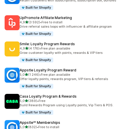
Retain customers with subscriptions, subscription box, bundles
Built for Shopify
UpPromote Affiliate Marketing
av 5 stjerner
4,9
(3 592)
•
Free to install
Totalt 3592 omtaler
Drive referral sales loops with influencer & affiliate program
Built for Shopify
Smile: Loyalty Program Rewards
av 5 stjerner
4,9
(4 176)
•
Free plan available
Totalt 4176 omtaler
Grow customer loyalty with points, rewards & VIP tiers
Built for Shopify
Appstle Loyalty Program Reward
av 5 stjerner
5,0
(1 246)
•
Free plan available
Totalt 1246 omtaler
Offer loyalty points, rewards program, VIP tiers & referrals
Built for Shopify
Casa Loyalty Program & Rewards
av 5 stjerner
5,0
(389)
•
Free
Totalt 389 omtaler
Build Rewards Program using Loyalty points, Vip Tiers & POS.
Built for Shopify
Appstle℠ Memberships
av 5 stjerner
5,0
(832)
•
Free to install
Totalt 832 omtaler