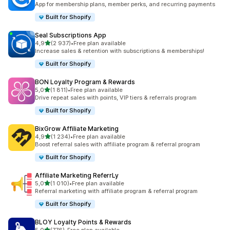
App for membership plans, member perks, and recurring payments
Built for Shopify
Seal Subscriptions App
av 5 stjerner
4,9
(2 937)
•
Free plan available
Totalt 2937 omtaler
Increase sales & retention with subscriptions & memberships!
Built for Shopify
BON Loyalty Program & Rewards
av 5 stjerner
5,0
(1 811)
•
Free plan available
Totalt 1811 omtaler
Drive repeat sales with points, VIP tiers & referrals program
Built for Shopify
BixGrow Affiliate Marketing
av 5 stjerner
4,9
(1 234)
•
Free plan available
Totalt 1234 omtaler
Boost referral sales with affiliate program & referral program
Built for Shopify
Affiliate Marketing ReferrLy
av 5 stjerner
5,0
(1 010)
•
Free plan available
Totalt 1010 omtaler
Referral marketing with affiliate program & referral program
Built for Shopify
BLOY Loyalty Points & Rewards
av 5 stjerner