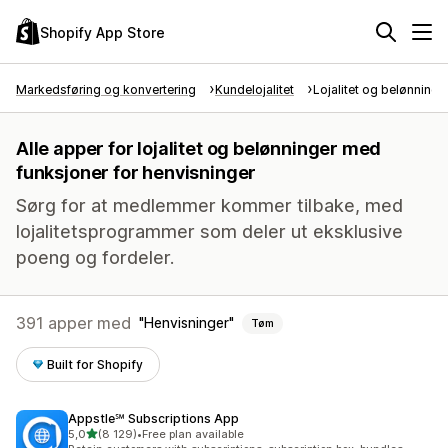
Shopify App Store
Markedsføring og konvertering
Kundelojalitet
Lojalitet og belønninge
Alle apper for lojalitet og belønninger med
funksjoner for henvisninger
Sørg for at medlemmer kommer tilbake, med
lojalitetsprogrammer som deler ut eksklusive
poeng og fordeler.
391 apper med
Henvisninger
Tøm
Built for Shopify
Appstle℠ Subscriptions App
av 5 stjerner
5,0
(8 129)
•
Free plan available
Totalt 8129 omtaler