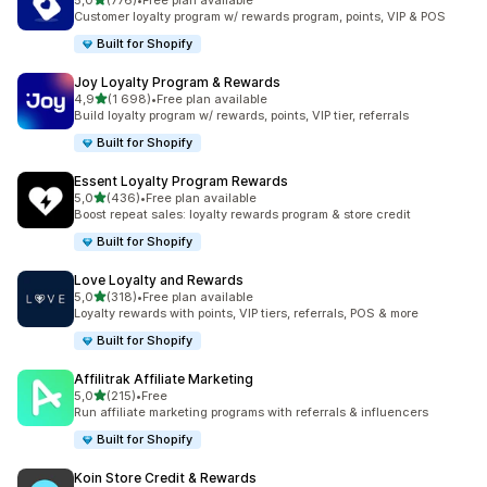
5,0
(776)
•
Free plan available
Totalt 776 omtaler
Customer loyalty program w/ rewards program, points, VIP & POS
Built for Shopify
Joy Loyalty Program & Rewards
av 5 stjerner
4,9
(1 698)
•
Free plan available
Totalt 1698 omtaler
Build loyalty program w/ rewards, points, VIP tier, referrals
Built for Shopify
Essent Loyalty Program Rewards
av 5 stjerner
5,0
(436)
•
Free plan available
Totalt 436 omtaler
Boost repeat sales: loyalty rewards program & store credit
Built for Shopify
Love Loyalty and Rewards
av 5 stjerner
5,0
(318)
•
Free plan available
Totalt 318 omtaler
Loyalty rewards with points, VIP tiers, referrals, POS & more
Built for Shopify
Affilitrak Affiliate Marketing
av 5 stjerner
5,0
(215)
•
Free
Totalt 215 omtaler
Run affiliate marketing programs with referrals & influencers
Built for Shopify
Koin Store Credit & Rewards