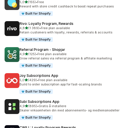
av 5 stjerner
5,0
(155)
•
Free
Totalt 155 omtaler
Reward with store credit cashback to boost repeat purchases
Built for Shopify
Rivo: Loyalty Program, Rewards
av 5 stjerner
4,8
(1 389)
•
Free plan available
Totalt 1389 omtaler
Retain customers with loyalty, rewards, referrals & accounts
Built for Shopify
Referral Program ‑ Shopjar
av 5 stjerner
4,9
(125)
•
Free plan available
Totalt 125 omtaler
Grow referral sales via referral program & affiliate marketing
Built for Shopify
Joy Subscriptions App
av 5 stjerner
5,0
(429)
•
Free plan available
Totalt 429 omtaler
Build to order subscription app for fast-scaling brands
Built for Shopify
Subi Subscriptions App
av 5 stjerner
4,9
(895)
•
Gratis å installere
Totalt 895 omtaler
Skaler virksomheten din med abonnements- og medlemsmodeller
Built for Shopify
CWILL: Loyalty Program Rewards