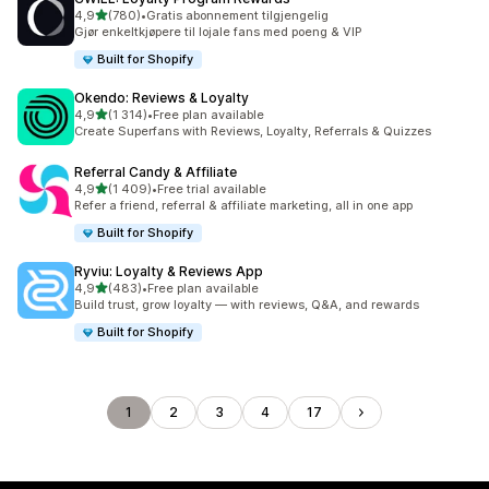
av 5 stjerner
4,9
(780)
•
Gratis abonnement tilgjengelig
Totalt 780 omtaler
Gjør enkeltkjøpere til lojale fans med poeng & VIP
Built for Shopify
Okendo: Reviews & Loyalty
av 5 stjerner
4,9
(1 314)
•
Free plan available
Totalt 1314 omtaler
Create Superfans with Reviews, Loyalty, Referrals & Quizzes
Referral Candy & Affiliate
av 5 stjerner
4,9
(1 409)
•
Free trial available
Totalt 1409 omtaler
Refer a friend, referral & affiliate marketing, all in one app
Built for Shopify
Ryviu: Loyalty & Reviews App
av 5 stjerner
4,9
(483)
•
Free plan available
Totalt 483 omtaler
Build trust, grow loyalty — with reviews, Q&A, and rewards
Built for Shopify
1
2
3
4
17