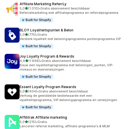
Affiliate Marketing ReferrLy
van 5 sterren
5,0
(1.010)
•
Gratis abonnement beschikbaar
1010 recensies in totaal
Referralmarketing met affiliateprogramma en referralprogramma
Built for Shopify
BLOY Loyaliteitspunten & Belon
van 5 sterren
5,0
(775)
•
Gratis
775 recensies in totaal
Versterk loyaliteit met beloningsprogramma puntenprogramma VIP
Built for Shopify
Joy Loyalty Program & Rewards
van 5 sterren
4,9
(1.696)
•
Gratis abonnement beschikbaar
1696 recensies in totaal
Bouw een loyaliteitsprogramma met beloningen, punten, VIP-
niveaus en doorverwijzingen
Built for Shopify
Essent Loyalty Program Rewards
van 5 sterren
5,0
(434)
•
Gratis abonnement beschikbaar
434 recensies in totaal
Verhoog de gemiddelde bestelwaarde met een
loyaliteitsprogramma, VIP-beloningsprogramma en verwijzingen
Built for Shopify
Affilitrak Affiliate marketing
van 5 sterren
5,0
(215)
•
Gratis
215 recensies in totaal
Lanceren referral marketing, affiliate-programma's & MLM