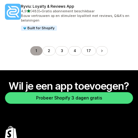
Ryviu: Loyalty & Reviews App
van 5 sterren
4,9
(483)
•
Gratis abonnement beschikbaar
483 recensies in totaal
Bouw vertrouwen op en stimuleer loyaliteit met reviews, Q&A's en
beloningen
Built for Shopify
1
2
3
4
17
Wil je een app toevoegen?
Probeer Shopify 3 dagen gratis