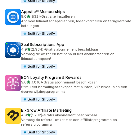
Built for Shopify
Appstle℠ Memberships
van 5 sterren
5,0
(832)
•
Gratis te installeren
832 recensies in totaal
App voor lidmaatschapsplannen, ledenvoordelen en terugkerende
betalingen
Built for Shopify
Seal Subscriptions App
van 5 sterren
4,9
(2.934)
•
Gratis abonnement beschikbaar
2934 recensies in totaal
Verhoog de omzet en het behoud met abonnementen en
lidmaatschappen!
Built for Shopify
BON Loyalty Program & Rewards
van 5 sterren
5,0
(1.810)
•
Gratis abonnement beschikbaar
1810 recensies in totaal
Stimuleer herhalingsaankopen met punten, VIP-niveaus en een
doorverwijzingsprogramma
Built for Shopify
BixGrow Affiliate Marketing
van 5 sterren
4,9
(1.232)
•
Gratis abonnement beschikbaar
1232 recensies in totaal
Verhoog de referral-omzet met een affiliateprogramma en
referralprogramma
Built for Shopify