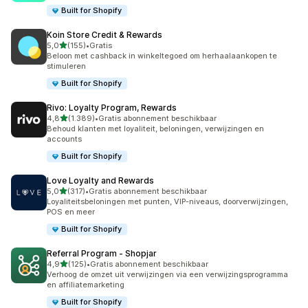
Built for Shopify
Koin Store Credit & Rewards
van 5 sterren
5,0
(155)
•
Gratis
155 recensies in totaal
Beloon met cashback in winkeltegoed om herhaalaankopen te
stimuleren
Built for Shopify
Rivo: Loyalty Program, Rewards
van 5 sterren
4,8
(1.389)
•
Gratis abonnement beschikbaar
1389 recensies in totaal
Behoud klanten met loyaliteit, beloningen, verwijzingen en
accounts
Built for Shopify
Love Loyalty and Rewards
van 5 sterren
5,0
(317)
•
Gratis abonnement beschikbaar
317 recensies in totaal
Loyaliteitsbeloningen met punten, VIP-niveaus, doorverwijzingen,
POS en meer
Built for Shopify
Referral Program ‑ Shopjar
van 5 sterren
4,9
(125)
•
Gratis abonnement beschikbaar
125 recensies in totaal
Verhoog de omzet uit verwijzingen via een verwijzingsprogramma
en affiliatemarketing
Built for Shopify