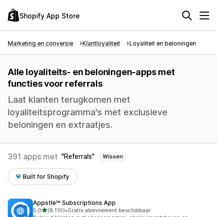
Shopify App Store
Marketing en conversie
Klantloyaliteit
Loyaliteit en beloningen
Alle loyaliteits- en beloningen-apps met
functies voor referrals
Laat klanten terugkomen met
loyaliteitsprogramma's met exclusieve
beloningen en extraatjes.
391 apps met
Referrals
Wissen
Built for Shopify
Appstle℠ Subscriptions App
van 5 sterren
5,0
(8.110)
•
Gratis abonnement beschikbaar
8110 recensies in totaal