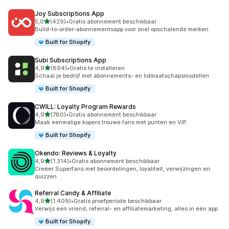
Joy Subscriptions App
van 5 sterren
5,0
(429)
•
Gratis abonnement beschikbaar
429 recensies in totaal
Build-to-order-abonnementsapp voor snel opschalende merken
Built for Shopify
Subi Subscriptions App
van 5 sterren
4,9
(894)
•
Gratis te installeren
894 recensies in totaal
Schaal je bedrijf met abonnements- en lidmaatschapsmodellen
Built for Shopify
CWILL: Loyalty Program Rewards
van 5 sterren
4,9
(780)
•
Gratis abonnement beschikbaar
780 recensies in totaal
Maak eenmalige kopers trouwe fans met punten en VIP
Built for Shopify
Okendo: Reviews & Loyalty
van 5 sterren
4,9
(1.314)
•
Gratis abonnement beschikbaar
1314 recensies in totaal
Creëer Superfans met beoordelingen, loyaliteit, verwijzingen en
quizzen
Referral Candy & Affiliate
van 5 sterren
4,9
(1.409)
•
Gratis proefperiode beschikbaar
1409 recensies in totaal
Verwijs een vriend, referral- en affiliatemarketing, alles in één app
Built for Shopify