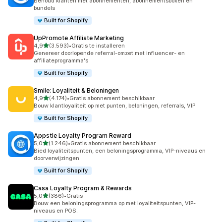
Behoud klanten met abonnementen, abonnementsboxen en
bundels
Built for Shopify
UpPromote Affiliate Marketing
van 5 sterren
4,9
(3.593)
•
Gratis te installeren
3593 recensies in totaal
Genereer doorlopende referral-omzet met influencer- en
affiliateprogramma's
Built for Shopify
Smile: Loyaliteit & Beloningen
van 5 sterren
4,9
(4.174)
•
Gratis abonnement beschikbaar
4174 recensies in totaal
Bouw klantloyaliteit op met punten, beloningen, referrals, VIP
Built for Shopify
Appstle Loyalty Program Reward
van 5 sterren
5,0
(1.246)
•
Gratis abonnement beschikbaar
1246 recensies in totaal
Bied loyaliteitspunten, een beloningsprogramma, VIP-niveaus en
doorverwijzingen
Built for Shopify
Casa Loyalty Program & Rewards
van 5 sterren
5,0
(386)
•
Gratis
386 recensies in totaal
Bouw een beloningsprogramma op met loyaliteitspunten, VIP-
niveaus en POS.