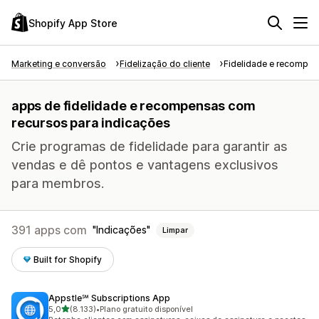
Shopify App Store
Marketing e conversão
Fidelização do cliente
Fidelidade e recompe
apps de fidelidade e recompensas com
recursos para indicações
Crie programas de fidelidade para garantir as
vendas e dê pontos e vantagens exclusivos
para membros.
391 apps com
Indicações
Limpar
Built for Shopify
Appstle℠ Subscriptions App
de 5 estrelas
5,0
(8.133)
•
Plano gratuito disponível
8133 avaliações ao todo