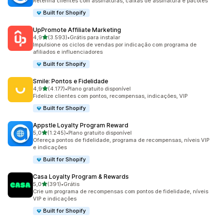
Retenha clientes com assinaturas, caixas de assinatura e pacotes
Built for Shopify
UpPromote Affiliate Marketing
de 5 estrelas
4,9
(3.593)
•
Grátis para instalar
3593 avaliações ao todo
Impulsione os ciclos de vendas por indicação com programa de
afiliados e influenciadores
Built for Shopify
Smile: Pontos e Fidelidade
de 5 estrelas
4,9
(4.177)
•
Plano gratuito disponível
4177 avaliações ao todo
Fidelize clientes com pontos, recompensas, indicações, VIP
Built for Shopify
Appstle Loyalty Program Reward
de 5 estrelas
5,0
(1.245)
•
Plano gratuito disponível
1245 avaliações ao todo
Ofereça pontos de fidelidade, programa de recompensas, níveis VIP
e indicações
Built for Shopify
Casa Loyalty Program & Rewards
de 5 estrelas
5,0
(391)
•
Grátis
391 avaliações ao todo
Crie um programa de recompensas com pontos de fidelidade, níveis
VIP e indicações
Built for Shopify