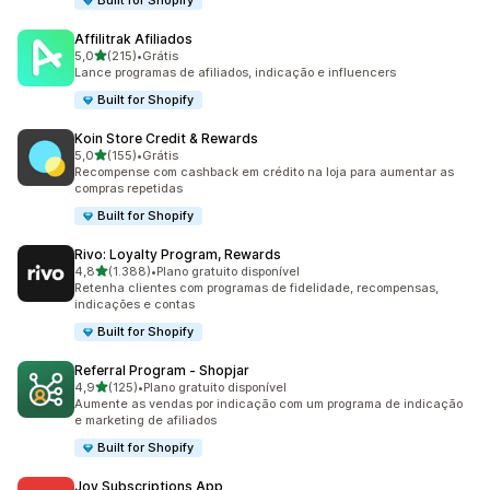
Built for Shopify
Affilitrak Afiliados
de 5 estrelas
5,0
(215)
•
Grátis
215 avaliações ao todo
Lance programas de afiliados, indicação e influencers
Built for Shopify
Koin Store Credit & Rewards
de 5 estrelas
5,0
(155)
•
Grátis
155 avaliações ao todo
Recompense com cashback em crédito na loja para aumentar as
compras repetidas
Built for Shopify
Rivo: Loyalty Program, Rewards
de 5 estrelas
4,8
(1.388)
•
Plano gratuito disponível
1388 avaliações ao todo
Retenha clientes com programas de fidelidade, recompensas,
indicações e contas
Built for Shopify
Referral Program ‑ Shopjar
de 5 estrelas
4,9
(125)
•
Plano gratuito disponível
125 avaliações ao todo
Aumente as vendas por indicação com um programa de indicação
e marketing de afiliados
Built for Shopify
Joy Subscriptions App