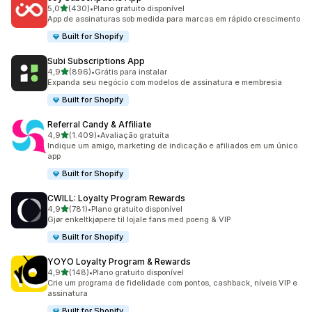
de 5 estrelas
5,0
(430)
•
Plano gratuito disponível
430 avaliações ao todo
App de assinaturas sob medida para marcas em rápido crescimento
Built for Shopify
Subi Subscriptions App
de 5 estrelas
4,9
(896)
•
Grátis para instalar
896 avaliações ao todo
Expanda seu negócio com modelos de assinatura e membresia
Built for Shopify
Referral Candy & Affiliate
de 5 estrelas
4,9
(1.409)
•
Avaliação gratuita
1409 avaliações ao todo
Indique um amigo, marketing de indicação e afiliados em um único
app
Built for Shopify
CWILL: Loyalty Program Rewards
de 5 estrelas
4,9
(781)
•
Plano gratuito disponível
781 avaliações ao todo
Gjør enkeltkjøpere til lojale fans med poeng & VIP
Built for Shopify
YOYO Loyalty Program & Rewards
de 5 estrelas
4,9
(148)
•
Plano gratuito disponível
148 avaliações ao todo
Crie um programa de fidelidade com pontos, cashback, níveis VIP e
assinatura
Built for Shopify