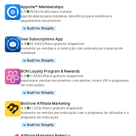
Appstle℠ Memberships
de 5 estrelas
5,0
(832)
•
Grátis para instalar
832 avaliações ao todo
App de planos para membros, benefícios para membros e
pagamentos recorrentes
Built for Shopify
Seal Subscriptions App
de 5 estrelas
4,9
(2.940)
•
Plano gratuito disponível
2940 avaliações ao todo
Aumente as vendas e a retenção com assinaturas e planos de
membros!
Built for Shopify
BON Loyalty Program & Rewards
de 5 estrelas
5,0
(1.809)
•
Plano gratuito disponível
1809 avaliações ao todo
Impulsione vendas recorrentes com pontos, níveis VIP e programas
de indicações
Built for Shopify
BixGrow Affiliate Marketing
de 5 estrelas
4,9
(1.233)
•
Plano gratuito disponível
1233 avaliações ao todo
Aumente as vendas por indicação com o programa de afiliados e o
programa de indicação
Built for Shopify
Affiliate Marketing ReferrLy