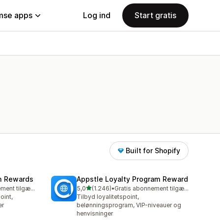
se apps
Log ind
Start gratis
Built for Shopify
am Rewards
Appstle Loyalty Program Reward
ud af 5 stjerner
Gratis abonnement tilgængeligt
5,0
(1.246)
•
Gratis abonnement tilgængeligt
1246 anmeldelser i alt
oint,
Tilbyd loyalitetspoint,
er
belønningsprogram, VIP-niveauer og
henvisninger