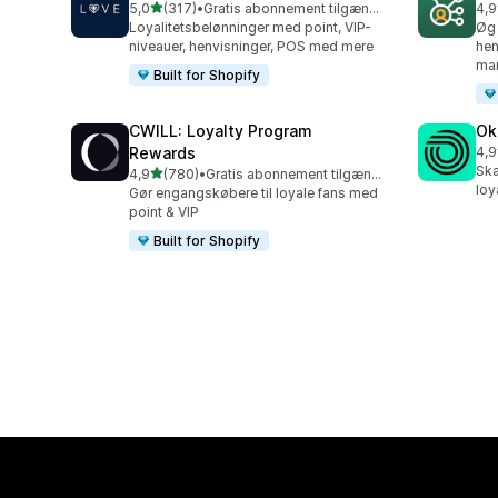
ud af 5 stjerner
5,0
(317)
•
Gratis abonnement tilgængeligt
4,9
317 anmeldelser i alt
125
Loyalitetsbelønninger med point, VIP-
Øg 
niveauer, henvisninger, POS med mere
hen
mar
Built for Shopify
CWILL: Loyalty Program
Ok
Rewards
4,9
131
Ska
ud af 5 stjerner
4,9
(780)
•
Gratis abonnement tilgængeligt
780 anmeldelser i alt
loy
Gør engangskøbere til loyale fans med
point & VIP
Built for Shopify