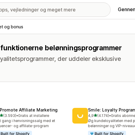
Gennem
tet og bonus
ed funktionerne belønningsprogrammer
yalitetsprogrammer, der uddeler eksklusive
Promote Affiliate Marketing
Smile: Loyalty Progr
ud af 5 stjerner
ud af 5 stjerner
(3.593)
•
Gratis at installere
4,9
(4.174)
•
3 anmeldelser i alt
4174 anmeldelser i alt
 gang i henvisningssalg med et
Øg kundeloyaliteten med p
luencer- og affiliate-program
belønninger og VIP-niveau
Built for Shopify
Built for Shopify