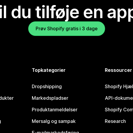
il du tilføje en ap
Prøv Shopify gratis i 3 dage
Topkategorier
Ressourcer
Dropshipping
Shopify Hjæ
dukter
Markedspladser
API-dokume
Produktanmeldelser
Shopify Co
g
Mersalg og sampak
Research
E-mailmarkedsføring