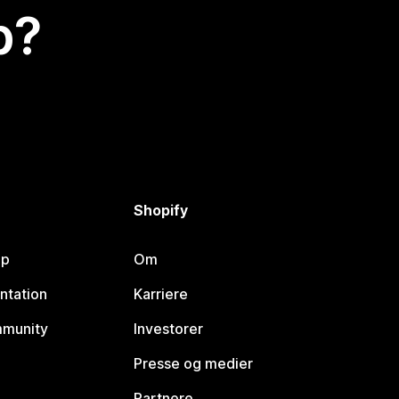
p?
Shopify
lp
Om
ntation
Karriere
mmunity
Investorer
Presse og medier
Partnere