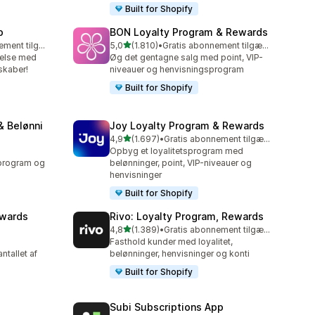
Built for Shopify
p
BON Loyalty Program & Rewards
ud af 5 stjerner
Gratis abonnement tilgængeligt
5,0
(1.810)
•
Gratis abonnement tilgængeligt
1810 anmeldelser i alt
delse med
Øg det gentagne salg med point, VIP-
kaber!
niveauer og henvisningsprogram
Built for Shopify
& Belønni
Joy Loyalty Program & Rewards
ud af 5 stjerner
4,9
(1.697)
•
Gratis abonnement tilgængeligt
1697 anmeldelser i alt
Opbyg et loyalitetsprogram med
program og
belønninger, point, VIP-niveauer og
henvisninger
Built for Shopify
ewards
Rivo: Loyalty Program, Rewards
ud af 5 stjerner
4,8
(1.389)
•
Gratis abonnement tilgængeligt
1389 anmeldelser i alt
Fasthold kunder med loyalitet,
ntallet af
belønninger, henvisninger og konti
Built for Shopify
Subi Subscriptions App