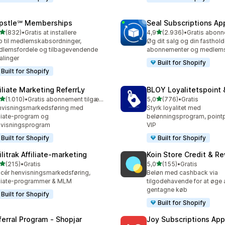
pstle℠ Memberships
Seal Subscriptions Ap
ud af 5 stjerner
ud af 5 stjerner
(832)
•
Gratis at installere
4,9
(2.936)
•
 anmeldelser i alt
2936 anmeldelser i alt
 til medlemskabsordninger,
Øg dit salg og din fasthol
lemsfordele og tilbagevendende
abonnementer og medlems
alinger
Built for Shopify
Built for Shopify
filiate Marketing ReferrLy
BLOY Loyalitetspoint 
ud af 5 stjerner
ud af 5 stjerner
(1.010)
•
Gratis abonnement tilgængeligt
5,0
(776)
•
Gratis
0 anmeldelser i alt
776 anmeldelser i alt
visningsmarkedsføring med
Styrk loyalitet med
iliate-program og
belønningsprogram, point
visningsprogram
VIP
Built for Shopify
Built for Shopify
ilitrak Affiliate‑marketing
Koin Store Credit & R
ud af 5 stjerner
ud af 5 stjerner
(215)
•
Gratis
5,0
(155)
•
Gratis
 anmeldelser i alt
155 anmeldelser i alt
cér henvisningsmarkedsføring,
Beløn med cashback via
iliate-programmer & MLM
tilgodehavende for at øge a
gentagne køb
Built for Shopify
Built for Shopify
ferral Program ‑ Shopjar
Joy Subscriptions App