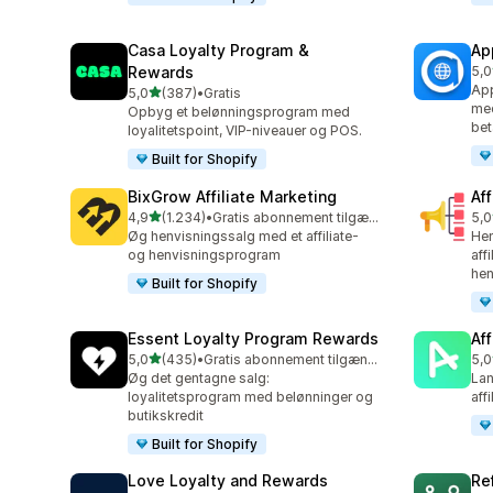
Casa Loyalty Program &
Ap
Rewards
5,0
832
App
ud af 5 stjerner
5,0
(387)
•
Gratis
387 anmeldelser i alt
med
Opbyg et belønningsprogram med
bet
loyalitetspoint, VIP-niveauer og POS.
Built for Shopify
BixGrow Affiliate Marketing
Af
ud af 5 stjerner
4,9
(1.234)
•
Gratis abonnement tilgængeligt
5,0
1234 anmeldelser i alt
101
Øg henvisningssalg med et affiliate-
Hen
og henvisningsprogram
aff
hen
Built for Shopify
Essent Loyalty Program Rewards
Aff
ud af 5 stjerner
5,0
(435)
•
Gratis abonnement tilgængeligt
5,0
435 anmeldelser i alt
215
Øg det gentagne salg:
Lan
loyalitetsprogram med belønninger og
aff
butikskredit
Built for Shopify
Love Loyalty and Rewards
Re