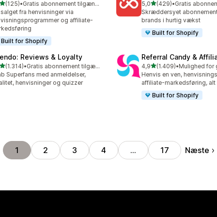
ud af 5 stjerner
ud af 5 stjerner
(125)
•
Gratis abonnement tilgængeligt
5,0
(429)
•
 anmeldelser i alt
429 anmeldelser i alt
salget fra henvisninger via
Skræddersyet abonnements
visningsprogrammer og affiliate-
brands i hurtig vækst
kedsføring
Built for Shopify
Built for Shopify
endo: Reviews & Loyalty
Referral Candy & Affili
ud af 5 stjerner
ud af 5 stjerner
(1.314)
•
Gratis abonnement tilgængeligt
4,9
(1.409)
•
4 anmeldelser i alt
1409 anmeldelser i alt
b Superfans med anmeldelser,
Henvis en ven, henvisning
alitet, henvisninger og quizzer
affiliate-markedsføring, alt
Built for Shopify
Næste
1
2
3
4
…
17