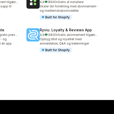
ud af 5 stjerner
Gratis abonnement tilgængeligt
4,9
(894)
•
Gratis at installere
894 anmeldelser i alt
app til
Skaler din forretning med abonnement-
og medlemskabsmodeller.
Built for Shopify
ate
Ryviu: Loyalty & Reviews App
ud af 5 stjerner
Mulighed for gratis prøveperiode
4,9
(483)
•
Gratis abonnement tilgængeligt
483 anmeldelser i alt
s- og
Opbyg tillid og loyalitet med
 i én app
anmeldelser, Q&A og belønninger
Built for Shopify