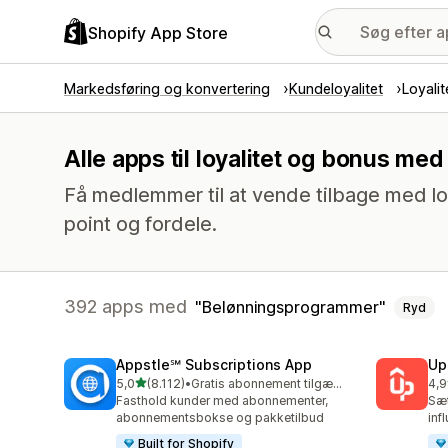
Shopify App Store
Markedsføring og konvertering
Kundeloyalitet
Loyali
Alle apps til loyalitet og bonus m
Få medlemmer til at vende tilbage med lo
point og fordele.
392 apps med
Belønningsprogrammer
Ryd
Appstle℠ Subscriptions App
Up
ud af 5 stjerner
5,0
(8.112)
•
Gratis abonnement tilgængeligt
4,9
8112 anmeldelser i alt
359
Fasthold kunder med abonnementer,
Sæt
abonnementsbokse og pakketilbud
inf
Built for Shopify