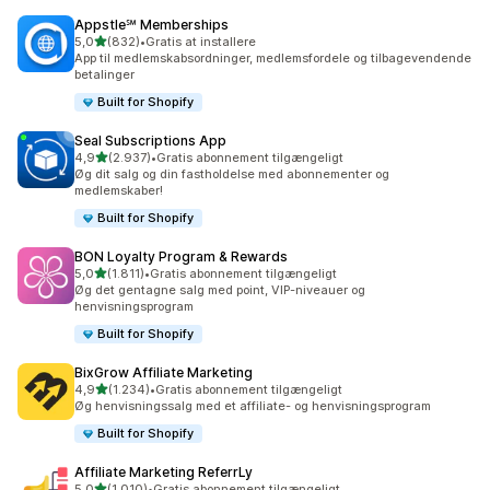
Appstle℠ Memberships
ud af 5 stjerner
5,0
(832)
•
Gratis at installere
832 anmeldelser i alt
App til medlemskabsordninger, medlemsfordele og tilbagevendende
betalinger
Built for Shopify
Seal Subscriptions App
ud af 5 stjerner
4,9
(2.937)
•
Gratis abonnement tilgængeligt
2937 anmeldelser i alt
Øg dit salg og din fastholdelse med abonnementer og
medlemskaber!
Built for Shopify
BON Loyalty Program & Rewards
ud af 5 stjerner
5,0
(1.811)
•
Gratis abonnement tilgængeligt
1811 anmeldelser i alt
Øg det gentagne salg med point, VIP-niveauer og
henvisningsprogram
Built for Shopify
BixGrow Affiliate Marketing
ud af 5 stjerner
4,9
(1.234)
•
Gratis abonnement tilgængeligt
1234 anmeldelser i alt
Øg henvisningssalg med et affiliate- og henvisningsprogram
Built for Shopify
Affiliate Marketing ReferrLy
ud af 5 stjerner
5,0
(1.010)
•
Gratis abonnement tilgængeligt