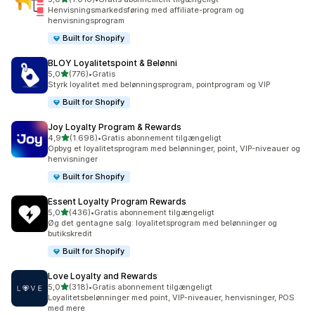
1010 anmeldelser i alt
Henvisningsmarkedsføring med affiliate-program og
henvisningsprogram
Built for Shopify
BLOY Loyalitetspoint & Belønni
ud af 5 stjerner
5,0
(776)
•
Gratis
776 anmeldelser i alt
Styrk loyalitet med belønningsprogram, pointprogram og VIP
Built for Shopify
Joy Loyalty Program & Rewards
ud af 5 stjerner
4,9
(1.698)
•
Gratis abonnement tilgængeligt
1698 anmeldelser i alt
Opbyg et loyalitetsprogram med belønninger, point, VIP-niveauer og
henvisninger
Built for Shopify
Essent Loyalty Program Rewards
ud af 5 stjerner
5,0
(436)
•
Gratis abonnement tilgængeligt
436 anmeldelser i alt
Øg det gentagne salg: loyalitetsprogram med belønninger og
butikskredit
Built for Shopify
Love Loyalty and Rewards
ud af 5 stjerner
5,0
(318)
•
Gratis abonnement tilgængeligt
318 anmeldelser i alt
Loyalitetsbelønninger med point, VIP-niveauer, henvisninger, POS
med mere