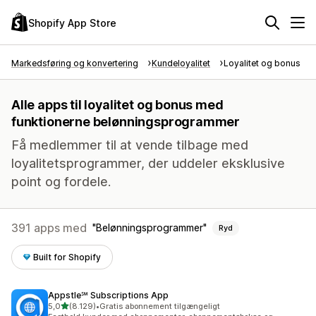
Shopify App Store
Markedsføring og konvertering
Kundeloyalitet
Loyalitet og bonus
Alle apps til loyalitet og bonus med
funktionerne belønningsprogrammer
Få medlemmer til at vende tilbage med
loyalitetsprogrammer, der uddeler eksklusive
point og fordele.
391 apps med
Belønningsprogrammer
Ryd
Built for Shopify
Appstle℠ Subscriptions App
ud af 5 stjerner
5,0
(8.129)
•
Gratis abonnement tilgængeligt
8129 anmeldelser i alt