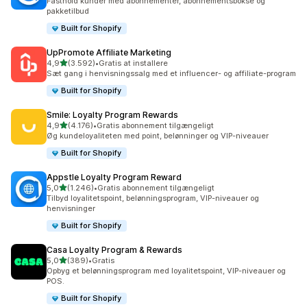
Fasthold kunder med abonnementer, abonnementsbokse og
pakketilbud
Built for Shopify
UpPromote Affiliate Marketing
ud af 5 stjerner
4,9
(3.592)
•
Gratis at installere
3592 anmeldelser i alt
Sæt gang i henvisningssalg med et influencer- og affiliate-program
Built for Shopify
Smile: Loyalty Program Rewards
ud af 5 stjerner
4,9
(4.176)
•
Gratis abonnement tilgængeligt
4176 anmeldelser i alt
Øg kundeloyaliteten med point, belønninger og VIP-niveauer
Built for Shopify
Appstle Loyalty Program Reward
ud af 5 stjerner
5,0
(1.246)
•
Gratis abonnement tilgængeligt
1246 anmeldelser i alt
Tilbyd loyalitetspoint, belønningsprogram, VIP-niveauer og
henvisninger
Built for Shopify
Casa Loyalty Program & Rewards
ud af 5 stjerner
5,0
(389)
•
Gratis
389 anmeldelser i alt
Opbyg et belønningsprogram med loyalitetspoint, VIP-niveauer og
POS.
Built for Shopify