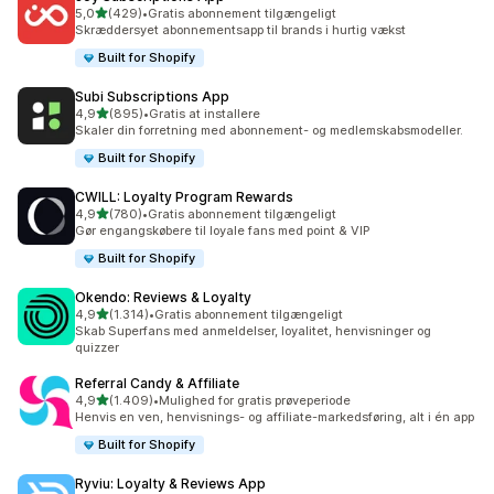
ud af 5 stjerner
5,0
(429)
•
Gratis abonnement tilgængeligt
429 anmeldelser i alt
Skræddersyet abonnementsapp til brands i hurtig vækst
Built for Shopify
Subi Subscriptions App
ud af 5 stjerner
4,9
(895)
•
Gratis at installere
895 anmeldelser i alt
Skaler din forretning med abonnement- og medlemskabsmodeller.
Built for Shopify
CWILL: Loyalty Program Rewards
ud af 5 stjerner
4,9
(780)
•
Gratis abonnement tilgængeligt
780 anmeldelser i alt
Gør engangskøbere til loyale fans med point & VIP
Built for Shopify
Okendo: Reviews & Loyalty
ud af 5 stjerner
4,9
(1.314)
•
Gratis abonnement tilgængeligt
1314 anmeldelser i alt
Skab Superfans med anmeldelser, loyalitet, henvisninger og
quizzer
Referral Candy & Affiliate
ud af 5 stjerner
4,9
(1.409)
•
Mulighed for gratis prøveperiode
1409 anmeldelser i alt
Henvis en ven, henvisnings- og affiliate-markedsføring, alt i én app
Built for Shopify
Ryviu: Loyalty & Reviews App