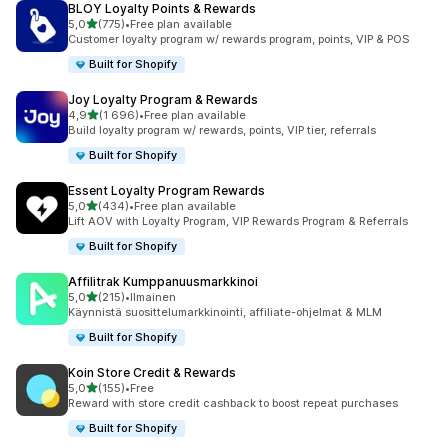
BLOY Loyalty Points & Rewards
/ 5 tähteä
5,0
(775)
•
Free plan available
775 arvostelua yhteensä
Customer loyalty program w/ rewards program, points, VIP & POS
Built for Shopify
Joy Loyalty Program & Rewards
/ 5 tähteä
4,9
(1 696)
•
Free plan available
1696 arvostelua yhteensä
Build loyalty program w/ rewards, points, VIP tier, referrals
Built for Shopify
Essent Loyalty Program Rewards
/ 5 tähteä
5,0
(434)
•
Free plan available
434 arvostelua yhteensä
Lift AOV with Loyalty Program, VIP Rewards Program & Referrals
Built for Shopify
Affilitrak Kumppanuusmarkkinoi
/ 5 tähteä
5,0
(215)
•
Ilmainen
215 arvostelua yhteensä
Käynnistä suosittelumarkkinointi, affiliate-ohjelmat & MLM
Built for Shopify
Koin Store Credit & Rewards
/ 5 tähteä
5,0
(155)
•
Free
155 arvostelua yhteensä
Reward with store credit cashback to boost repeat purchases
Built for Shopify