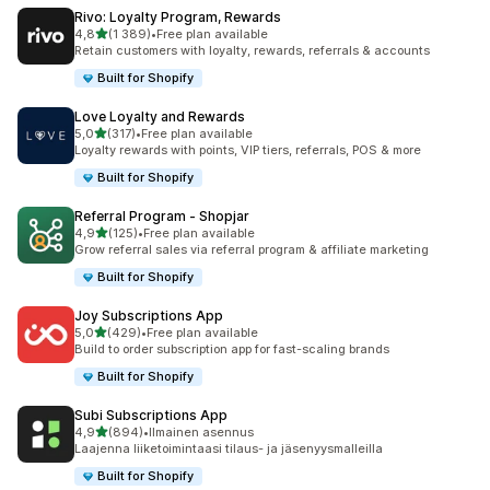
Rivo: Loyalty Program, Rewards
/ 5 tähteä
4,8
(1 389)
•
Free plan available
1389 arvostelua yhteensä
Retain customers with loyalty, rewards, referrals & accounts
Built for Shopify
Love Loyalty and Rewards
/ 5 tähteä
5,0
(317)
•
Free plan available
317 arvostelua yhteensä
Loyalty rewards with points, VIP tiers, referrals, POS & more
Built for Shopify
Referral Program ‑ Shopjar
/ 5 tähteä
4,9
(125)
•
Free plan available
125 arvostelua yhteensä
Grow referral sales via referral program & affiliate marketing
Built for Shopify
Joy Subscriptions App
/ 5 tähteä
5,0
(429)
•
Free plan available
429 arvostelua yhteensä
Build to order subscription app for fast-scaling brands
Built for Shopify
Subi Subscriptions App
/ 5 tähteä
4,9
(894)
•
Ilmainen asennus
894 arvostelua yhteensä
Laajenna liiketoimintaasi tilaus- ja jäsenyysmalleilla
Built for Shopify