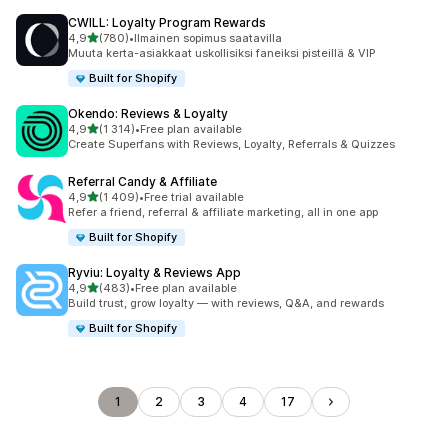
CWILL: Loyalty Program Rewards
/ 5 tähteä
4,9
(780)
•
Ilmainen sopimus saatavilla
780 arvostelua yhteensä
Muuta kerta-asiakkaat uskollisiksi faneiksi pisteillä & VIP
Built for Shopify
Okendo: Reviews & Loyalty
/ 5 tähteä
4,9
(1 314)
•
Free plan available
1314 arvostelua yhteensä
Create Superfans with Reviews, Loyalty, Referrals & Quizzes
Referral Candy & Affiliate
/ 5 tähteä
4,9
(1 409)
•
Free trial available
1409 arvostelua yhteensä
Refer a friend, referral & affiliate marketing, all in one app
Built for Shopify
Ryviu: Loyalty & Reviews App
/ 5 tähteä
4,9
(483)
•
Free plan available
483 arvostelua yhteensä
Build trust, grow loyalty — with reviews, Q&A, and rewards
Built for Shopify
1
2
3
4
17