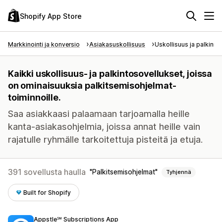
Shopify App Store
Markkinointi ja konversio
Asiakasuskollisuus
Uskollisuus ja palkinno
Kaikki uskollisuus- ja palkintosovellukset, joissa
on ominaisuuksia palkitsemisohjelmat-
toiminnoille.
Saa asiakkaasi palaamaan tarjoamalla heille
kanta-asiakasohjelmia, joissa annat heille vain
rajatulle ryhmälle tarkoitettuja pisteitä ja etuja.
391 sovellusta haulla
Palkitsemisohjelmat
Tyhjennä
Built for Shopify
Appstle℠ Subscriptions App