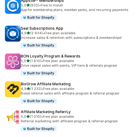
Appstle℠ Memberships
/ 5 tähteä
5,0
(832)
•
Free to install
832 arvostelua yhteensä
App for membership plans, member perks, and recurring payments
Built for Shopify
Seal Subscriptions App
/ 5 tähteä
4,9
(2 934)
•
Free plan available
2934 arvostelua yhteensä
Increase sales & retention with subscriptions & memberships!
Built for Shopify
BON Loyalty Program & Rewards
/ 5 tähteä
5,0
(1 810)
•
Free plan available
1810 arvostelua yhteensä
Drive repeat sales with points, VIP tiers & referrals program
Built for Shopify
BixGrow Affiliate Marketing
/ 5 tähteä
4,9
(1 232)
•
Free plan available
1232 arvostelua yhteensä
Boost referral sales with affiliate program & referral program
Built for Shopify
Affiliate Marketing ReferrLy
/ 5 tähteä
5,0
(1 010)
•
Free plan available
1010 arvostelua yhteensä
Referral marketing with affiliate program & referral program
Built for Shopify