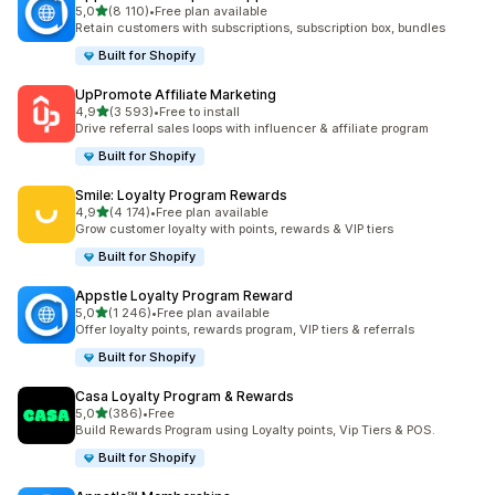
/ 5 tähteä
5,0
(8 110)
•
Free plan available
8110 arvostelua yhteensä
Retain customers with subscriptions, subscription box, bundles
Built for Shopify
UpPromote Affiliate Marketing
/ 5 tähteä
4,9
(3 593)
•
Free to install
3593 arvostelua yhteensä
Drive referral sales loops with influencer & affiliate program
Built for Shopify
Smile: Loyalty Program Rewards
/ 5 tähteä
4,9
(4 174)
•
Free plan available
4174 arvostelua yhteensä
Grow customer loyalty with points, rewards & VIP tiers
Built for Shopify
Appstle Loyalty Program Reward
/ 5 tähteä
5,0
(1 246)
•
Free plan available
1246 arvostelua yhteensä
Offer loyalty points, rewards program, VIP tiers & referrals
Built for Shopify
Casa Loyalty Program & Rewards
/ 5 tähteä
5,0
(386)
•
Free
386 arvostelua yhteensä
Build Rewards Program using Loyalty points, Vip Tiers & POS.
Built for Shopify