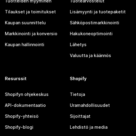
Tuotteiden myyminen
Tuotearvostelut
Tilaukset ja toimitukset
Lisämyynti ja tuotepaketit
Kaupan suunnittelu
Sähköpostimarkkinointi
Markkinointi ja konversio
Hakukoneoptimointi
Kaupan hallinnointi
Lähetys
Valuutta ja käännös
Resurssit
Shopify
Shopifyn ohjekeskus
Tietoja
API-dokumentaatio
Uramahdollisuudet
Shopify-yhteisö
Sijoittajat
Shopify-blogi
Lehdistö ja media