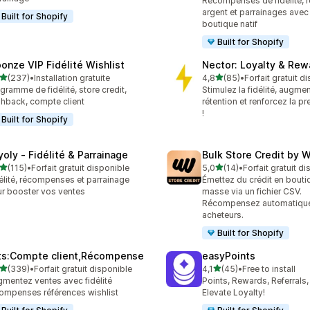
Récompenses de fidélité, 
argent et parrainages avec 
Built for Shopify
boutique natif
Built for Shopify
oonze VIP Fidélité Wishlist
Nector: Loyalty & Rew
étoile(s) sur 5
étoile(s) sur 5
(237)
•
Installation gratuite
4,8
(85)
•
Forfait gratuit d
 avis au total
85 avis au total
gramme de fidélité, store credit,
Stimulez la fidélité, augmen
hback, compte client
rétention et renforcez la p
!
Built for Shopify
yoly ‑ Fidélité & Parrainage
Bulk Store Credit by 
étoile(s) sur 5
étoile(s) sur 5
(115)
•
Forfait gratuit disponible
5,0
(14)
•
Forfait gratuit d
 avis au total
14 avis au total
élité, récompenses et parrainage
Émettez du crédit en bouti
r booster vos ventes
masse via un fichier CSV.
Récompensez automatique
acheteurs.
Built for Shopify
its:Compte client,Récompense
easyPoints
étoile(s) sur 5
étoile(s) sur 5
(339)
•
Forfait gratuit disponible
4,1
(45)
•
Free to install
 avis au total
45 avis au total
mentez ventes avec fidélité
Points, Rewards, Referrals,
ompenses références wishlist
Elevate Loyalty!