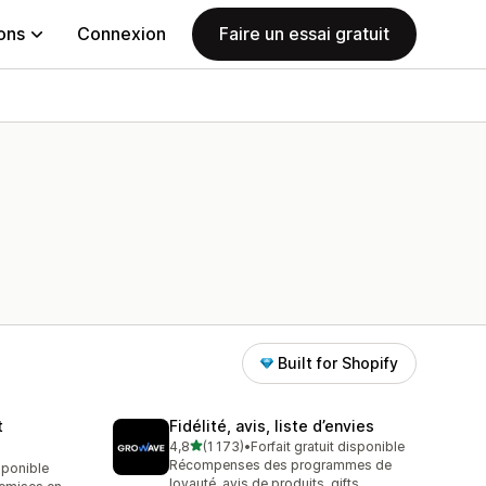
ions
Connexion
Faire un essai gratuit
Built for Shopify
t
Fidélité, avis, liste d’envies
étoile(s) sur 5
4,8
(1 173)
•
Forfait gratuit disponible
1173 avis au total
Récompenses des programmes de
isponible
loyauté, avis de produits, gifts