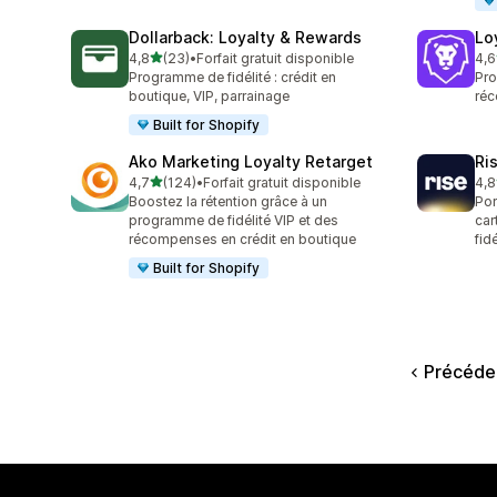
Dollarback: Loyalty & Rewards
Lo
étoile(s) sur 5
4,8
(23)
•
Forfait gratuit disponible
4,6
23 avis au total
474
Programme de fidélité : crédit en
Pro
boutique, VIP, parrainage
réc
Built for Shopify
Ako Marketing Loyalty Retarget
Ri
étoile(s) sur 5
4,7
(124)
•
Forfait gratuit disponible
4,8
124 avis au total
707
Boostez la rétention grâce à un
Por
programme de fidélité VIP et des
car
récompenses en crédit en boutique
fid
Built for Shopify
Précéde