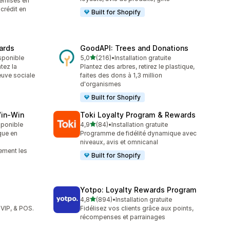
remises en
crédit en
Built for Shopify
ards
GoodAPI: Trees and Donations
étoile(s) sur 5
isponible
5,0
(216)
•
Installation gratuite
216 avis au total
tez la
Plantez des arbres, retirez le plastique,
reuve sociale
faites des dons à 1,3 million
d'organismes
Built for Shopify
Win‑Win
Toki Loyalty Program & Rewards
étoile(s) sur 5
isponible
4,9
(84)
•
Installation gratuite
84 avis au total
que en
Programme de fidélité dynamique avec
niveaux, avis et omnicanal
ment les
Built for Shopify
Yotpo: Loyalty Rewards Program
étoile(s) sur 5
4,8
(894)
•
Installation gratuite
894 avis au total
 VIP, & POS.
Fidélisez vos clients grâce aux points,
récompenses et parrainages