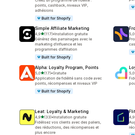
Créez un programme de fidélité :
points, cashback, niveaux VIP,
adhésions
Built for Shopify
Simple Affiliate Marketing
Fr
étoile(s) sur 5
4,9
(117)
•
Installation gratuite
5,0
117 avis au total
237
Générez des parrainages avec le
Pro
marketing d’influence et les
cas
programmes d’affiliation
Built for Shopify
Alpha: Loyalty Program, Points
Lo
étoile(s) sur 5
5,0
(17)
•
Gratuite
5,0
17 avis au total
115
Application de fidélité sans code avec
Fid
points, récompenses et niveaux VIP
pou
Built for Shopify
Leat: Loyalty & Marketing
Fl
étoile(s) sur 5
4,9
(33)
•
Installation gratuite
4,9
33 avis au total
339
Fidélisez vos clients avec des paliers,
Aug
des réductions, des récompenses et
réc
plus encore