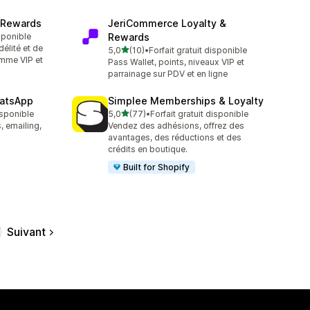
 Rewards
JeriCommerce Loyalty &
isponible
Rewards
élité et de
étoile(s) sur 5
5,0
(10)
•
Forfait gratuit disponible
10 avis au total
mme VIP et
Pass Wallet, points, niveaux VIP et
parrainage sur PDV et en ligne
hatsApp
Simplee Memberships & Loyalty
étoile(s) sur 5
isponible
5,0
(77)
•
Forfait gratuit disponible
77 avis au total
, emailing,
Vendez des adhésions, offrez des
avantages, des réductions et des
crédits en boutique.
Built for Shopify
Suivant