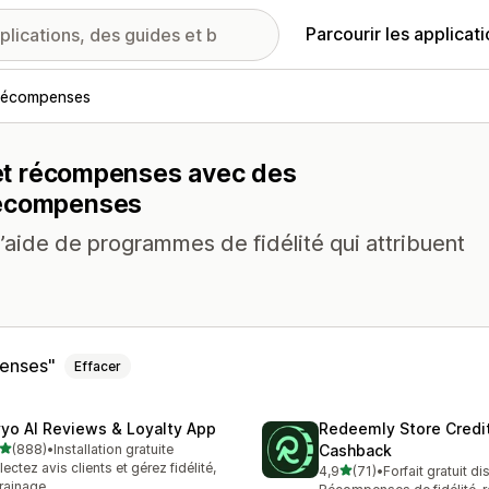
Parcourir les applicat
t récompenses
é et récompenses avec des
récompenses
aide de programmes de fidélité qui attribuent
enses
Effacer
vyo AI Reviews & Loyalty App
Redeemly Store Credi
étoile(s) sur 5
(888)
•
Installation gratuite
Cashback
 avis au total
lectez avis clients et gérez fidélité,
étoile(s) sur 5
4,9
(71)
•
Forfait gratuit d
71 avis au total
rainage