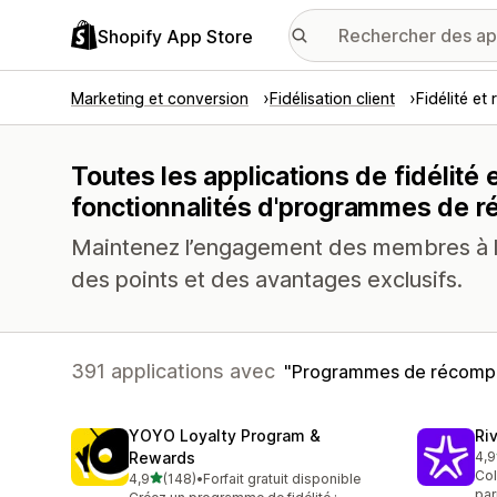
Shopify App Store
Marketing et conversion
Fidélisation client
Fidélité e
Toutes les applications de fidélit
fonctionnalités d'programmes de 
Maintenez l’engagement des membres à l’
des points et des avantages exclusifs.
391 applications avec
Programmes de récomp
YOYO Loyalty Program &
Ri
Rewards
4,9
888
Col
étoile(s) sur 5
4,9
(148)
•
Forfait gratuit disponible
148 avis au total
par