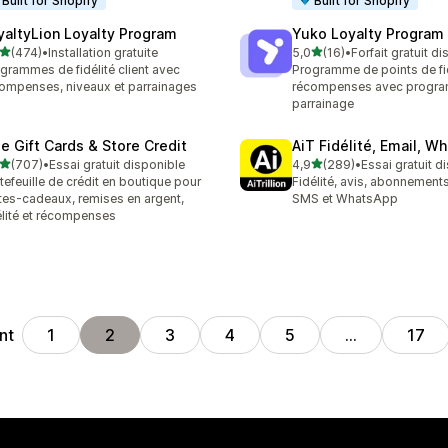
Built for Shopify
Built for Shopify
yaltyLion Loyalty Program
Yuko Loyalty Program
étoile(s) sur 5
étoile(s) sur 5
(474)
•
Installation gratuite
5,0
(16)
•
Forfait gratuit d
 avis au total
16 avis au total
grammes de fidélité client avec
Programme de points de fid
ompenses, niveaux et parrainages
récompenses avec progra
parrainage
se Gift Cards & Store Credit
AiT Fidélité, Email, W
étoile(s) sur 5
étoile(s) sur 5
(707)
•
Essai gratuit disponible
4,9
(289)
•
Essai gratuit d
 avis au total
289 avis au total
tefeuille de crédit en boutique pour
Fidélité, avis, abonnements
tes-cadeaux, remises en argent,
SMS et WhatsApp
élité et récompenses
nt
1
2
3
4
5
…
17