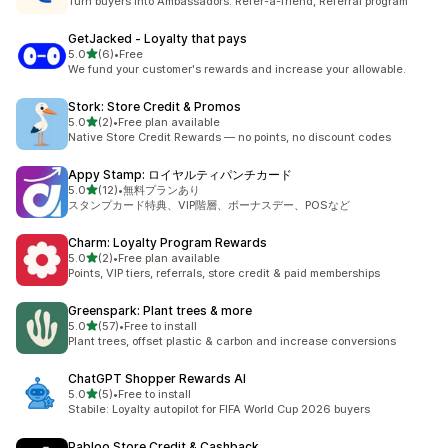
Turn buyers into Ambassadors: Refer-a-friend, Referral program
GetJacked ‑ Loyalty that pays
5つ星中
5.0
(6)
•
Free
合計レビュー数：6件
We fund your customer's rewards and increase your allowable.
Stork: Store Credit & Promos
5つ星中
5.0
(2)
•
Free plan available
合計レビュー数：2件
Native Store Credit Rewards — no points, no discount codes
Appy Stamp: ロイヤルティパンチカード
5つ星中
5.0
(12)
•
無料プランあり
合計レビュー数：12件
スタンプカード特典、VIP階層、ボーナスデー、POSなど
Charm: Loyalty Program Rewards
5つ星中
5.0
(2)
•
Free plan available
合計レビュー数：2件
Points, VIP tiers, referrals, store credit & paid memberships
Greenspark: Plant trees & more
5つ星中
5.0
(57)
•
Free to install
合計レビュー数：57件
Plant trees, offset plastic & carbon and increase conversions
ChatGPT Shopper Rewards AI
5つ星中
5.0
(5)
•
Free to install
合計レビュー数：5件
Stabile: Loyalty autopilot for FIFA World Cup 2026 buyers
Pabloo Store Credit & Cashback