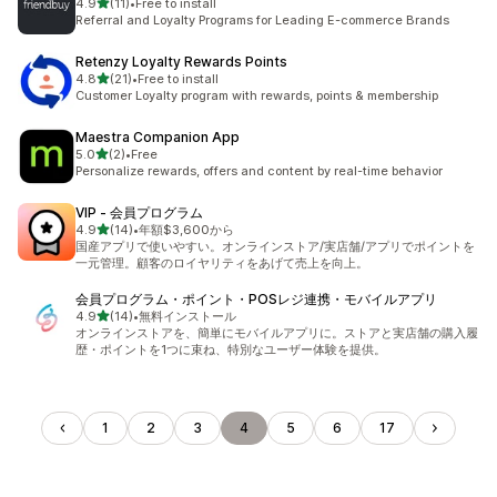
5つ星中
4.9
(11)
•
Free to install
合計レビュー数：11件
Referral and Loyalty Programs for Leading E-commerce Brands
Retenzy Loyalty Rewards Points
5つ星中
4.8
(21)
•
Free to install
合計レビュー数：21件
Customer Loyalty program with rewards, points & membership
Maestra Companion App
5つ星中
5.0
(2)
•
Free
合計レビュー数：2件
Personalize rewards, offers and content by real-time behavior
VIP ‑ 会員プログラム
5つ星中
4.9
(14)
•
年額$3,600から
合計レビュー数：14件
国産アプリで使いやすい。オンラインストア/実店舗/アプリでポイントを
一元管理。顧客のロイヤリティをあげて売上を向上。
会員プログラム・ポイント・POSレジ連携・モバイルアプリ
5つ星中
4.9
(14)
•
無料インストール
合計レビュー数：14件
オンラインストアを、簡単にモバイルアプリに。ストアと実店舗の購入履
歴・ポイントを1つに束ね、特別なユーザー体験を提供。
1
2
3
4
5
6
17