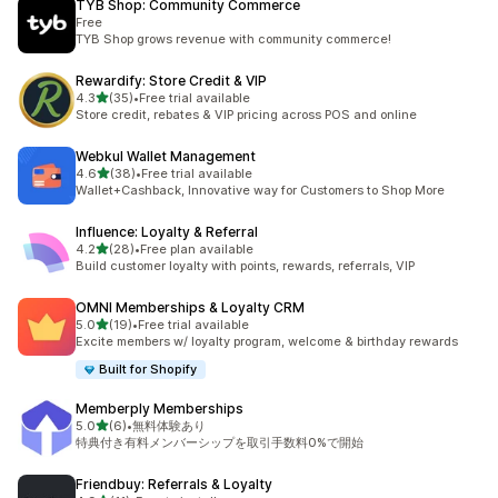
TYB Shop: Community Commerce
Free
TYB Shop grows revenue with community commerce!
Rewardify: Store Credit & VIP
5つ星中
4.3
(35)
•
Free trial available
合計レビュー数：35件
Store credit, rebates & VIP pricing across POS and online
Webkul Wallet Management
5つ星中
4.6
(38)
•
Free trial available
合計レビュー数：38件
Wallet+Cashback, Innovative way for Customers to Shop More
Influence: Loyalty & Referral
5つ星中
4.2
(28)
•
Free plan available
合計レビュー数：28件
Build customer loyalty with points, rewards, referrals, VIP
OMNI Memberships & Loyalty CRM
5つ星中
5.0
(19)
•
Free trial available
合計レビュー数：19件
Excite members w/ loyalty program, welcome & birthday rewards
Built for Shopify
Memberply Memberships
5つ星中
5.0
(6)
•
無料体験あり
合計レビュー数：6件
特典付き有料メンバーシップを取引手数料0%で開始
Friendbuy: Referrals & Loyalty