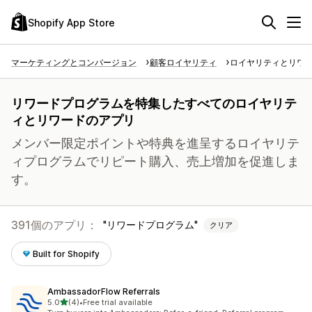
Shopify App Store
マーケティングとコンバージョン
顧客ロイヤリティ
ロイヤリティとリワ
リワードプログラムを特集したすべてのロイヤリテ
ィとリワードのアプリ
メンバー限定ポイントや特典を進呈するロイヤリテ
ィプログラムでリピート購入、売上増加を促進しま
す。
391個のアプリ：
リワードプログラム
クリア
Built for Shopify
AmbassadorFlow Referrals
5つ星中
5.0
(4)
•
Free trial available
合計レビュー数：4件