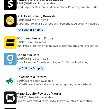
5つ星中
2.8
(16)
•
Free plan available
合計レビュー数：16件
Credit app for Cashback, Memberships, Reviews, and Refunds
ECA: Easy Loyalty Rewards
5つ星中
5.0
(16)
•
Free to install
合計レビュー数：16件
Supercharge Your Business with Personalized Loyalty Rewards
Built for Shopify
EQL: Launches and Drops
5つ星中
5.0
(3)
•
Free to install
合計レビュー数：3件
Run limited-edition or exclusive drops that drive more revenue
Conscious Cart
5つ星中
5.0
(16)
•
Free to install
合計レビュー数：16件
Drive Revenue Growth with Impactful Cause Marketing
Built for Shopify
EZ Affiliate & Referral
5つ星中
5.0
(1)
•
Free plan available
合計レビュー数：1件
AIO Affiliate & referral marketing programs, refer a friend
Mage: Loyalty Rewards Program
5つ星中
5.0
(5)
•
Free trial available
合計レビュー数：5件
Loyalty, referrals & rewards to improve customer retention