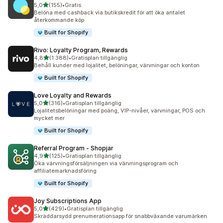
av 5 stjärnor
5,0
(155)
•
Gratis
155 recensioner totalt
Belöna med cashback via butikskredit för att öka antalet
återkommande köp
Built for Shopify
Rivo: Loyalty Program, Rewards
av 5 stjärnor
4,8
(1 388)
•
Gratisplan tillgänglig
1388 recensioner totalt
Behåll kunder med lojalitet, belöningar, värvningar och konton
Built for Shopify
Love Loyalty and Rewards
av 5 stjärnor
5,0
(316)
•
Gratisplan tillgänglig
316 recensioner totalt
Lojalitetsbelöningar med poäng, VIP-nivåer, värvningar, POS och
mycket mer
Built for Shopify
Referral Program ‑ Shopjar
av 5 stjärnor
4,9
(125)
•
Gratisplan tillgänglig
125 recensioner totalt
Öka värvningsförsäljningen via värvningsprogram och
affiliatemarknadsföring
Built for Shopify
Joy Subscriptions App
av 5 stjärnor
5,0
(429)
•
Gratisplan tillgänglig
429 recensioner totalt
Skräddarsydd prenumerationsapp för snabbväxande varumärken