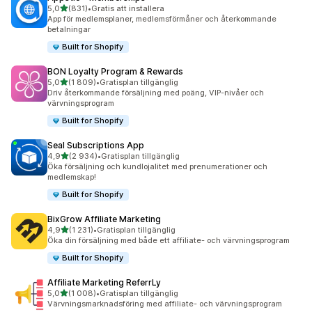
av 5 stjärnor
5,0
(831)
•
Gratis att installera
831 recensioner totalt
App för medlemsplaner, medlemsförmåner och återkommande
betalningar
Built for Shopify
BON Loyalty Program & Rewards
av 5 stjärnor
5,0
(1 809)
•
Gratisplan tillgänglig
1809 recensioner totalt
Driv återkommande försäljning med poäng, VIP-nivåer och
värvningsprogram
Built for Shopify
Seal Subscriptions App
av 5 stjärnor
4,9
(2 934)
•
Gratisplan tillgänglig
2934 recensioner totalt
Öka försäljning och kundlojalitet med prenumerationer och
medlemskap!
Built for Shopify
BixGrow Affiliate Marketing
av 5 stjärnor
4,9
(1 231)
•
Gratisplan tillgänglig
1231 recensioner totalt
Öka din försäljning med både ett affiliate- och värvningsprogram
Built for Shopify
Affiliate Marketing ReferrLy
av 5 stjärnor
5,0
(1 008)
•
Gratisplan tillgänglig
1008 recensioner totalt
Värvningsmarknadsföring med affiliate- och värvningsprogram