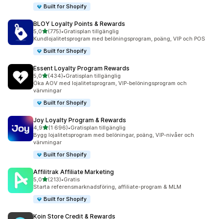
Built for Shopify
BLOY Loyalty Points & Rewards
av 5 stjärnor
5,0
(775)
•
Gratisplan tillgänglig
775 recensioner totalt
Kundlojalitetsprogram med belöningsprogram, poäng, VIP och POS
Built for Shopify
Essent Loyalty Program Rewards
av 5 stjärnor
5,0
(434)
•
Gratisplan tillgänglig
434 recensioner totalt
Öka AOV med lojalitetsprogram, VIP-belöningsprogram och
värvningar
Built for Shopify
Joy Loyalty Program & Rewards
av 5 stjärnor
4,9
(1 696)
•
Gratisplan tillgänglig
1696 recensioner totalt
Bygg lojalitetsprogram med belöningar, poäng, VIP-nivåer och
värvningar
Built for Shopify
Affilitrak Affiliate Marketing
av 5 stjärnor
5,0
(213)
•
Gratis
213 recensioner totalt
Starta referensmarknadsföring, affiliate-program & MLM
Built for Shopify
Koin Store Credit & Rewards