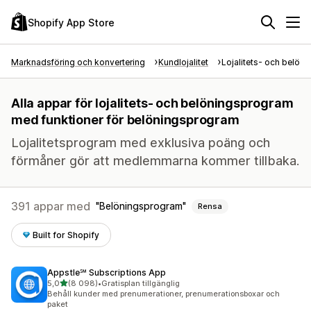
Shopify App Store
Marknadsföring och konvertering
Kundlojalitet
Lojalitets- och belön
Alla appar för lojalitets- och belöningsprogram
med funktioner för belöningsprogram
Lojalitetsprogram med exklusiva poäng och
förmåner gör att medlemmarna kommer tillbaka.
391 appar med
Belöningsprogram
Rensa
Built for Shopify
Appstle℠ Subscriptions App
av 5 stjärnor
5,0
(8 098)
•
Gratisplan tillgänglig
8098 recensioner totalt
Behåll kunder med prenumerationer, prenumerationsboxar och
paket