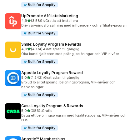
Built for Shopify
UpPromote Affiliate Marketing
av 5 stjärnor
4,9
(3 589)
•
Gratis att installera
3589 recensioner totalt
Driv värvningsförsäljning med influencer- och affiliate-program
Built for Shopify
Smile: Loyalty Program Rewards
av 5 stjärnor
4,9
(4 174)
•
Gratisplan tillgänglig
4174 recensioner totalt
Öka kundlojaliteten med poäng, belöningar och VIP-nivåer
Built for Shopify
Appstle Loyalty Program Reward
av 5 stjärnor
5,0
(1 242)
•
Gratisplan tillgänglig
1242 recensioner totalt
Erbjud lojalitetspoäng, belöningsprogram, VIP-nivåer och
hänvisningar
Built for Shopify
Casa Loyalty Program & Rewards
av 5 stjärnor
5,0
(386)
•
Gratis
386 recensioner totalt
Bygg ett belöningsprogram med lojalitetspoäng, VIP-nivåer och
POS.
Built for Shopify
Appstle℠ Memberships