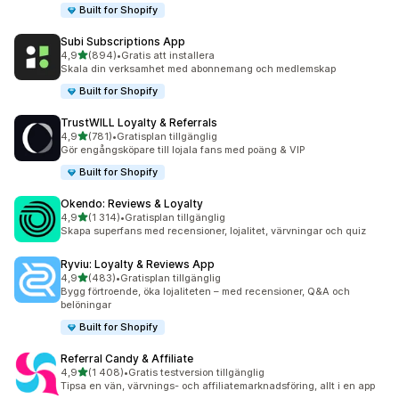
Built for Shopify
Subi Subscriptions App
av 5 stjärnor
4,9
(894)
•
Gratis att installera
894 recensioner totalt
Skala din verksamhet med abonnemang och medlemskap
Built for Shopify
TrustWILL Loyalty & Referrals
av 5 stjärnor
4,9
(781)
•
Gratisplan tillgänglig
781 recensioner totalt
Gör engångsköpare till lojala fans med poäng & VIP
Built for Shopify
Okendo: Reviews & Loyalty
av 5 stjärnor
4,9
(1 314)
•
Gratisplan tillgänglig
1314 recensioner totalt
Skapa superfans med recensioner, lojalitet, värvningar och quiz
Ryviu: Loyalty & Reviews App
av 5 stjärnor
4,9
(483)
•
Gratisplan tillgänglig
483 recensioner totalt
Bygg förtroende, öka lojaliteten – med recensioner, Q&A och
belöningar
Built for Shopify
Referral Candy & Affiliate
av 5 stjärnor
4,9
(1 408)
•
Gratis testversion tillgänglig
1408 recensioner totalt
Tipsa en vän, värvnings- och affiliatemarknadsföring, allt i en app