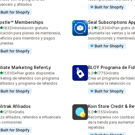
luencers y afiliados
Built for Shopify
Built for Shopify
pstle℠ Memberships
Seal Subscriptions Ap
de 5 estrellas
de 5 estrellas
(832)
•
Instalación gratuita
4.9
(2,934)
•
Plan gratis d
 reseñas en total
2934 reseñas en total
icación para planes de membresía,
¡Aumenta las ventas y la r
eficios para miembros y pagos
suscripciones y membresí
urrentes
Built for Shopify
Built for Shopify
filiate Marketing ReferrLy
BLOY Programa de Fid
de 5 estrellas
de 5 estrellas
(1,010)
•
Plan gratis disponible
5.0
(775)
•
Gratis
0 reseñas en total
775 reseñas en total
keting de referidos con programa
Crea un programa de fideli
afiliados y programa de referidos
aumentar la retención co
Built for Shopify
Built for Shopify
ilitrak Afiliados
Koin Store Credit & R
de 5 estrellas
de 5 estrellas
(215)
•
Gratis
5.0
(155)
•
Gratis
 reseñas en total
155 reseñas en total
za afiliados, referidos e influencers
Recompensa con cashback
 comisiones
de la tienda para aumentar
repetidas
Built for Shopify