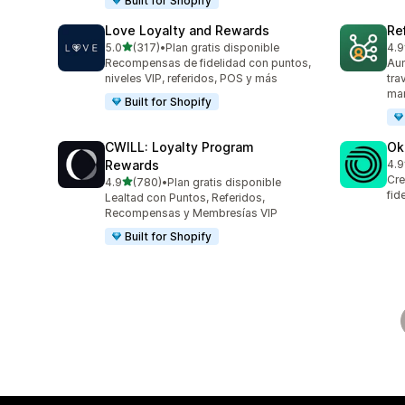
Built for Shopify
Love Loyalty and Rewards
Re
de 5 estrellas
5.0
(317)
•
Plan gratis disponible
4.9
317 reseñas en total
125
Recompensas de fidelidad con puntos,
Aum
niveles VIP, referidos, POS y más
tra
mar
Built for Shopify
CWILL: Loyalty Program
Ok
Rewards
4.9
131
Cre
de 5 estrellas
4.9
(780)
•
Plan gratis disponible
780 reseñas en total
fid
Lealtad con Puntos, Referidos,
Recompensas y Membresías VIP
Built for Shopify