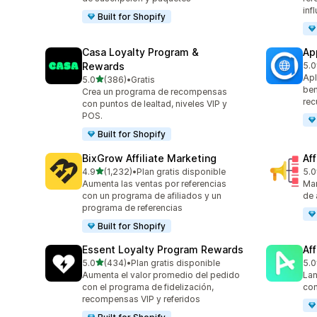
inf
Built for Shopify
Casa Loyalty Program &
Ap
Rewards
5.0
832
Apl
de 5 estrellas
5.0
(386)
•
Gratis
386 reseñas en total
ben
Crea un programa de recompensas
rec
con puntos de lealtad, niveles VIP y
POS.
Built for Shopify
BixGrow Affiliate Marketing
Af
de 5 estrellas
4.9
(1,232)
•
Plan gratis disponible
5.0
1232 reseñas en total
101
Aumenta las ventas por referencias
Mar
con un programa de afiliados y un
de 
programa de referencias
Built for Shopify
Essent Loyalty Program Rewards
Aff
de 5 estrellas
5.0
(434)
•
Plan gratis disponible
5.0
434 reseñas en total
215
Aumenta el valor promedio del pedido
Lan
con el programa de fidelización,
con
recompensas VIP y referidos