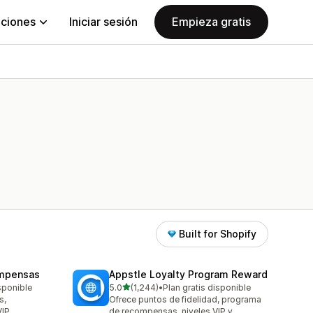
aciones
Iniciar sesión
Empieza gratis
Built for Shopify
ompensas
Appstle Loyalty Program Reward
de 5 estrellas
isponible
5.0
(1,244)
•
Plan gratis disponible
1244 reseñas en total
s,
Ofrece puntos de fidelidad, programa
VIP
de recompensas, niveles VIP y