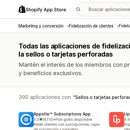
Shopify App Store
Marketing y conversión
Fidelización de clientes
Fidel
Todas las aplicaciones de fideliza
la sellos o tarjetas perforadas
Mantén el interés de los miembros con p
y beneficios exclusivos.
390 aplicaciones con
Sellos o tarjetas perfora
Appstle℠ Subscriptions App
Up
de 5 estrellas
5.0
(8,110)
•
Plan gratis disponible
4.9
8110 reseñas en total
359
Retén clientes con suscripciones, cajas
Imp
de suscripción y paquetes
ref