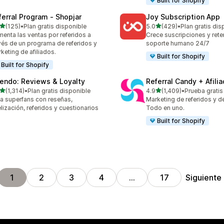
Built for Shopify
ferral Program ‑ Shopjar
Joy Subscription App
de 5 estrellas
de 5 estrellas
(125)
•
Plan gratis disponible
5.0
(429)
•
Plan gratis dis
 reseñas en total
429 reseñas en total
enta las ventas por referidos a
Crece suscripciones y ret
vés de un programa de referidos y
soporte humano 24/7
keting de afiliados.
Built for Shopify
Built for Shopify
endo: Reviews & Loyalty
Referral Candy + Afili
de 5 estrellas
de 5 estrellas
(1,314)
•
Plan gratis disponible
4.9
(1,409)
•
Prueba gratis
4 reseñas en total
1409 reseñas en total
a superfans con reseñas,
Marketing de referidos y de 
elización, referidos y cuestionarios
Todo en uno.
Built for Shopify
Siguiente
1
2
3
4
…
17