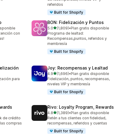
referidos
Built for Shopify
p
BON: Fidelización y Puntos
de 5 estrellas
isponible
5.0
(1,809)
•
Plan gratis disponible
1809 reseñas en total
etención con
Programa de lealtad:
as!
Recompensas,puntos, referidos y
membresía
Built for Shopify
elización
Joy: Recompensas y Lealtad
de 5 estrellas
4.9
(1,696)
•
Plan gratis disponible
1696 reseñas en total
zación para
Fidelización, puntos, recompensas,
niveles VIP y membresía
Built for Shopify
ewards
Rivo: Loyalty Program, Rewards
de 5 estrellas
4.8
(1,389)
•
Plan gratis disponible
1389 reseñas en total
 de crédito
Retén a tus clientes con fidelidad,
 las compras
recompensas, referidos y cuentas
Built for Shopify