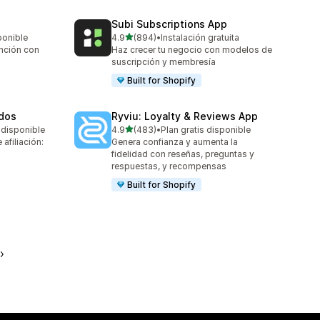
Subi Subscriptions App
de 5 estrellas
ponible
4.9
(894)
•
Instalación gratuita
894 reseñas en total
ención con
Haz crecer tu negocio con modelos de
suscripción y membresía
Built for Shopify
ados
Ryviu: Loyalty & Reviews App
de 5 estrellas
 disponible
4.9
(483)
•
Plan gratis disponible
483 reseñas en total
afiliación:
Genera confianza y aumenta la
fidelidad con reseñas, preguntas y
respuestas, y recompensas
Built for Shopify