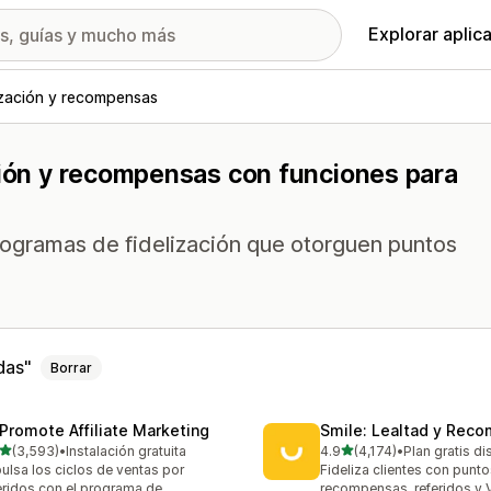
Explorar aplic
ización y recompensas
ción y recompensas con funciones para
rogramas de fidelización que otorguen puntos
das
Borrar
Promote Affiliate Marketing
Smile: Lealtad y Rec
de 5 estrellas
de 5 estrellas
(3,593)
•
Instalación gratuita
4.9
(4,174)
•
Plan gratis d
3 reseñas en total
4174 reseñas en total
ulsa los ciclos de ventas por
Fideliza clientes con punto
eridos con el programa de
recompensas, referidos y 