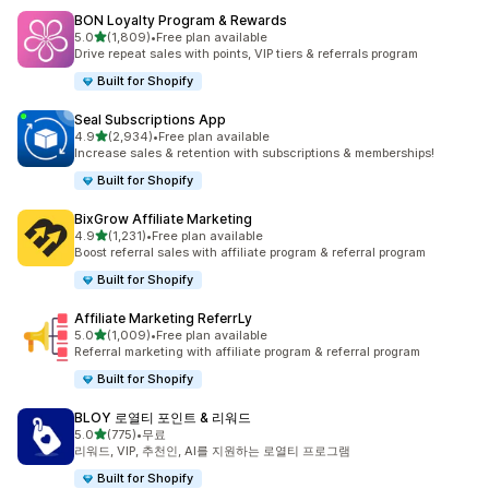
BON Loyalty Program & Rewards
별 5개 중
5.0
(1,809)
•
Free plan available
총 리뷰 1809개
Drive repeat sales with points, VIP tiers & referrals program
Built for Shopify
Seal Subscriptions App
별 5개 중
4.9
(2,934)
•
Free plan available
총 리뷰 2934개
Increase sales & retention with subscriptions & memberships!
Built for Shopify
BixGrow Affiliate Marketing
별 5개 중
4.9
(1,231)
•
Free plan available
총 리뷰 1231개
Boost referral sales with affiliate program & referral program
Built for Shopify
Affiliate Marketing ReferrLy
별 5개 중
5.0
(1,009)
•
Free plan available
총 리뷰 1009개
Referral marketing with affiliate program & referral program
Built for Shopify
BLOY 로열티 포인트 & 리워드
별 5개 중
5.0
(775)
•
무료
총 리뷰 775개
리워드, VIP, 추천인, AI를 지원하는 로열티 프로그램
Built for Shopify