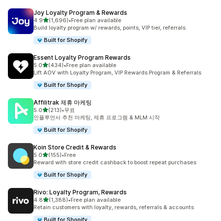
Joy Loyalty Program & Rewards
별 5개 중
4.9
(1,696)
•
Free plan available
총 리뷰 1696개
Build loyalty program w/ rewards, points, VIP tier, referrals
Built for Shopify
Essent Loyalty Program Rewards
별 5개 중
5.0
(434)
•
Free plan available
총 리뷰 434개
Lift AOV with Loyalty Program, VIP Rewards Program & Referrals
Built for Shopify
Affilitrak 제휴 마케팅
별 5개 중
5.0
(213)
•
무료
총 리뷰 213개
인플루언서 추천 마케팅, 제휴 프로그램 & MLM 시작
Built for Shopify
Koin Store Credit & Rewards
별 5개 중
5.0
(155)
•
Free
총 리뷰 155개
Reward with store credit cashback to boost repeat purchases
Built for Shopify
Rivo: Loyalty Program, Rewards
별 5개 중
4.8
(1,388)
•
Free plan available
총 리뷰 1388개
Retain customers with loyalty, rewards, referrals & accounts
Built for Shopify