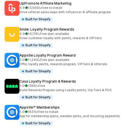
UpPromote Affiliate Marketing
별 5개 중
4.9
(3,589)
•
Free to install
총 리뷰 3589개
Drive referral sales loops with influencer & affiliate program
Built for Shopify
Smile: Loyalty Program Rewards
별 5개 중
4.9
(4,174)
•
Free plan available
총 리뷰 4174개
Grow customer loyalty with points, rewards & VIP tiers
Built for Shopify
Appstle Loyalty Program Reward
별 5개 중
5.0
(1,243)
•
Free plan available
총 리뷰 1243개
Offer loyalty points, rewards program, VIP tiers & referrals
Built for Shopify
Casa Loyalty Program & Rewards
별 5개 중
5.0
(386)
•
Free
총 리뷰 386개
Build Rewards Program using Loyalty points, Vip Tiers & POS.
Built for Shopify
Appstle℠ Memberships
별 5개 중
5.0
(831)
•
Free to install
총 리뷰 831개
App for membership plans, member perks, and recurring payments
Built for Shopify