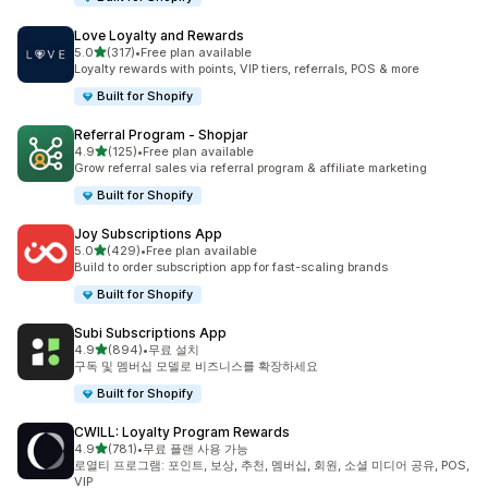
Love Loyalty and Rewards
별 5개 중
5.0
(317)
•
Free plan available
총 리뷰 317개
Loyalty rewards with points, VIP tiers, referrals, POS & more
Built for Shopify
Referral Program ‑ Shopjar
별 5개 중
4.9
(125)
•
Free plan available
총 리뷰 125개
Grow referral sales via referral program & affiliate marketing
Built for Shopify
Joy Subscriptions App
별 5개 중
5.0
(429)
•
Free plan available
총 리뷰 429개
Build to order subscription app for fast-scaling brands
Built for Shopify
Subi Subscriptions App
별 5개 중
4.9
(894)
•
무료 설치
총 리뷰 894개
구독 및 멤버십 모델로 비즈니스를 확장하세요
Built for Shopify
CWILL: Loyalty Program Rewards
별 5개 중
4.9
(781)
•
무료 플랜 사용 가능
총 리뷰 781개
로열티 프로그램: 포인트, 보상, 추천, 멤버십, 회원, 소셜 미디어 공유, POS,
VIP