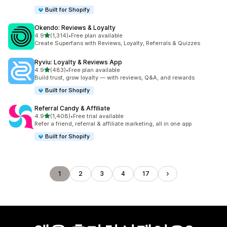
Built for Shopify
Okendo: Reviews & Loyalty
별 5개 중
4.9
(1,314)
•
Free plan available
총 리뷰 1314개
Create Superfans with Reviews, Loyalty, Referrals & Quizzes
Ryviu: Loyalty & Reviews App
별 5개 중
4.9
(483)
•
Free plan available
총 리뷰 483개
Build trust, grow loyalty — with reviews, Q&A, and rewards
Built for Shopify
Referral Candy & Affiliate
별 5개 중
4.9
(1,408)
•
Free trial available
총 리뷰 1408개
Refer a friend, referral & affiliate marketing, all in one app
Built for Shopify
1
2
3
4
17