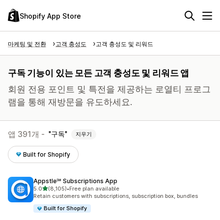
Shopify App Store
마케팅 및 전환
고객 충성도
고객 충성도 및 리워드
구독 기능이 있는 모든 고객 충성도 및 리워드 앱
회원 전용 포인트 및 특전을 제공하는 로열티 프로그
램을 통해 재방문을 유도하세요.
앱 391개 -
구독
지우기
Built for Shopify
Appstle℠ Subscriptions App
별 5개 중
5.0
(8,105)
•
Free plan available
총 리뷰 8105개
Retain customers with subscriptions, subscription box, bundles
Built for Shopify