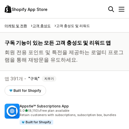
Shopify App Store
마케팅 및 전환
고객 충성도
고객 충성도 및 리워드
구독 기능이 있는 모든 고객 충성도 및 리워드 앱
회원 전용 포인트 및 특전을 제공하는 로열티 프로그
램을 통해 재방문을 유도하세요.
앱 391개 -
구독
지우기
Built for Shopify
Appstle℠ Subscriptions App
별 5개 중
5.0
(8,110)
•
Free plan available
총 리뷰 8110개
Retain customers with subscriptions, subscription box, bundles
Built for Shopify