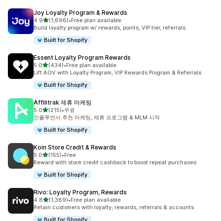
Joy Loyalty Program & Rewards
별 5개 중
4.9
(1,696)
•
Free plan available
총 리뷰 1696개
Build loyalty program w/ rewards, points, VIP tier, referrals
Built for Shopify
Essent Loyalty Program Rewards
별 5개 중
5.0
(434)
•
Free plan available
총 리뷰 434개
Lift AOV with Loyalty Program, VIP Rewards Program & Referrals
Built for Shopify
Affilitrak 제휴 마케팅
별 5개 중
5.0
(215)
•
무료
총 리뷰 215개
인플루언서 추천 마케팅, 제휴 프로그램 & MLM 시작
Built for Shopify
Koin Store Credit & Rewards
별 5개 중
5.0
(155)
•
Free
총 리뷰 155개
Reward with store credit cashback to boost repeat purchases
Built for Shopify
Rivo: Loyalty Program, Rewards
별 5개 중
4.8
(1,389)
•
Free plan available
총 리뷰 1389개
Retain customers with loyalty, rewards, referrals & accounts
Built for Shopify