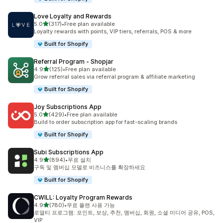
Love Loyalty and Rewards
별 5개 중
5.0
(317)
•
Free plan available
총 리뷰 317개
Loyalty rewards with points, VIP tiers, referrals, POS & more
Built for Shopify
Referral Program ‑ Shopjar
별 5개 중
4.9
(125)
•
Free plan available
총 리뷰 125개
Grow referral sales via referral program & affiliate marketing
Built for Shopify
Joy Subscriptions App
별 5개 중
5.0
(429)
•
Free plan available
총 리뷰 429개
Build to order subscription app for fast-scaling brands
Built for Shopify
Subi Subscriptions App
별 5개 중
4.9
(894)
•
무료 설치
총 리뷰 894개
구독 및 멤버십 모델로 비즈니스를 확장하세요
Built for Shopify
CWILL: Loyalty Program Rewards
별 5개 중
4.9
(780)
•
무료 플랜 사용 가능
총 리뷰 780개
로열티 프로그램: 포인트, 보상, 추천, 멤버십, 회원, 소셜 미디어 공유, POS,
VIP