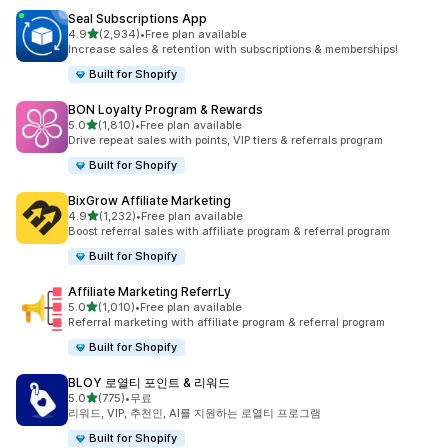
Seal Subscriptions App
별 5개 중
4.9
(2,934)
•
Free plan available
총 리뷰 2934개
Increase sales & retention with subscriptions & memberships!
Built for Shopify
BON Loyalty Program & Rewards
별 5개 중
5.0
(1,810)
•
Free plan available
총 리뷰 1810개
Drive repeat sales with points, VIP tiers & referrals program
Built for Shopify
BixGrow Affiliate Marketing
별 5개 중
4.9
(1,232)
•
Free plan available
총 리뷰 1232개
Boost referral sales with affiliate program & referral program
Built for Shopify
Affiliate Marketing ReferrLy
별 5개 중
5.0
(1,010)
•
Free plan available
총 리뷰 1010개
Referral marketing with affiliate program & referral program
Built for Shopify
BLOY 로열티 포인트 & 리워드
별 5개 중
5.0
(775)
•
무료
총 리뷰 775개
리워드, VIP, 추천인, AI를 지원하는 로열티 프로그램
Built for Shopify