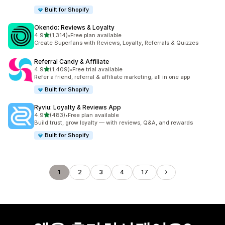
Built for Shopify
Okendo: Reviews & Loyalty
별 5개 중
4.9
(1,314)
•
Free plan available
총 리뷰 1314개
Create Superfans with Reviews, Loyalty, Referrals & Quizzes
Referral Candy & Affiliate
별 5개 중
4.9
(1,409)
•
Free trial available
총 리뷰 1409개
Refer a friend, referral & affiliate marketing, all in one app
Built for Shopify
Ryviu: Loyalty & Reviews App
별 5개 중
4.9
(483)
•
Free plan available
총 리뷰 483개
Build trust, grow loyalty — with reviews, Q&A, and rewards
Built for Shopify
1
2
3
4
17