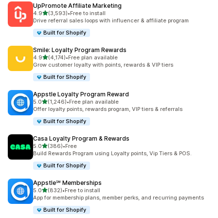
UpPromote Affiliate Marketing
별 5개 중
4.9
(3,593)
•
Free to install
총 리뷰 3593개
Drive referral sales loops with influencer & affiliate program
Built for Shopify
Smile: Loyalty Program Rewards
별 5개 중
4.9
(4,174)
•
Free plan available
총 리뷰 4174개
Grow customer loyalty with points, rewards & VIP tiers
Built for Shopify
Appstle Loyalty Program Reward
별 5개 중
5.0
(1,246)
•
Free plan available
총 리뷰 1246개
Offer loyalty points, rewards program, VIP tiers & referrals
Built for Shopify
Casa Loyalty Program & Rewards
별 5개 중
5.0
(386)
•
Free
총 리뷰 386개
Build Rewards Program using Loyalty points, Vip Tiers & POS.
Built for Shopify
Appstle℠ Memberships
별 5개 중
5.0
(832)
•
Free to install
총 리뷰 832개
App for membership plans, member perks, and recurring payments
Built for Shopify