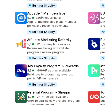
Built for Shopify
Appstle℠ Memberships
BO
de 5 estrelas
5,0
(830)
•
Free to install
5,0
830 total de avaliações
180
App for membership plans, member
Dri
perks, and recurring payments
& r
Built for Shopify
Affiliate Marketing ReferrLy
BL
de 5 estrelas
5,0
(1.010)
•
Free plan available
5,0
1010 total de avaliações
772
Referral marketing with affiliate
Cus
program & referral program
pro
Built for Shopify
Joy Loyalty Program & Rewards
Aff
de 5 estrelas
4,9
(1.696)
•
Free plan available
5,0
1696 total de avaliações
214
Build loyalty program w/ rewards,
Run
points, VIP tier, referrals
ref
Built for Shopify
Referral Program ‑ Shopjar
Jo
de 5 estrelas
4,9
(124)
•
Free plan available
5,0
124 total de avaliações
429
Grow referral sales via referral program
Sub
& affiliate marketing
wit