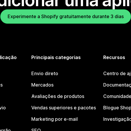
dicionar uma apl
Experimente a Shopify gratuitamente durante 3 dias
licação
Principais categorias
Recursos
Envio direto
Centro de a
os
Mercados
Documentaç
Avaliações de produtos
Comunidade
vio
Vendas superiores e pacotes
Blogue Shop
Marketing por e-mail
Investigaçã
ersão
SEO