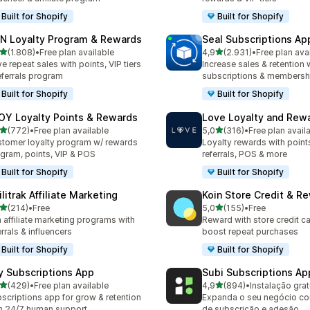
Built for Shopify
Built for Shopify
N Loyalty Program & Rewards
Seal Subscriptions Ap
de 5 estrelas
de 5 estrelas
(1.808)
•
Free plan available
4,9
(2.931)
•
Free plan ava
8 total de avaliações
2931 total de avaliações
ve repeat sales with points, VIP tiers
Increase sales & retention 
eferrals program
subscriptions & membersh
Built for Shopify
Built for Shopify
OY Loyalty Points & Rewards
Love Loyalty and Rew
de 5 estrelas
de 5 estrelas
(772)
•
Free plan available
5,0
(316)
•
Free plan avail
 total de avaliações
316 total de avaliações
tomer loyalty program w/ rewards
Loyalty rewards with points,
gram, points, VIP & POS
referrals, POS & more
Built for Shopify
Built for Shopify
ilitrak Affiliate Marketing
Koin Store Credit & R
de 5 estrelas
de 5 estrelas
(214)
•
Free
5,0
(155)
•
Free
 total de avaliações
155 total de avaliações
 affiliate marketing programs with
Reward with store credit c
errals & influencers
boost repeat purchases
Built for Shopify
Built for Shopify
y Subscriptions App
Subi Subscriptions Ap
de 5 estrelas
de 5 estrelas
(429)
•
Free plan available
4,9
(894)
•
Instalação grat
 total de avaliações
894 total de avaliações
scriptions app for grow & retention
Expanda o seu negócio c
h 24/7 human support
de subscrição e adesão