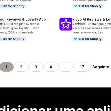
Built for Shopify
Built for Shopify
viu: Reviews & Loyalty App
Rivyo AI Reviews & Lo
de 5 estrelas
de 5 estrelas
(483)
•
Free plan available
4,9
(891)
•
Instalação grat
 total de avaliações
891 total de avaliações
ld trust, grow loyalty — with
Recolha avaliações ilimita
iews, Q&A, and rewards
com recomendações
Built for Shopify
Built for Shopify
Seguinte
1
2
3
4
…
17