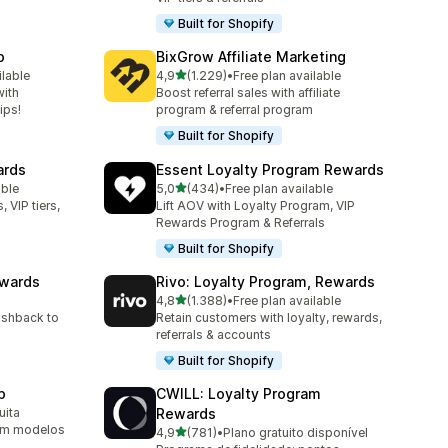
Built for Shopify
p
BixGrow Affiliate Marketing
de 5 estrelas
ilable
4,9
(1.229)
•
Free plan available
1229 total de avaliações
with
Boost referral sales with affiliate
ips!
program & referral program
Built for Shopify
ards
Essent Loyalty Program Rewards
de 5 estrelas
able
5,0
(434)
•
Free plan available
434 total de avaliações
 VIP tiers,
Lift AOV with Loyalty Program, VIP
Rewards Program & Referrals
Built for Shopify
ewards
Rivo: Loyalty Program, Rewards
de 5 estrelas
4,8
(1.388)
•
Free plan available
1388 total de avaliações
ashback to
Retain customers with loyalty, rewards,
referrals & accounts
Built for Shopify
p
CWILL: Loyalty Program
uita
Rewards
om modelos
de 5 estrelas
4,9
(781)
•
Plano gratuito disponível
781 total de avaliações