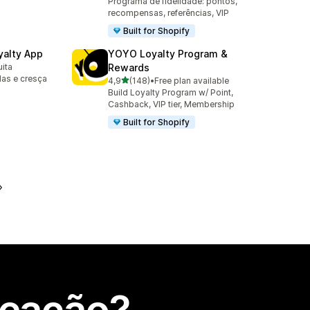
Programa de fidelidade: pontos,
recompensas, referências, VIP
Built for Shopify
yalty App
YOYO Loyalty Program &
uita
Rewards
das e cresça
de 5 estrelas
4,9
(148)
•
Free plan available
148 total de avaliações
Build Loyalty Program w/ Point,
Cashback, VIP tier, Membership
Built for Shopify