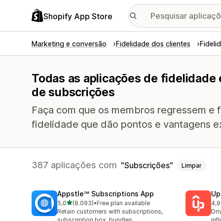
Shopify App Store
Marketing e conversão
Fidelidade dos clientes
Fideli
Todas as aplicações de fidelidad
de subscrições
Faça com que os membros regressem e 
fidelidade que dão pontos e vantagens ex
387 aplicações com
Subscrições
Limpar
Appstle℠ Subscriptions App
Up
de 5 estrelas
5,0
(8.093)
•
Free plan available
4,9
8093 total de avaliações
358
Retain customers with subscriptions,
Dri
subscription box, bundles
inf