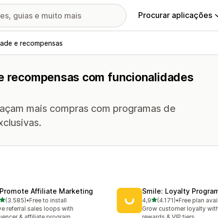
Procurar aplicações
dade e recompensas
e e recompensas com funcionalidades
façam mais compras com programas de
clusivas.
Promote Affiliate Marketing
Smile: Loyalty Progr
de 5 estrelas
de 5 estrelas
(3.585)
•
Free to install
4,9
(4.171)
•
Free plan avai
5 total de avaliações
4171 total de avaliações
ve referral sales loops with
Grow customer loyalty with
luencer & affiliate program
rewards & VIP tiers