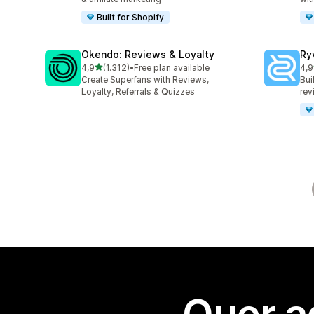
Built for Shopify
Okendo: Reviews & Loyalty
Ry
de 5 estrelas
4,9
(1.312)
•
Free plan available
4,9
1312 total de avaliações
483
Create Superfans with Reviews,
Bui
Loyalty, Referrals & Quizzes
rev