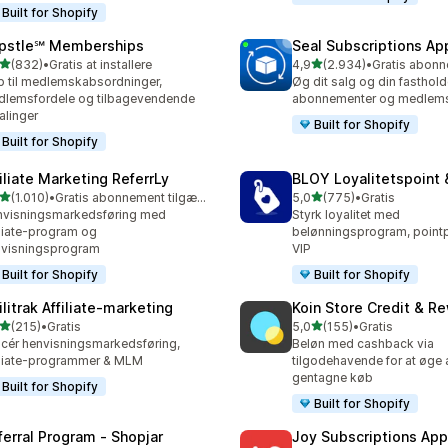
Built for Shopify
pstle℠ Memberships
Seal Subscriptions Ap
ud af 5 stjerner
ud af 5 stjerner
(832)
•
Gratis at installere
4,9
(2.934)
•
 anmeldelser i alt
2934 anmeldelser i alt
 til medlemskabsordninger,
Øg dit salg og din fasthol
lemsfordele og tilbagevendende
abonnementer og medlems
alinger
Built for Shopify
Built for Shopify
filiate Marketing ReferrLy
BLOY Loyalitetspoint 
ud af 5 stjerner
ud af 5 stjerner
(1.010)
•
Gratis abonnement tilgængeligt
5,0
(775)
•
Gratis
0 anmeldelser i alt
775 anmeldelser i alt
visningsmarkedsføring med
Styrk loyalitet med
iliate-program og
belønningsprogram, point
visningsprogram
VIP
Built for Shopify
Built for Shopify
ilitrak Affiliate‑marketing
Koin Store Credit & R
ud af 5 stjerner
ud af 5 stjerner
(215)
•
Gratis
5,0
(155)
•
Gratis
 anmeldelser i alt
155 anmeldelser i alt
cér henvisningsmarkedsføring,
Beløn med cashback via
iliate-programmer & MLM
tilgodehavende for at øge a
gentagne køb
Built for Shopify
Built for Shopify
ferral Program ‑ Shopjar
Joy Subscriptions App