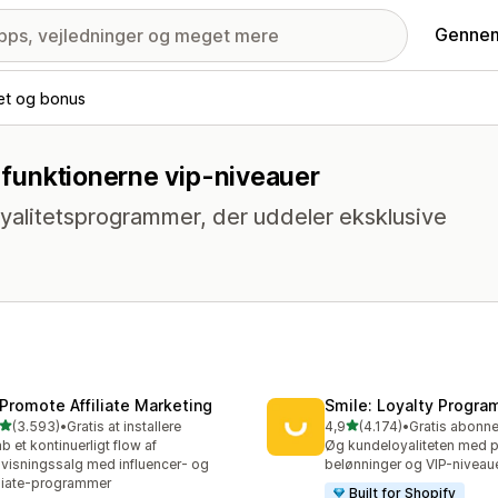
Gennem
tet og bonus
d funktionerne vip-niveauer
yalitetsprogrammer, der uddeler eksklusive
Promote Affiliate Marketing
Smile: Loyalty Progr
ud af 5 stjerner
ud af 5 stjerner
(3.593)
•
Gratis at installere
4,9
(4.174)
•
3 anmeldelser i alt
4174 anmeldelser i alt
b et kontinuerligt flow af
Øg kundeloyaliteten med p
visningssalg med influencer- og
belønninger og VIP-niveau
iliate-programmer
Built for Shopify