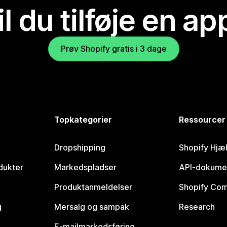
il du tilføje en ap
Prøv Shopify gratis i 3 dage
Topkategorier
Ressourcer
Dropshipping
Shopify Hjæ
dukter
Markedspladser
API-dokume
Produktanmeldelser
Shopify Co
g
Mersalg og sampak
Research
E-mailmarkedsføring