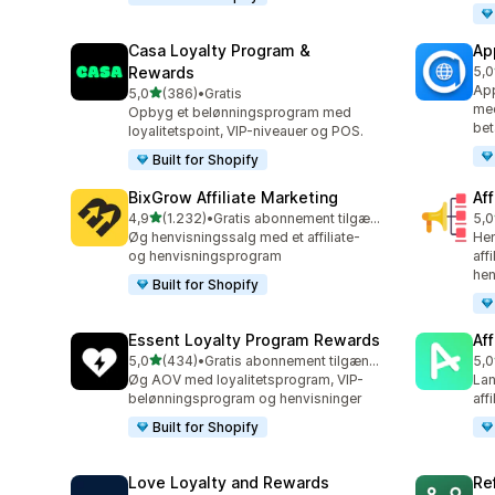
Casa Loyalty Program &
Ap
Rewards
5,0
832
App
ud af 5 stjerner
5,0
(386)
•
Gratis
386 anmeldelser i alt
med
Opbyg et belønningsprogram med
bet
loyalitetspoint, VIP-niveauer og POS.
Built for Shopify
BixGrow Affiliate Marketing
Af
ud af 5 stjerner
4,9
(1.232)
•
Gratis abonnement tilgængeligt
5,0
1232 anmeldelser i alt
101
Øg henvisningssalg med et affiliate-
Hen
og henvisningsprogram
aff
hen
Built for Shopify
Essent Loyalty Program Rewards
Aff
ud af 5 stjerner
5,0
(434)
•
Gratis abonnement tilgængeligt
5,0
434 anmeldelser i alt
215
Øg AOV med loyalitetsprogram, VIP-
Lan
belønningsprogram og henvisninger
aff
Built for Shopify
Love Loyalty and Rewards
Re