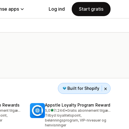
se apps
Log ind
Start gratis
Built for Shopify
am Rewards
Appstle Loyalty Program Reward
ud af 5 stjerner
Gratis abonnement tilgængeligt
5,0
(1.244)
•
Gratis abonnement tilgængeligt
1244 anmeldelser i alt
oint,
Tilbyd loyalitetspoint,
er
belønningsprogram, VIP-niveauer og
henvisninger