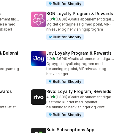
Built for Shopify
p
BON Loyalty Program & Rewards
ud af 5 stjerner
Gratis abonnement tilgængeligt
5,0
(1.809)
•
Gratis abonnement tilgængeligt
1809 anmeldelser i alt
delse med
Øg det gentagne salg med point, VIP-
kaber!
niveauer og henvisningsprogram
Built for Shopify
& Belønni
Joy Loyalty Program & Rewards
ud af 5 stjerner
4,9
(1.696)
•
Gratis abonnement tilgængeligt
1696 anmeldelser i alt
Opbyg et loyalitetsprogram med
program og
belønninger, point, VIP-niveauer og
henvisninger
Built for Shopify
ewards
Rivo: Loyalty Program, Rewards
ud af 5 stjerner
4,8
(1.389)
•
Gratis abonnement tilgængeligt
1389 anmeldelser i alt
Fasthold kunder med loyalitet,
ntallet af
belønninger, henvisninger og konti
Built for Shopify
Subi Subscriptions App