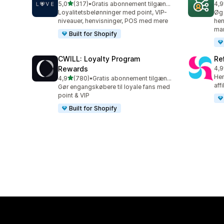
ud af 5 stjerner
5,0
(317)
•
Gratis abonnement tilgængeligt
4,9
317 anmeldelser i alt
125
Loyalitetsbelønninger med point, VIP-
Øg 
niveauer, henvisninger, POS med mere
hen
mar
Built for Shopify
CWILL: Loyalty Program
Ref
Rewards
4,9
140
Hen
ud af 5 stjerner
4,9
(780)
•
Gratis abonnement tilgængeligt
780 anmeldelser i alt
aff
Gør engangskøbere til loyale fans med
point & VIP
Built for Shopify