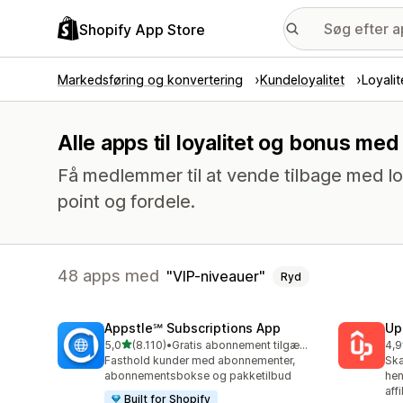
Shopify App Store
Markedsføring og konvertering
Kundeloyalitet
Loyali
Alle apps til loyalitet og bonus me
Få medlemmer til at vende tilbage med lo
point og fordele.
48 apps med
VIP-niveauer
Ryd
Appstle℠ Subscriptions App
Up
ud af 5 stjerner
5,0
(8.110)
•
Gratis abonnement tilgængeligt
4,9
8110 anmeldelser i alt
359
Fasthold kunder med abonnementer,
Ska
abonnementsbokse og pakketilbud
hen
aff
Built for Shopify