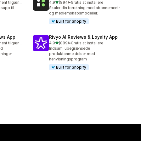
ud af 5 stjerner
Gratis abonnement tilgængeligt
4,9
(894)
•
Gratis at installere
894 anmeldelser i alt
app til
Skaler din forretning med abonnement-
og medlemskabsmodeller.
Built for Shopify
ews App
Rivyo AI Reviews & Loyalty App
ud af 5 stjerner
Gratis abonnement tilgængeligt
4,9
(889)
•
Gratis at installere
889 anmeldelser i alt
ed
Indsaml ubegrænsede
nninger
produktanmeldelser med
henvisningsprogram
Built for Shopify