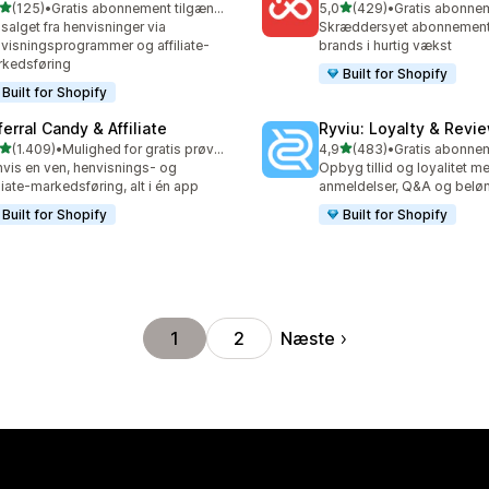
ud af 5 stjerner
ud af 5 stjerner
(125)
•
Gratis abonnement tilgængeligt
5,0
(429)
•
 anmeldelser i alt
429 anmeldelser i alt
salget fra henvisninger via
Skræddersyet abonnements
visningsprogrammer og affiliate-
brands i hurtig vækst
kedsføring
Built for Shopify
Built for Shopify
erral Candy & Affiliate
Ryviu: Loyalty & Revi
ud af 5 stjerner
ud af 5 stjerner
(1.409)
•
Mulighed for gratis prøveperiode
4,9
(483)
•
9 anmeldelser i alt
483 anmeldelser i alt
vis en ven, henvisnings- og
Opbyg tillid og loyalitet m
iliate-markedsføring, alt i én app
anmeldelser, Q&A og belø
Built for Shopify
Built for Shopify
Næste
1
2