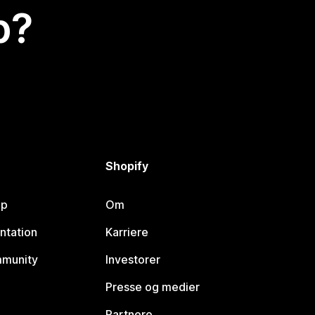
p?
Shopify
lp
Om
ntation
Karriere
mmunity
Investorer
Presse og medier
Partnere