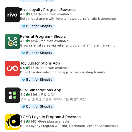
Rivo: Loyalty Program, Rewards
별 5개 중
4.8
(1,387)
•
Free plan available
총 리뷰 1387개
Retain customers with loyalty, rewards, referrals & accounts
Built for Shopify
Referral Program ‑ Shopjar
별 5개 중
4.9
(125)
•
Free plan available
총 리뷰 125개
Grow referral sales via referral program & affiliate marketing
Built for Shopify
Joy Subscriptions App
별 5개 중
5.0
(430)
•
Free plan available
총 리뷰 430개
Build to order subscription app for fast-scaling brands
Built for Shopify
Subi Subscriptions App
별 5개 중
4.9
(896)
•
무료 설치
총 리뷰 896개
구독 및 멤버십 모델로 비즈니스를 확장하세요
Built for Shopify
YOYO Loyalty Program & Rewards
별 5개 중
4.9
(148)
•
Free plan available
총 리뷰 148개
Build Loyalty Program w/ Point, Cashback, VIP tier, Membership