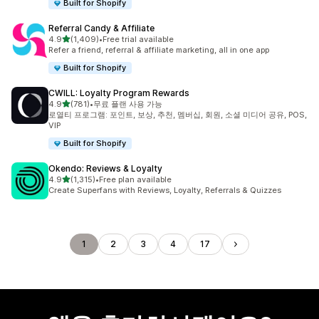
Built for Shopify
Referral Candy & Affiliate
별 5개 중
4.9
(1,409)
•
Free trial available
총 리뷰 1409개
Refer a friend, referral & affiliate marketing, all in one app
Built for Shopify
CWILL: Loyalty Program Rewards
별 5개 중
4.9
(781)
•
무료 플랜 사용 가능
총 리뷰 781개
로열티 프로그램: 포인트, 보상, 추천, 멤버십, 회원, 소셜 미디어 공유, POS,
VIP
Built for Shopify
Okendo: Reviews & Loyalty
별 5개 중
4.9
(1,315)
•
Free plan available
총 리뷰 1315개
Create Superfans with Reviews, Loyalty, Referrals & Quizzes
1
2
3
4
17