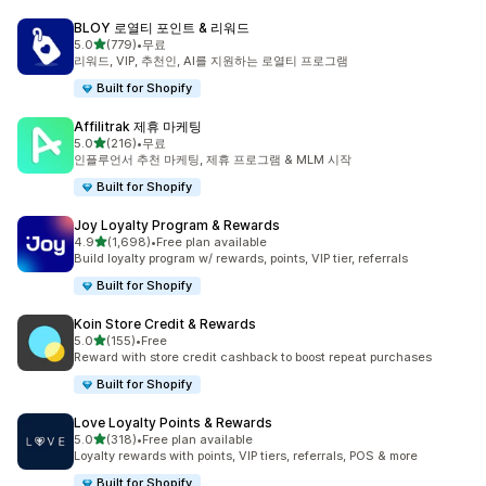
BLOY 로열티 포인트 & 리워드
별 5개 중
5.0
(779)
•
무료
총 리뷰 779개
리워드, VIP, 추천인, AI를 지원하는 로열티 프로그램
Built for Shopify
Affilitrak 제휴 마케팅
별 5개 중
5.0
(216)
•
무료
총 리뷰 216개
인플루언서 추천 마케팅, 제휴 프로그램 & MLM 시작
Built for Shopify
Joy Loyalty Program & Rewards
별 5개 중
4.9
(1,698)
•
Free plan available
총 리뷰 1698개
Build loyalty program w/ rewards, points, VIP tier, referrals
Built for Shopify
Koin Store Credit & Rewards
별 5개 중
5.0
(155)
•
Free
총 리뷰 155개
Reward with store credit cashback to boost repeat purchases
Built for Shopify
Love Loyalty Points & Rewards
별 5개 중
5.0
(318)
•
Free plan available
총 리뷰 318개
Loyalty rewards with points, VIP tiers, referrals, POS & more
Built for Shopify