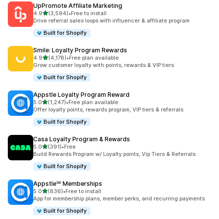
UpPromote Affiliate Marketing
별 5개 중
4.9
(3,594)
•
Free to install
총 리뷰 3594개
Drive referral sales loops with influencer & affiliate program
Built for Shopify
Smile: Loyalty Program Rewards
별 5개 중
4.9
(4,178)
•
Free plan available
총 리뷰 4178개
Grow customer loyalty with points, rewards & VIP tiers
Built for Shopify
Appstle Loyalty Program Reward
별 5개 중
5.0
(1,247)
•
Free plan available
총 리뷰 1247개
Offer loyalty points, rewards program, VIP tiers & referrals
Built for Shopify
Casa Loyalty Program & Rewards
별 5개 중
5.0
(391)
•
Free
총 리뷰 391개
Build Rewards Program w/ Loyalty points, Vip Tiers & Referrals
Built for Shopify
Appstle℠ Memberships
별 5개 중
5.0
(836)
•
Free to install
총 리뷰 836개
App for membership plans, member perks, and recurring payments
Built for Shopify