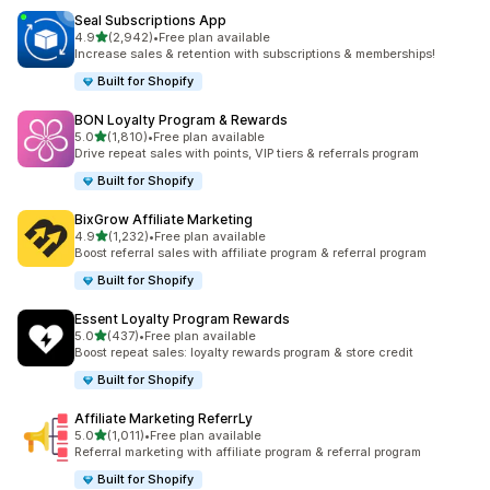
Seal Subscriptions App
별 5개 중
4.9
(2,942)
•
Free plan available
총 리뷰 2942개
Increase sales & retention with subscriptions & memberships!
Built for Shopify
BON Loyalty Program & Rewards
별 5개 중
5.0
(1,810)
•
Free plan available
총 리뷰 1810개
Drive repeat sales with points, VIP tiers & referrals program
Built for Shopify
BixGrow Affiliate Marketing
별 5개 중
4.9
(1,232)
•
Free plan available
총 리뷰 1232개
Boost referral sales with affiliate program & referral program
Built for Shopify
Essent Loyalty Program Rewards
별 5개 중
5.0
(437)
•
Free plan available
총 리뷰 437개
Boost repeat sales: loyalty rewards program & store credit
Built for Shopify
Affiliate Marketing ReferrLy
별 5개 중
5.0
(1,011)
•
Free plan available
총 리뷰 1011개
Referral marketing with affiliate program & referral program
Built for Shopify