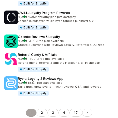
Built for Shopify
CWILL: Loyalty Program Rewards
na 5 gwiazdek
4,9
(780)
•
Bezpłatny plan jest dostępny
Łączna liczba recenzji: 780
Zamień kupujących w lojalnych fanów z punktami & VIP
Built for Shopify
Okendo: Reviews & Loyalty
na 5 gwiazdek
4,9
(1 314)
•
Free plan available
Łączna liczba recenzji: 1314
Create Superfans with Reviews, Loyalty, Referrals & Quizzes
Referral Candy & Affiliate
na 5 gwiazdek
4,9
(1 409)
•
Free trial available
Łączna liczba recenzji: 1409
Refer a friend, referral & affiliate marketing, all in one app
Built for Shopify
Ryviu: Loyalty & Reviews App
na 5 gwiazdek
4,9
(483)
•
Free plan available
Łączna liczba recenzji: 483
Build trust, grow loyalty — with reviews, Q&A, and rewards
Built for Shopify
1
2
3
4
17