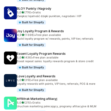
BLOY Punkty i Nagrody
na 5 gwiazdek
5,0
(776)
•
Gratis
Łączna liczba recenzji: 776
Zwiększ lojalność dzięki punktom, nagrodom i VIP
Built for Shopify
Joy Loyalty Program & Rewards
na 5 gwiazdek
4,9
(1 698)
•
Free plan available
Łączna liczba recenzji: 1698
Build loyalty program w/ rewards, points, VIP tier, referrals
Built for Shopify
Essent Loyalty Program Rewards
na 5 gwiazdek
5,0
(436)
•
Free plan available
Łączna liczba recenzji: 436
Boost repeat sales: loyalty rewards program & store credit
Built for Shopify
Love Loyalty and Rewards
na 5 gwiazdek
5,0
(318)
•
Free plan available
Łączna liczba recenzji: 318
Loyalty rewards with points, VIP tiers, referrals, POS & more
Built for Shopify
Affilitrak Marketing afiliacyj
na 5 gwiazdek
5,0
(215)
•
Gratis
Łączna liczba recenzji: 215
Uruchom marketing polecający, programy afiliacyjne & MLM