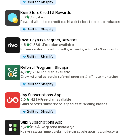
Built for Shopify
Koin Store Credit & Rewards
na 5 gwiazdek
5,0
(155)
•
Free
Łączna liczba recenzji: 155
Reward with store credit cashback to boost repeat purchases
Built for Shopify
Rivo: Loyalty Program, Rewards
na 5 gwiazdek
4,8
(1 389)
•
Free plan available
Łączna liczba recenzji: 1389
Retain customers with loyalty, rewards, referrals & accounts
Built for Shopify
Referral Program ‑ Shopjar
na 5 gwiazdek
4,9
(125)
•
Free plan available
Łączna liczba recenzji: 125
Grow referral sales via referral program & affiliate marketing
Built for Shopify
Joy Subscriptions App
na 5 gwiazdek
5,0
(429)
•
Free plan available
Łączna liczba recenzji: 429
Build to order subscription app for fast-scaling brands
Built for Shopify
Subi Subscriptions App
na 5 gwiazdek
4,9
(895)
•
Bezpłatna instalacja
Łączna liczba recenzji: 895
Rozwiń swoją firmę dzięki modelom subskrypcji i członkostwa