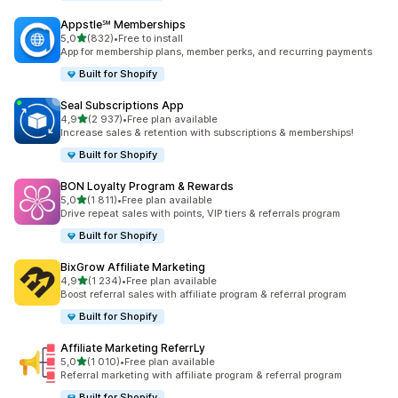
Appstle℠ Memberships
na 5 gwiazdek
5,0
(832)
•
Free to install
Łączna liczba recenzji: 832
App for membership plans, member perks, and recurring payments
Built for Shopify
Seal Subscriptions App
na 5 gwiazdek
4,9
(2 937)
•
Free plan available
Łączna liczba recenzji: 2937
Increase sales & retention with subscriptions & memberships!
Built for Shopify
BON Loyalty Program & Rewards
na 5 gwiazdek
5,0
(1 811)
•
Free plan available
Łączna liczba recenzji: 1811
Drive repeat sales with points, VIP tiers & referrals program
Built for Shopify
BixGrow Affiliate Marketing
na 5 gwiazdek
4,9
(1 234)
•
Free plan available
Łączna liczba recenzji: 1234
Boost referral sales with affiliate program & referral program
Built for Shopify
Affiliate Marketing ReferrLy
na 5 gwiazdek
5,0
(1 010)
•
Free plan available
Łączna liczba recenzji: 1010
Referral marketing with affiliate program & referral program
Built for Shopify