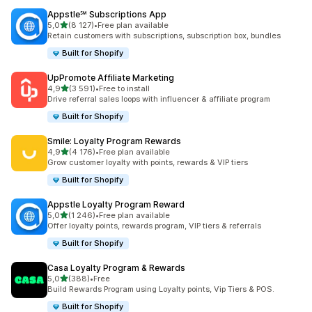
Appstle℠ Subscriptions App
na 5 gwiazdek
5,0
(8 127)
•
Free plan available
Łączna liczba recenzji: 8127
Retain customers with subscriptions, subscription box, bundles
Built for Shopify
UpPromote Affiliate Marketing
na 5 gwiazdek
4,9
(3 591)
•
Free to install
Łączna liczba recenzji: 3591
Drive referral sales loops with influencer & affiliate program
Built for Shopify
Smile: Loyalty Program Rewards
na 5 gwiazdek
4,9
(4 176)
•
Free plan available
Łączna liczba recenzji: 4176
Grow customer loyalty with points, rewards & VIP tiers
Built for Shopify
Appstle Loyalty Program Reward
na 5 gwiazdek
5,0
(1 246)
•
Free plan available
Łączna liczba recenzji: 1246
Offer loyalty points, rewards program, VIP tiers & referrals
Built for Shopify
Casa Loyalty Program & Rewards
na 5 gwiazdek
5,0
(388)
•
Free
Łączna liczba recenzji: 388
Build Rewards Program using Loyalty points, Vip Tiers & POS.
Built for Shopify