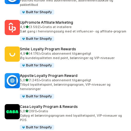
Fasthold kunder med abonnementer, abonnementsbokse og
pakketilbud
Built for Shopify
UpPromote Affiliate Marketing
ud af 5 stjerner
4,9
(3.592)
•
Gratis at installere
3592 anmeldelser i alt
Sæt gang i henvisningssalg med et influencer- og affiliate-program
Built for Shopify
Smile: Loyalty Program Rewards
ud af 5 stjerner
4,9
(4.176)
•
Gratis abonnement tilgængeligt
4176 anmeldelser i alt
Øg kundeloyaliteten med point, belønninger og VIP-niveauer
Built for Shopify
Appstle Loyalty Program Reward
ud af 5 stjerner
5,0
(1.245)
•
Gratis abonnement tilgængeligt
1245 anmeldelser i alt
Tilbyd loyalitetspoint, belønningsprogram, VIP-niveauer og
henvisninger
Built for Shopify
Casa Loyalty Program & Rewards
ud af 5 stjerner
5,0
(391)
•
Gratis
391 anmeldelser i alt
Opbyg et belønningsprogram med loyalitetspoint, VIP-niveauer og
POS.
Built for Shopify