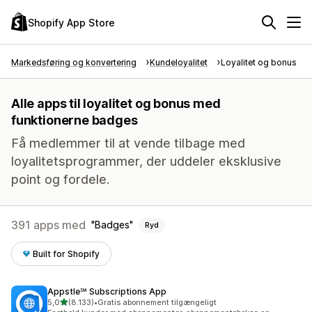
Shopify App Store
Markedsføring og konvertering
Kundeloyalitet
Loyalitet og bonus
Alle apps til loyalitet og bonus med
funktionerne badges
Få medlemmer til at vende tilbage med
loyalitetsprogrammer, der uddeler eksklusive
point og fordele.
391 apps med
Badges
Ryd
Built for Shopify
Appstle℠ Subscriptions App
ud af 5 stjerner
5,0
(8.133)
•
Gratis abonnement tilgængeligt
8133 anmeldelser i alt