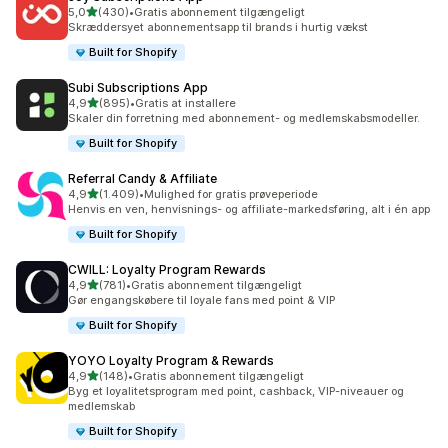
ud af 5 stjerner
5,0
(430)
•
Gratis abonnement tilgængeligt
430 anmeldelser i alt
Skræddersyet abonnementsapp til brands i hurtig vækst
Built for Shopify
Subi Subscriptions App
ud af 5 stjerner
4,9
(895)
•
Gratis at installere
895 anmeldelser i alt
Skaler din forretning med abonnement- og medlemskabsmodeller.
Built for Shopify
Referral Candy & Affiliate
ud af 5 stjerner
4,9
(1.409)
•
Mulighed for gratis prøveperiode
1409 anmeldelser i alt
Henvis en ven, henvisnings- og affiliate-markedsføring, alt i én app
Built for Shopify
CWILL: Loyalty Program Rewards
ud af 5 stjerner
4,9
(781)
•
Gratis abonnement tilgængeligt
781 anmeldelser i alt
Gør engangskøbere til loyale fans med point & VIP
Built for Shopify
YOYO Loyalty Program & Rewards
ud af 5 stjerner
4,9
(148)
•
Gratis abonnement tilgængeligt
148 anmeldelser i alt
Byg et loyalitetsprogram med point, cashback, VIP-niveauer og
medlemskab
Built for Shopify