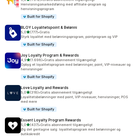
1012 anmeldelser i alt
Henvisningsmarkedsføring med affiliate-program og
henvisningsprogram
Built for Shopify
BLOY Loyalitetspoint & Belønni
ud af 5 stjerner
5,0
(777)
•
Gratis
777 anmeldelser i alt
Styrk loyalitet med belønningsprogram, pointprogram og VIP
Built for Shopify
Joy Loyalty Program & Rewards
ud af 5 stjerner
4,9
(1.698)
•
Gratis abonnement tilgængeligt
1698 anmeldelser i alt
Opbyg et loyalitetsprogram med belønninger, point, VIP-niveauer og
henvisninger
Built for Shopify
Love Loyalty and Rewards
ud af 5 stjerner
5,0
(318)
•
Gratis abonnement tilgængeligt
318 anmeldelser i alt
Loyalitetsbelønninger med point, VIP-niveauer, henvisninger, POS
med mere
Built for Shopify
Essent Loyalty Program Rewards
ud af 5 stjerner
5,0
(437)
•
Gratis abonnement tilgængeligt
437 anmeldelser i alt
Øg det gentagne salg: loyalitetsprogram med belønninger og
butikskredit