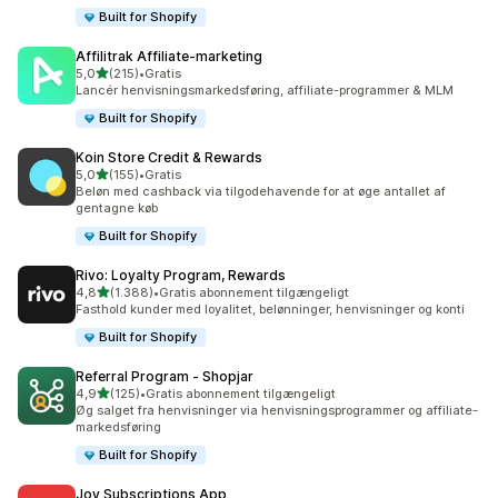
Built for Shopify
Affilitrak Affiliate‑marketing
ud af 5 stjerner
5,0
(215)
•
Gratis
215 anmeldelser i alt
Lancér henvisningsmarkedsføring, affiliate-programmer & MLM
Built for Shopify
Koin Store Credit & Rewards
ud af 5 stjerner
5,0
(155)
•
Gratis
155 anmeldelser i alt
Beløn med cashback via tilgodehavende for at øge antallet af
gentagne køb
Built for Shopify
Rivo: Loyalty Program, Rewards
ud af 5 stjerner
4,8
(1.388)
•
Gratis abonnement tilgængeligt
1388 anmeldelser i alt
Fasthold kunder med loyalitet, belønninger, henvisninger og konti
Built for Shopify
Referral Program ‑ Shopjar
ud af 5 stjerner
4,9
(125)
•
Gratis abonnement tilgængeligt
125 anmeldelser i alt
Øg salget fra henvisninger via henvisningsprogrammer og affiliate-
markedsføring
Built for Shopify
Joy Subscriptions App