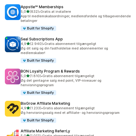
Appstle℠ Memberships
ud af 5 stjerner
5,0
(832)
•
Gratis at installere
832 anmeldelser i alt
App til medlemskabsordninger, medlemsfordele og tilbagevendende
betalinger
Built for Shopify
Seal Subscriptions App
ud af 5 stjerner
4,9
(2.940)
•
Gratis abonnement tilgængeligt
2940 anmeldelser i alt
Øg dit salg og din fastholdelse med abonnementer og
medlemskaber!
Built for Shopify
BON Loyalty Program & Rewards
ud af 5 stjerner
5,0
(1.810)
•
Gratis abonnement tilgængeligt
1810 anmeldelser i alt
Øg det gentagne salg med point, VIP-niveauer og
henvisningsprogram
Built for Shopify
BixGrow Affiliate Marketing
ud af 5 stjerner
4,9
(1.233)
•
Gratis abonnement tilgængeligt
1233 anmeldelser i alt
Øg henvisningssalg med et affiliate- og henvisningsprogram
Built for Shopify
Affiliate Marketing ReferrLy
ud af 5 stjerner
5,0
(1.012)
•
Gratis abonnement tilgængeligt