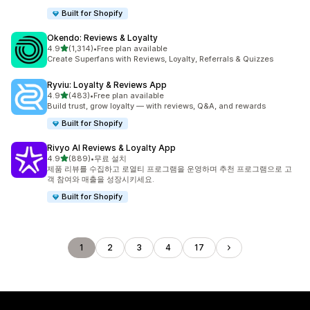
Built for Shopify
Okendo: Reviews & Loyalty
별 5개 중
4.9
(1,314)
•
Free plan available
총 리뷰 1314개
Create Superfans with Reviews, Loyalty, Referrals & Quizzes
Ryviu: Loyalty & Reviews App
별 5개 중
4.9
(483)
•
Free plan available
총 리뷰 483개
Build trust, grow loyalty — with reviews, Q&A, and rewards
Built for Shopify
Rivyo AI Reviews & Loyalty App
별 5개 중
4.9
(889)
•
무료 설치
총 리뷰 889개
제품 리뷰를 수집하고 로열티 프로그램을 운영하며 추천 프로그램으로 고
객 참여와 매출을 성장시키세요.
Built for Shopify
1
2
3
4
17