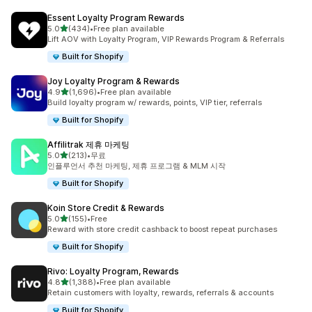
Essent Loyalty Program Rewards
별 5개 중
5.0
(434)
•
Free plan available
총 리뷰 434개
Lift AOV with Loyalty Program, VIP Rewards Program & Referrals
Built for Shopify
Joy Loyalty Program & Rewards
별 5개 중
4.9
(1,696)
•
Free plan available
총 리뷰 1696개
Build loyalty program w/ rewards, points, VIP tier, referrals
Built for Shopify
Affilitrak 제휴 마케팅
별 5개 중
5.0
(213)
•
무료
총 리뷰 213개
인플루언서 추천 마케팅, 제휴 프로그램 & MLM 시작
Built for Shopify
Koin Store Credit & Rewards
별 5개 중
5.0
(155)
•
Free
총 리뷰 155개
Reward with store credit cashback to boost repeat purchases
Built for Shopify
Rivo: Loyalty Program, Rewards
별 5개 중
4.8
(1,388)
•
Free plan available
총 리뷰 1388개
Retain customers with loyalty, rewards, referrals & accounts
Built for Shopify