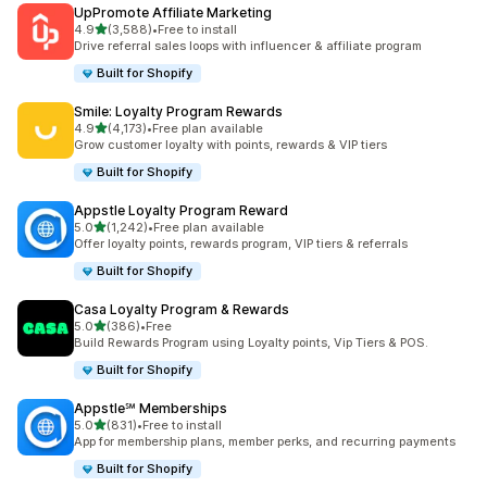
UpPromote Affiliate Marketing
별 5개 중
4.9
(3,588)
•
Free to install
총 리뷰 3588개
Drive referral sales loops with influencer & affiliate program
Built for Shopify
Smile: Loyalty Program Rewards
별 5개 중
4.9
(4,173)
•
Free plan available
총 리뷰 4173개
Grow customer loyalty with points, rewards & VIP tiers
Built for Shopify
Appstle Loyalty Program Reward
별 5개 중
5.0
(1,242)
•
Free plan available
총 리뷰 1242개
Offer loyalty points, rewards program, VIP tiers & referrals
Built for Shopify
Casa Loyalty Program & Rewards
별 5개 중
5.0
(386)
•
Free
총 리뷰 386개
Build Rewards Program using Loyalty points, Vip Tiers & POS.
Built for Shopify
Appstle℠ Memberships
별 5개 중
5.0
(831)
•
Free to install
총 리뷰 831개
App for membership plans, member perks, and recurring payments
Built for Shopify