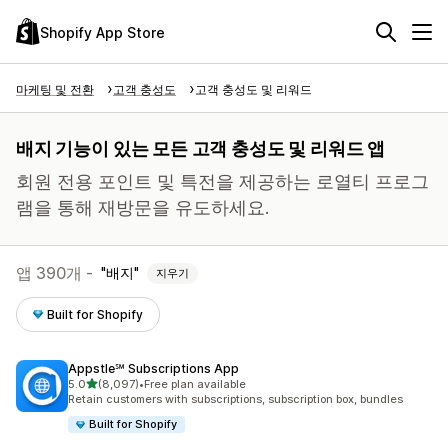
Shopify App Store
마케팅 및 전환
고객 충성도
고객 충성도 및 리워드
배지 기능이 있는 모든 고객 충성도 및 리워드 앱
회원 전용 포인트 및 특전을 제공하는 로열티 프로그
램을 통해 재방문을 유도하세요.
앱 390개 -
배지
지우기
Built for Shopify
Appstle℠ Subscriptions App
별 5개 중
5.0
(8,097)
•
Free plan available
총 리뷰 8097개
Retain customers with subscriptions, subscription box, bundles
Built for Shopify