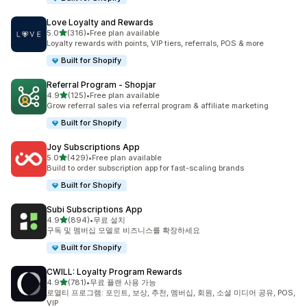
Love Loyalty and Rewards
별 5개 중
5.0
(316)
•
Free plan available
총 리뷰 316개
Loyalty rewards with points, VIP tiers, referrals, POS & more
Built for Shopify
Referral Program ‑ Shopjar
별 5개 중
4.9
(125)
•
Free plan available
총 리뷰 125개
Grow referral sales via referral program & affiliate marketing
Built for Shopify
Joy Subscriptions App
별 5개 중
5.0
(429)
•
Free plan available
총 리뷰 429개
Build to order subscription app for fast-scaling brands
Built for Shopify
Subi Subscriptions App
별 5개 중
4.9
(894)
•
무료 설치
총 리뷰 894개
구독 및 멤버십 모델로 비즈니스를 확장하세요
Built for Shopify
CWILL: Loyalty Program Rewards
별 5개 중
4.9
(781)
•
무료 플랜 사용 가능
총 리뷰 781개
로열티 프로그램: 포인트, 보상, 추천, 멤버십, 회원, 소셜 미디어 공유, POS,
VIP