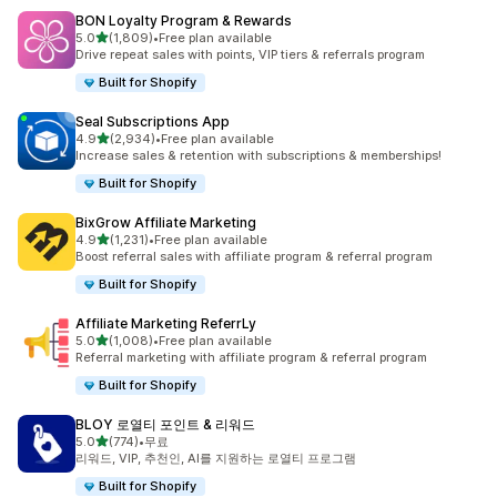
BON Loyalty Program & Rewards
별 5개 중
5.0
(1,809)
•
Free plan available
총 리뷰 1809개
Drive repeat sales with points, VIP tiers & referrals program
Built for Shopify
Seal Subscriptions App
별 5개 중
4.9
(2,934)
•
Free plan available
총 리뷰 2934개
Increase sales & retention with subscriptions & memberships!
Built for Shopify
BixGrow Affiliate Marketing
별 5개 중
4.9
(1,231)
•
Free plan available
총 리뷰 1231개
Boost referral sales with affiliate program & referral program
Built for Shopify
Affiliate Marketing ReferrLy
별 5개 중
5.0
(1,008)
•
Free plan available
총 리뷰 1008개
Referral marketing with affiliate program & referral program
Built for Shopify
BLOY 로열티 포인트 & 리워드
별 5개 중
5.0
(774)
•
무료
총 리뷰 774개
리워드, VIP, 추천인, AI를 지원하는 로열티 프로그램
Built for Shopify