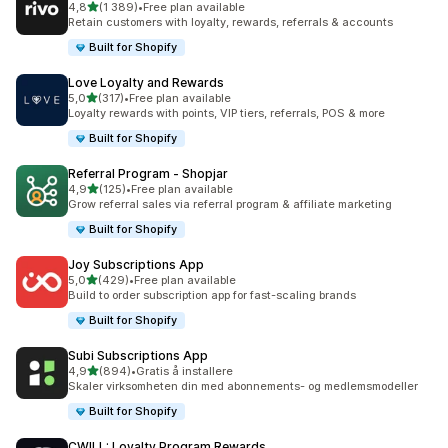
av 5 stjerner
4,8
(1 389)
•
Free plan available
Totalt 1389 omtaler
Retain customers with loyalty, rewards, referrals & accounts
Built for Shopify
Love Loyalty and Rewards
av 5 stjerner
5,0
(317)
•
Free plan available
Totalt 317 omtaler
Loyalty rewards with points, VIP tiers, referrals, POS & more
Built for Shopify
Referral Program ‑ Shopjar
av 5 stjerner
4,9
(125)
•
Free plan available
Totalt 125 omtaler
Grow referral sales via referral program & affiliate marketing
Built for Shopify
Joy Subscriptions App
av 5 stjerner
5,0
(429)
•
Free plan available
Totalt 429 omtaler
Build to order subscription app for fast-scaling brands
Built for Shopify
Subi Subscriptions App
av 5 stjerner
4,9
(894)
•
Gratis å installere
Totalt 894 omtaler
Skaler virksomheten din med abonnements- og medlemsmodeller
Built for Shopify
CWILL: Loyalty Program Rewards