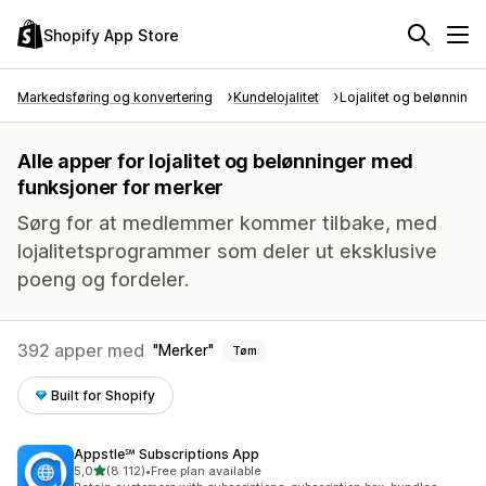
Shopify App Store
Markedsføring og konvertering
Kundelojalitet
Lojalitet og belønninge
Alle apper for lojalitet og belønninger med
funksjoner for merker
Sørg for at medlemmer kommer tilbake, med
lojalitetsprogrammer som deler ut eksklusive
poeng og fordeler.
392 apper med
Merker
Tøm
Built for Shopify
Appstle℠ Subscriptions App
av 5 stjerner
5,0
(8 112)
•
Free plan available
Totalt 8112 omtaler