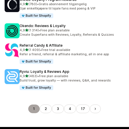
av 5 stjerner
4,9
(780)
•
Gratis abonnement tilgjengelig
Totalt 780 omtaler
Gjør enkeltkjøpere til lojale fans med poeng & VIP
Built for Shopify
Okendo: Reviews & Loyalty
av 5 stjerner
4,9
(1 314)
•
Free plan available
Totalt 1314 omtaler
Create Superfans with Reviews, Loyalty, Referrals & Quizzes
Referral Candy & Affiliate
av 5 stjerner
4,9
(1 409)
•
Free trial available
Totalt 1409 omtaler
Refer a friend, referral & affiliate marketing, all in one app
Built for Shopify
Ryviu: Loyalty & Reviews App
av 5 stjerner
4,9
(483)
•
Free plan available
Totalt 483 omtaler
Build trust, grow loyalty — with reviews, Q&A, and rewards
Built for Shopify
1
2
3
4
17