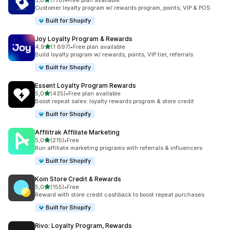
5,0
(776)
•
Free plan available
Totalt 776 omtaler
Customer loyalty program w/ rewards program, points, VIP & POS
Built for Shopify
Joy Loyalty Program & Rewards
av 5 stjerner
4,9
(1 697)
•
Free plan available
Totalt 1697 omtaler
Build loyalty program w/ rewards, points, VIP tier, referrals
Built for Shopify
Essent Loyalty Program Rewards
av 5 stjerner
5,0
(435)
•
Free plan available
Totalt 435 omtaler
Boost repeat sales: loyalty rewards program & store credit
Built for Shopify
Affilitrak Affiliate Marketing
av 5 stjerner
5,0
(215)
•
Free
Totalt 215 omtaler
Run affiliate marketing programs with referrals & influencers
Built for Shopify
Koin Store Credit & Rewards
av 5 stjerner
5,0
(155)
•
Free
Totalt 155 omtaler
Reward with store credit cashback to boost repeat purchases
Built for Shopify
Rivo: Loyalty Program, Rewards