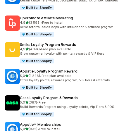
Retain customers with subscriptions, subscription box, bundles
Built for Shopify
UpPromote Affiliate Marketing
av 5 stjerner
4,9
(3 593)
•
Free to install
Totalt 3593 omtaler
Drive referral sales loops with influencer & affiliate program
Built for Shopify
Smile: Loyalty Program Rewards
av 5 stjerner
4,9
(4 174)
•
Free plan available
Totalt 4174 omtaler
Grow customer loyalty with points, rewards & VIP tiers
Built for Shopify
Appstle Loyalty Program Reward
av 5 stjerner
5,0
(1 246)
•
Free plan available
Totalt 1246 omtaler
Offer loyalty points, rewards program, VIP tiers & referrals
Built for Shopify
Casa Loyalty Program & Rewards
av 5 stjerner
5,0
(387)
•
Free
Totalt 387 omtaler
Build Rewards Program using Loyalty points, Vip Tiers & POS.
Built for Shopify
Appstle℠ Memberships
av 5 stjerner
5,0
(832)
•
Free to install
Totalt 832 omtaler