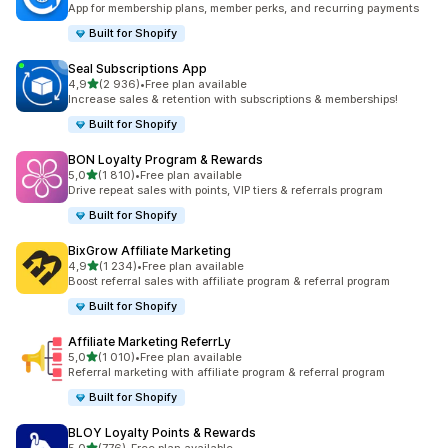
App for membership plans, member perks, and recurring payments
Built for Shopify
Seal Subscriptions App
av 5 stjerner
4,9
(2 936)
•
Free plan available
Totalt 2936 omtaler
Increase sales & retention with subscriptions & memberships!
Built for Shopify
BON Loyalty Program & Rewards
av 5 stjerner
5,0
(1 810)
•
Free plan available
Totalt 1810 omtaler
Drive repeat sales with points, VIP tiers & referrals program
Built for Shopify
BixGrow Affiliate Marketing
av 5 stjerner
4,9
(1 234)
•
Free plan available
Totalt 1234 omtaler
Boost referral sales with affiliate program & referral program
Built for Shopify
Affiliate Marketing ReferrLy
av 5 stjerner
5,0
(1 010)
•
Free plan available
Totalt 1010 omtaler
Referral marketing with affiliate program & referral program
Built for Shopify
BLOY Loyalty Points & Rewards
av 5 stjerner