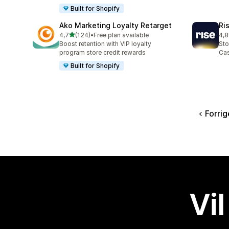
Built for Shopify
Ako Marketing Loyalty Retarget
Ri
av 5 stjerner
4,7
(124)
•
Free plan available
4,8
Totalt 124 omtaler
Tot
Boost retention with VIP loyalty
Sto
program store credit rewards
Cas
Built for Shopify
Forrig
Vil