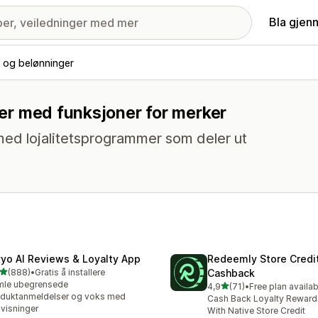
Bla gjen
et og belønninger
nger med funksjoner for merker
ed lojalitetsprogrammer som deler ut
vyo AI Reviews & Loyalty App
Redeemly Store Credi
av 5 stjerner
(888)
•
Gratis å installere
Cashback
alt 888 omtaler
mle ubegrensede
av 5 stjerner
4,9
(71)
•
Free plan availab
Totalt 71 omtaler
duktanmeldelser og voks med
Cash Back Loyalty Rewards
visninger
With Native Store Credit