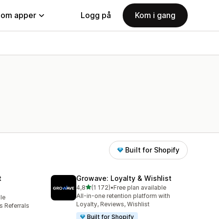
nom apper
Logg på
Kom i gang
Built for Shopify
t
Growave: Loyalty & Wishlist
av 5 stjerner
4,8
(1 172)
•
Free plan available
Totalt 1172 omtaler
All-in-one retention platform with
le
Loyalty, Reviews, Wishlist
 Referrals
Built for Shopify