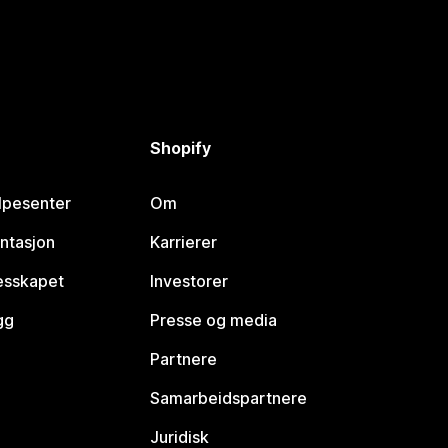
Shopify
lpesenter
Om
ntasjon
Karrierer
lesskapet
Investorer
gg
Presse og media
Partnere
Samarbeidspartnere
Juridisk