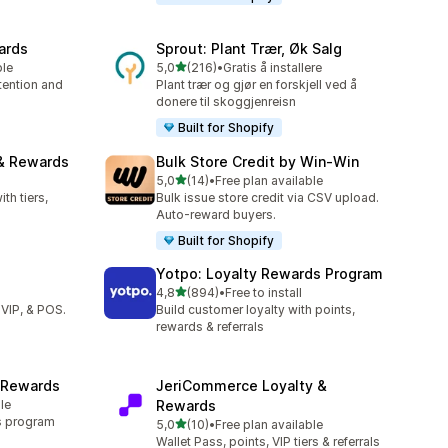
ards
Sprout: Plant Trær, Øk Salg
av 5 stjerner
ble
5,0
(216)
•
Gratis å installere
Totalt 216 omtaler
tention and
Plant trær og gjør en forskjell ved å
donere til skoggjenreisn
Built for Shopify
 & Rewards
Bulk Store Credit by Win‑Win
av 5 stjerner
5,0
(14)
•
Free plan available
Totalt 14 omtaler
th tiers,
Bulk issue store credit via CSV upload.
Auto-reward buyers.
Built for Shopify
Yotpo: Loyalty Rewards Program
av 5 stjerner
4,8
(894)
•
Free to install
Totalt 894 omtaler
 VIP, & POS.
Build customer loyalty with points,
rewards & referrals
 Rewards
JeriCommerce Loyalty &
le
Rewards
s program
av 5 stjerner
5,0
(10)
•
Free plan available
Totalt 10 omtaler
Wallet Pass, points, VIP tiers & referrals