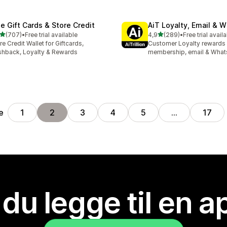
se Gift Cards & Store Credit
AiT Loyalty, Email & 
av 5 stjerner
av 5 stjerner
(707)
•
Free trial available
4,9
(289)
•
Free trial avail
alt 707 omtaler
Totalt 289 omtaler
re Credit Wallet for Giftcards,
Customer Loyalty rewards
hback, Loyalty & Rewards
membership, email & Wha
e
1
2
3
4
5
…
17
 du legge til en 