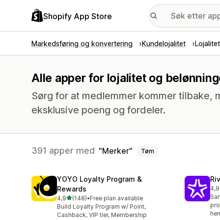
Shopify App Store
Markedsføring og konvertering
Kundelojalitet
Lojalit
Alle apper for lojalitet og belønni
Sørg for at medlemmer kommer tilbake, m
eksklusive poeng og fordeler.
391 apper med
Merker
Tøm
YOYO Loyalty Program &
Ri
Rewards
4,9
Tot
Sa
av 5 stjerner
4,9
(148)
•
Free plan available
Totalt 148 omtaler
pro
Build Loyalty Program w/ Point,
hen
Cashback, VIP tier, Membership