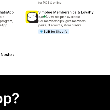
for POS & online
WhatsApp
Simplee Memberships & Loyalty
av 5 stjerner
able
5,0
(77)
•
Free plan available
Totalt 77 omtaler
 program,
Sell memberships, give members
tsApp
perks, discounts, store credits
Built for Shopify
Neste
app?