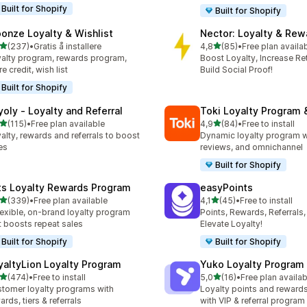
Built for Shopify
Built for Shopify
oonze Loyalty & Wishlist
Nector: Loyalty & Rew
av 5 stjerner
av 5 stjerner
(237)
•
Gratis å installere
4,8
(85)
•
Free plan availa
alt 237 omtaler
Totalt 85 omtaler
alty program, rewards program,
Boost Loyalty, Increase Re
re credit, wish list
Build Social Proof!
Built for Shopify
yoly ‑ Loyalty and Referral
Toki Loyalty Program
av 5 stjerner
av 5 stjerner
(115)
•
Free plan available
4,9
(84)
•
Free to install
alt 115 omtaler
Totalt 84 omtaler
alty, rewards and referrals to boost
Dynamic loyalty program wi
es
reviews, and omnichannel
Built for Shopify
its Loyalty Rewards Program
easyPoints
av 5 stjerner
av 5 stjerner
(339)
•
Free plan available
4,1
(45)
•
Free to install
alt 339 omtaler
Totalt 45 omtaler
lexible, on-brand loyalty program
Points, Rewards, Referrals,
t boosts repeat sales
Elevate Loyalty!
Built for Shopify
Built for Shopify
yaltyLion Loyalty Program
Yuko Loyalty Program
av 5 stjerner
av 5 stjerner
(474)
•
Free to install
5,0
(16)
•
Free plan availab
alt 474 omtaler
Totalt 16 omtaler
tomer loyalty programs with
Loyalty points and reward
ards, tiers & referrals
with VIP & referral program