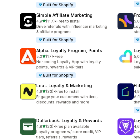
Built for Shopify
Simple Affiliate Marketing
Fr
av 5 stjerner
4,9
(117)
•
Free to install
5,0
Totalt 117 omtaler
Tot
Drive referrals with influencer marketing
Loy
& affiliate programs
sto
Built for Shopify
Alpha: Loyalty Program, Points
Lo
av 5 stjerner
5,0
(17)
•
Free
5,0
Totalt 17 omtaler
Tot
No-coding Loyalty App with loyalty
Loy
points, rewards & VIP tiers
sal
Built for Shopify
Leat: Loyalty & Marketing
Fl
av 5 stjerner
4,9
(33)
•
Free to install
4,9
Totalt 33 omtaler
Tot
Engage your customers with tiers,
A f
discounts, rewards and more
tha
Dollarback: Loyalty & Rewards
Lo
av 5 stjerner
4,8
(23)
•
Free plan available
4,6
Totalt 23 omtaler
Tot
Loyalty program w/ store credit, VIP
Cus
tiers, referrals, rewards
rew