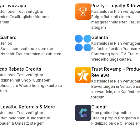
ya : wov.app
Prizify ‑ Loyalty & Re
tenloser Test verfügbar
Kostenloser Plan verfügba
mien für alltägliche Aktionen
Folgekäufe mit einem
alten!
maßgeschneiderten Treu
steigern
cialhero
Galanta
tenlos
Kostenloser Plan verfügba
 Socialhero verbinden, um der
Einfache, flexible Prämien 
dschaft Treueprämien anzubieten
Förderung von LTV, Treue 
Wiederholungskäufen.
cap Rebate Credits
Trust Revamp ‑ Produ
tenloser Test verfügbar
Reviews
d:innen mit Shop-Guthaben
Kostenloser Plan verfügba
ohnen, um Wiederholungskäufe zu
Bewertungen in Vertrauens
dern.
verwandeln, die Kaufents
fördern
: Loyalty, Referrals & More
Clientif
tenloser Test verfügbar
Plan gratis disponible
den belohnen, Kundentreue
Crea tu propio Programa d
bauen & Umsatz steigern
Fidelización de Clientes e