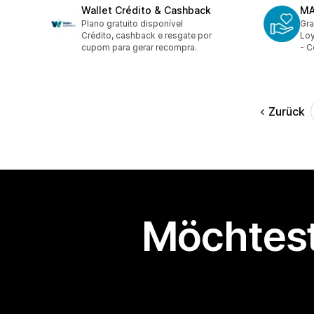
Wallet Crédito & Cashback
MA
Plano gratuito disponível
Gra
Crédito, cashback e resgate por
Loy
cupom para gerar recompra.
- C
Zurück
Möchtest