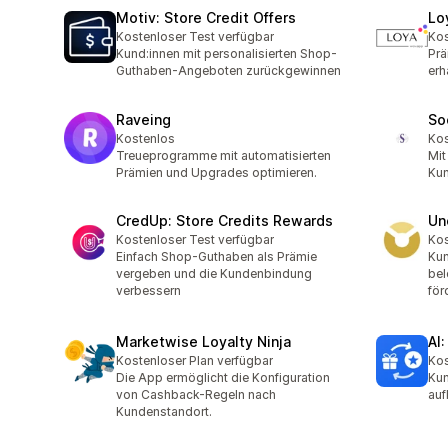
Motiv: Store Credit Offers
Lo
Kostenloser Test verfügbar
Kos
Kund:innen mit personalisierten Shop-
Prä
Guthaben-Angeboten zurückgewinnen
erh
Raveing
So
Kostenlos
Kos
Treueprogramme mit automatisierten
Mit
Prämien und Upgrades optimieren.
Kun
CredUp: Store Credits Rewards
Un
Kostenloser Test verfügbar
Kos
Einfach Shop-Guthaben als Prämie
Kun
vergeben und die Kundenbindung
bel
verbessern
för
Marketwise Loyalty Ninja
AI
Kostenloser Plan verfügbar
Kos
Die App ermöglicht die Konfiguration
Kun
von Cashback-Regeln nach
auf
Kundenstandort.