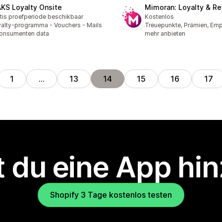
KS Loyalty Onsite
Mimoran: Loyalty & R
tis proefperiode beschikbaar
Kostenlos
alty-programma - Vouchers - Mails
Treuepunkte, Prämien, Em
onsumenten data
mehr anbieten
1
…
13
14
15
16
17
 du eine App hi
Shopify 3 Tage kostenlos testen