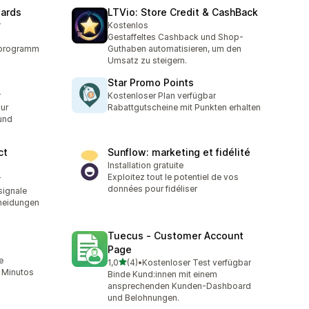
wards
LTVio: Store Credit & CashBack
r
Kostenlos
Gestaffeltes Cashback und Shop-
eprogramm
Guthaben automatisieren, um den
Umsatz zu steigern.
Star Promo Points
r
Kostenloser Plan verfügbar
zur
Rabattgutscheine mit Punkten erhalten
und
ct
Sunflow: marketing et fidélité
Installation gratuite
Exploitez tout le potentiel de vos
r
données pour fidéliser
signale
cheidungen
Tuecus ‑ Customer Account
Page
e
von 5 Sternen
1,0
(4)
•
Kostenloser Test verfügbar
4 Rezensionen insgesamt
n Minutos
Binde Kund:innen mit einem
ansprechenden Kunden-Dashboard
und Belohnungen.