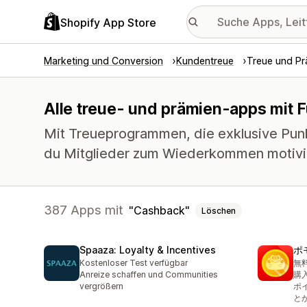
Shopify App Store
Marketing und Conversion
Kundentreue
Treue und Pr
Alle treue- und prämien-apps mit 
Mit Treueprogrammen, die exklusive Pun
du Mitglieder zum Wiederkommen motivi
387 Apps mit
Cashback
Löschen
Spaaza: Loyalty & Incentives
ポ
Kostenloser Test verfügbar
無
Anreize schaffen und Communities
購
vergrößern
ポ
と