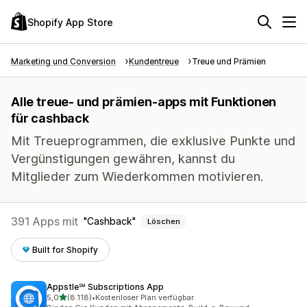
Shopify App Store
Marketing und Conversion
Kundentreue
Treue und Prämien
Alle treue- und prämien-apps mit Funktionen
für cashback
Mit Treueprogrammen, die exklusive Punkte und
Vergünstigungen gewähren, kannst du
Mitglieder zum Wiederkommen motivieren.
391 Apps mit
Cashback
Löschen
Built for Shopify
Appstle℠ Subscriptions App
von 5 Sternen
5,0
(8.118)
•
Kostenloser Plan verfügbar
8118 Rezensionen insgesamt