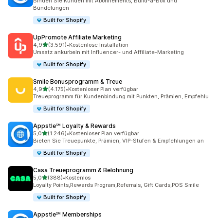
Binden Sie Kunden mit Abonnements, Build-a-Box und
Bündelungen
Built for Shopify
UpPromote Affiliate Marketing
von 5 Sternen
4,9
(3.591)
•
Kostenlose Installation
3591 Rezensionen insgesamt
Umsatz ankurbeln mit Influencer- und Affiliate-Marketing
Built for Shopify
Smile Bonusprogramm & Treue
von 5 Sternen
4,9
(4.175)
•
Kostenloser Plan verfügbar
4175 Rezensionen insgesamt
Treueprogramm für Kundenbindung mit Punkten, Prämien, Empfehlu
Built for Shopify
Appstle℠ Loyalty & Rewards
von 5 Sternen
5,0
(1.246)
•
Kostenloser Plan verfügbar
1246 Rezensionen insgesamt
Bieten Sie Treuepunkte, Prämien, VIP-Stufen & Empfehlungen an
Built for Shopify
Casa Treueprogramm & Belohnung
von 5 Sternen
5,0
(388)
•
Kostenlos
388 Rezensionen insgesamt
Loyalty Points,Rewards Program,Referrals, Gift Cards,POS Smile
Built for Shopify
Appstle℠ Memberships