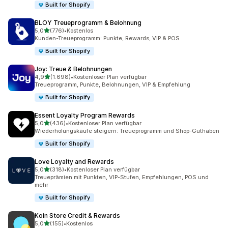
Built for Shopify
BLOY Treueprogramm & Belohnung
von 5 Sternen
5,0
(776)
•
Kostenlos
776 Rezensionen insgesamt
Kunden-Treueprogramm: Punkte, Rewards, VIP & POS
Built for Shopify
Joy: Treue & Belohnungen
von 5 Sternen
4,9
(1.698)
•
Kostenloser Plan verfügbar
1698 Rezensionen insgesamt
Treueprogramm, Punkte, Belohnungen, VIP & Empfehlung
Built for Shopify
Essent Loyalty Program Rewards
von 5 Sternen
5,0
(436)
•
Kostenloser Plan verfügbar
436 Rezensionen insgesamt
Wiederholungskäufe steigern: Treueprogramm und Shop-Guthaben
Built for Shopify
Love Loyalty and Rewards
von 5 Sternen
5,0
(318)
•
Kostenloser Plan verfügbar
318 Rezensionen insgesamt
Treueprämien mit Punkten, VIP-Stufen, Empfehlungen, POS und
mehr
Built for Shopify
Koin Store Credit & Rewards
von 5 Sternen
5,0
(155)
•
Kostenlos
155 Rezensionen insgesamt