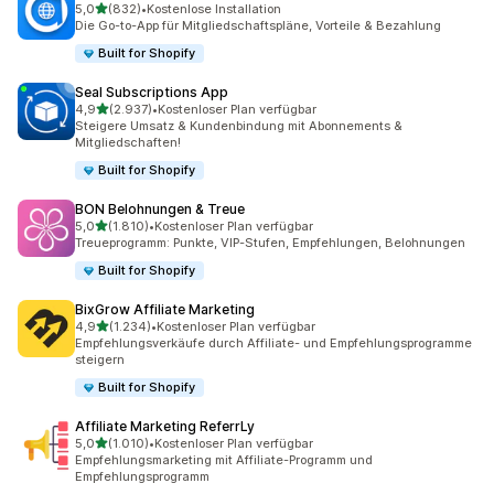
von 5 Sternen
5,0
(832)
•
Kostenlose Installation
832 Rezensionen insgesamt
Die Go-to-App für Mitgliedschaftspläne, Vorteile & Bezahlung
Built for Shopify
Seal Subscriptions App
von 5 Sternen
4,9
(2.937)
•
Kostenloser Plan verfügbar
2937 Rezensionen insgesamt
Steigere Umsatz & Kundenbindung mit Abonnements &
Mitgliedschaften!
Built for Shopify
BON Belohnungen & Treue
von 5 Sternen
5,0
(1.810)
•
Kostenloser Plan verfügbar
1810 Rezensionen insgesamt
Treueprogramm: Punkte, VIP-Stufen, Empfehlungen, Belohnungen
Built for Shopify
BixGrow Affiliate Marketing
von 5 Sternen
4,9
(1.234)
•
Kostenloser Plan verfügbar
1234 Rezensionen insgesamt
Empfehlungsverkäufe durch Affiliate- und Empfehlungsprogramme
steigern
Built for Shopify
Affiliate Marketing ReferrLy
von 5 Sternen
5,0
(1.010)
•
Kostenloser Plan verfügbar
1010 Rezensionen insgesamt
Empfehlungsmarketing mit Affiliate-Programm und
Empfehlungsprogramm