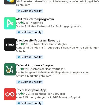
Mit Shop-Guthaben-Cashback belohnen, um Wiederholungskäufe
zu steigern
Built for Shopify
Affilitrak Partnerprogramm
von 5 Sternen
5,0
(216)
•
Kostenlos
216 Rezensionen insgesamt
Starte Affiliate-, Partner- & Empfehlungsprogramme
Built for Shopify
Rivo: Loyalty Program, Rewards
von 5 Sternen
4,8
(1.389)
•
Kostenloser Plan verfügbar
1389 Rezensionen insgesamt
Kundschaft binden mit Treueprogrammen, Prämien, Empfehlungen
& Konten
Built for Shopify
Referral Program ‑ Shopjar
von 5 Sternen
4,9
(125)
•
Kostenloser Plan verfügbar
125 Rezensionen insgesamt
Empfehlungsverkäufe über ein Empfehlungsprogramm und
Affiliate-Marketing steigern
Built for Shopify
Joy Subscription App
von 5 Sternen
5,0
(429)
•
Kostenloser Plan verfügbar
429 Rezensionen insgesamt
Abos & Bindung steigern mit 24/7 Mensch-Support
Built for Shopify