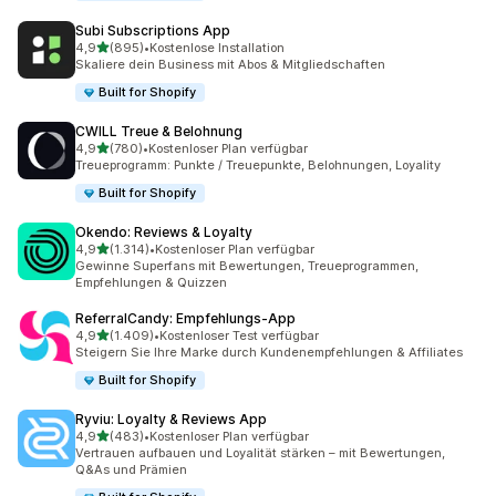
Subi Subscriptions App
von 5 Sternen
4,9
(895)
•
Kostenlose Installation
895 Rezensionen insgesamt
Skaliere dein Business mit Abos & Mitgliedschaften
Built for Shopify
CWILL Treue & Belohnung
von 5 Sternen
4,9
(780)
•
Kostenloser Plan verfügbar
780 Rezensionen insgesamt
Treueprogramm: Punkte / Treuepunkte, Belohnungen, Loyality
Built for Shopify
Okendo: Reviews & Loyalty
von 5 Sternen
4,9
(1.314)
•
Kostenloser Plan verfügbar
1314 Rezensionen insgesamt
Gewinne Superfans mit Bewertungen, Treueprogrammen,
Empfehlungen & Quizzen
ReferralCandy: Empfehlungs‑App
von 5 Sternen
4,9
(1.409)
•
Kostenloser Test verfügbar
1409 Rezensionen insgesamt
Steigern Sie Ihre Marke durch Kundenempfehlungen & Affiliates
Built for Shopify
Ryviu: Loyalty & Reviews App
von 5 Sternen
4,9
(483)
•
Kostenloser Plan verfügbar
483 Rezensionen insgesamt
Vertrauen aufbauen und Loyalität stärken – mit Bewertungen,
Q&As und Prämien