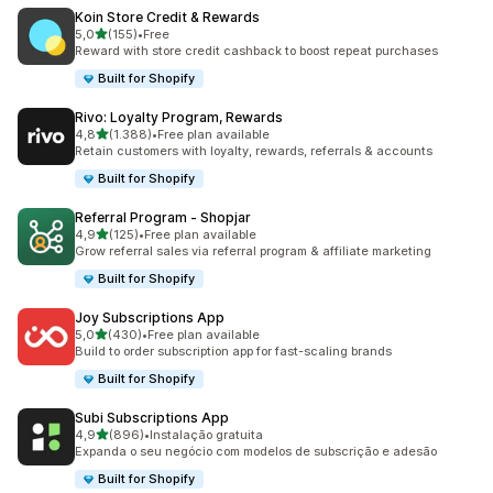
Koin Store Credit & Rewards
de 5 estrelas
5,0
(155)
•
Free
155 total de avaliações
Reward with store credit cashback to boost repeat purchases
Built for Shopify
Rivo: Loyalty Program, Rewards
de 5 estrelas
4,8
(1.388)
•
Free plan available
1388 total de avaliações
Retain customers with loyalty, rewards, referrals & accounts
Built for Shopify
Referral Program ‑ Shopjar
de 5 estrelas
4,9
(125)
•
Free plan available
125 total de avaliações
Grow referral sales via referral program & affiliate marketing
Built for Shopify
Joy Subscriptions App
de 5 estrelas
5,0
(430)
•
Free plan available
430 total de avaliações
Build to order subscription app for fast-scaling brands
Built for Shopify
Subi Subscriptions App
de 5 estrelas
4,9
(896)
•
Instalação gratuita
896 total de avaliações
Expanda o seu negócio com modelos de subscrição e adesão
Built for Shopify