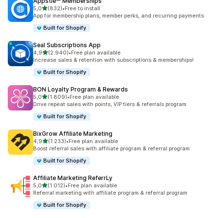
Appstle℠ Memberships
de 5 estrelas
5,0
(832)
•
Free to install
832 total de avaliações
App for membership plans, member perks, and recurring payments
Built for Shopify
Seal Subscriptions App
de 5 estrelas
4,9
(2.940)
•
Free plan available
2940 total de avaliações
Increase sales & retention with subscriptions & memberships!
Built for Shopify
BON Loyalty Program & Rewards
de 5 estrelas
5,0
(1.809)
•
Free plan available
1809 total de avaliações
Drive repeat sales with points, VIP tiers & referrals program
Built for Shopify
BixGrow Affiliate Marketing
de 5 estrelas
4,9
(1.233)
•
Free plan available
1233 total de avaliações
Boost referral sales with affiliate program & referral program
Built for Shopify
Affiliate Marketing ReferrLy
de 5 estrelas
5,0
(1.012)
•
Free plan available
1012 total de avaliações
Referral marketing with affiliate program & referral program
Built for Shopify