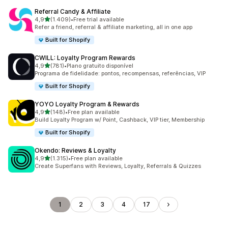
Referral Candy & Affiliate
de 5 estrelas
4,9
(1.409)
•
Free trial available
1409 total de avaliações
Refer a friend, referral & affiliate marketing, all in one app
Built for Shopify
CWILL: Loyalty Program Rewards
de 5 estrelas
4,9
(781)
•
Plano gratuito disponível
781 total de avaliações
Programa de fidelidade: pontos, recompensas, referências, VIP
Built for Shopify
YOYO Loyalty Program & Rewards
de 5 estrelas
4,9
(148)
•
Free plan available
148 total de avaliações
Build Loyalty Program w/ Point, Cashback, VIP tier, Membership
Built for Shopify
Okendo: Reviews & Loyalty
de 5 estrelas
4,9
(1.315)
•
Free plan available
1315 total de avaliações
Create Superfans with Reviews, Loyalty, Referrals & Quizzes
1
2
3
4
17