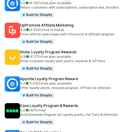
de 5 estrelas
5,0
(8.135)
•
Free plan available
8135 total de avaliações
Retain customers with subscriptions, subscription box, bundles
Built for Shopify
UpPromote Affiliate Marketing
de 5 estrelas
4,9
(3.593)
•
Free to install
3593 total de avaliações
Drive referral sales loops with influencer & affiliate program
Built for Shopify
Smile: Loyalty Program Rewards
de 5 estrelas
4,9
(4.177)
•
Free plan available
4177 total de avaliações
Grow customer loyalty with points, rewards & VIP tiers
Built for Shopify
Appstle Loyalty Program Reward
de 5 estrelas
5,0
(1.245)
•
Free plan available
1245 total de avaliações
Offer loyalty points, rewards program, VIP tiers & referrals
Built for Shopify
Casa Loyalty Program & Rewards
de 5 estrelas
5,0
(391)
•
Free
391 total de avaliações
Build Rewards Program w/ Loyalty points, Vip Tiers & Referrals
Built for Shopify