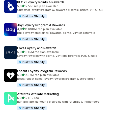
BLOY Loyalty Points & Rewards
de 5 estrelas
5,0
(777)
•
Free plan available
777 total de avaliações
Customer loyalty program w/ rewards program, points, VIP & POS
Built for Shopify
Joy Loyalty Program & Rewards
de 5 estrelas
4,9
(1.698)
•
Free plan available
1698 total de avaliações
Build loyalty program w/ rewards, points, VIP tier, referrals
Built for Shopify
Love Loyalty and Rewards
de 5 estrelas
5,0
(318)
•
Free plan available
318 total de avaliações
Loyalty rewards with points, VIP tiers, referrals, POS & more
Built for Shopify
Essent Loyalty Program Rewards
de 5 estrelas
5,0
(437)
•
Free plan available
437 total de avaliações
Boost repeat sales: loyalty rewards program & store credit
Built for Shopify
Affilitrak Affiliate Marketing
de 5 estrelas
5,0
(215)
•
Free
215 total de avaliações
Run affiliate marketing programs with referrals & influencers
Built for Shopify